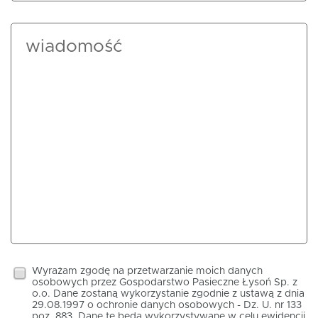
Wyrażam zgodę na przetwarzanie moich danych
osobowych przez Gospodarstwo Pasieczne Łysoń Sp. z
o.o. Dane zostaną wykorzystanie zgodnie z ustawą z dnia
29.08.1997 o ochronie danych osobowych - Dz. U. nr 133
poz. 883. Dane te będą wykorzystywane w celu ewidencji