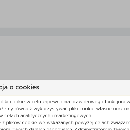
cja o cookies
produktu. Bądź pierwszy. Po zatwierdzeniu przez obsługę sklepu
pliki cookie w celu zapewnienia prawidłowego funkcjonow
ożemy również wykorzystywać pliki cookie własne oraz na
w celach analitycznych i marketingowych.
ę
e z plików cookie we wskazanych powyżej celach związane
Twoja ocena:
niem Twoich danych osobowych. Administratorem Twoich