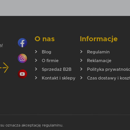
Dodaj do koszyka
Dodaj do kos
O nas
Informacje
a!
Blog
Regulamin
O firmie
Reklamacje
Sprzedaż B2B
Polityka prywatnośc
Kontakt i sklepy
Czas dostawy i kosz
isu oznacza akceptację regulaminu.