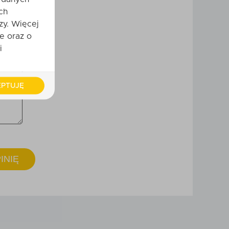
ch
zy. Więcej
e oraz o
i
PTUJĘ
INIĘ