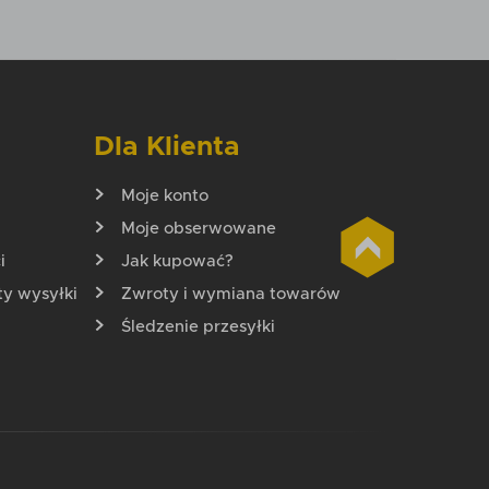
Dodaj do koszyka
zyka
Dla Klienta
Moje konto
Moje obserwowane
i
Jak kupować?
ty wysyłki
Zwroty i wymiana towarów
Śledzenie przesyłki