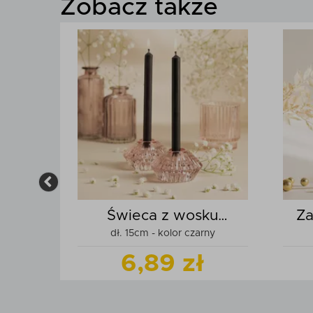
Zobacz także
ku
Świeca z wosku
Za
wony
dł. 15cm - kolor czarny
-07
pszczelego 0-07
6,89 zł
produkt
Zobacz
produkt