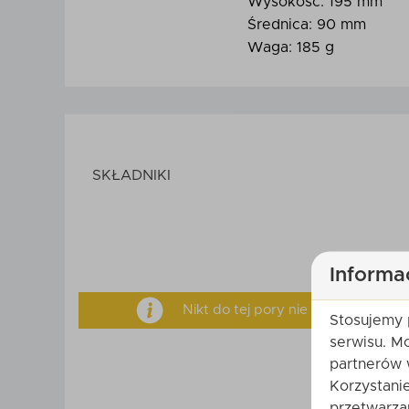
Wysokość: 195 mm
Średnica: 90 mm
Waga: 185 g
SKŁADNIKI
Informa
Nikt do tej pory nie ocenił tego 
Stosujemy 
serwisu. M
partnerów 
Twoje imi
Korzystani
przetwarza