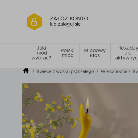
ZAŁÓŻ KONTO
lub zaloguj się
Jaki
Hexada
Polski
Miodowy
miód
dla
miód
kłos
wybrać?
aktywnyc
/
Świece z wosku pszczelego
/
Wielkanocne
/
Św