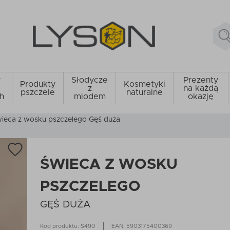
y
Słodycze
Prezenty
Produkty
Kosmetyki
z
na każdą
pszczele
naturalne
h
miodem
okazję
ieca z wosku pszczelego Gęś duża
ŚWIECA Z WOSKU
PSZCZELEGO
GĘŚ DUŻA
Kod produktu: S490
EAN: 5903175400369