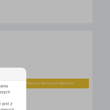
, będzie ona widoczna dla innych klientów.
ania
szych
 jest z
 danych