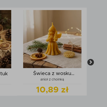
Świeca z wosku
tuk
Ś
anioł z choinką
pszczelego
10,89 zł
Zobacz
produkt
odukt