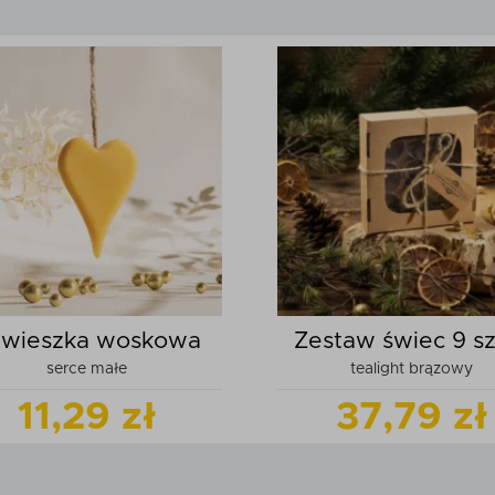
wieszka woskowa
Zestaw świec 9 sz
serce małe
tealight brązowy
11,29 zł
37,79 zł
Zobacz
produkt
Zobacz
pr