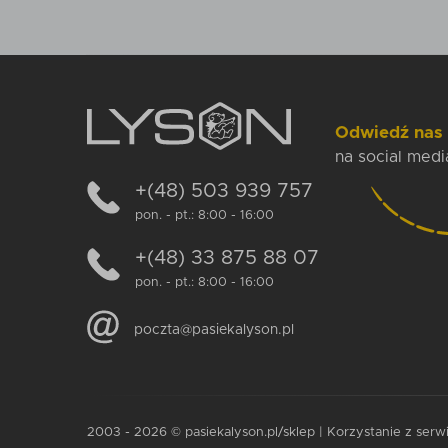
szyka
Dodaj do koszyka
Odwiedź nas
na social medi
+(48) 503 939 757
pon. - pt.: 8:00 - 16:00
+(48) 33 875 88 07
pon. - pt.: 8:00 - 16:00
poczta@pasiekalyson.pl
2003 - 2026 © pasiekalyson.pl/sklep | Korzystanie z serw