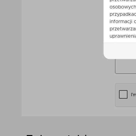
osobowych 
Treść opin
przypadkac
informacji 
przetwarza
uprawnienia