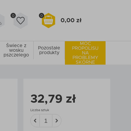
0
0
0,00 zł
MOC
Świece z
Pozostałe
PROPOLISU
wosku
produkty
NA
pszczelego
PROBLEMY
SKÓRNE
32,79 zł
Liczba sztuk