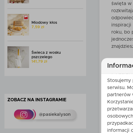
święta w 
rozkwitaj
odpowied
Miodowy kłos
inspiracj
7,59 zł
roku, bo 
jednocze
znajdzie
Świeca z wosku
pszczelego
141,79 zł
Informa
Prezen
Stosujemy 
Każde świ
serwisu. M
postać Mi
partnerów 
Oczywiści
ZOBACZ NA INSTAGRAMIE
Korzystani
i zwierzą
przetwarza
zdrowie o
@pasiekalyson
osobowych 
promujemy
przypadkac
brzegu, c
informacji 