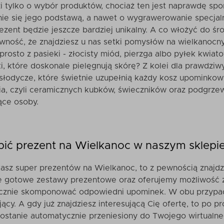
i tylko o wybór produktów, chociaż ten jest naprawdę spor
anie się jego podstawą, a nawet o wygrawerowanie specjal
zent będzie jeszcze bardziej unikalny. A co włożyć do ś
ność, że znajdziesz u nas
setki pomysłów na wielkanocn
prosto z pasieki - złocisty miód, pierzga albo pyłek kwiat
, które doskonale pielęgnują skórę? Z kolei dla prawdzi
słodycze, które świetnie uzupełnią każdy kosz upominkowy
a, czyli ceramicznych kubków, świeczników oraz podgrzew
ce osoby.
pić prezent na Wielkanoc w naszym sklepi
kasz super prezentów na Wielkanoc, to z pewnością znajd
ie gotowe zestawy prezentowe oraz oferujemy możliwość 
cznie skomponować odpowiedni upominek. W obu przypadka
ący. A gdy już znajdziesz interesującą Cię ofertę, to po pr
zostanie automatycznie przeniesiony do Twojego wirtualn