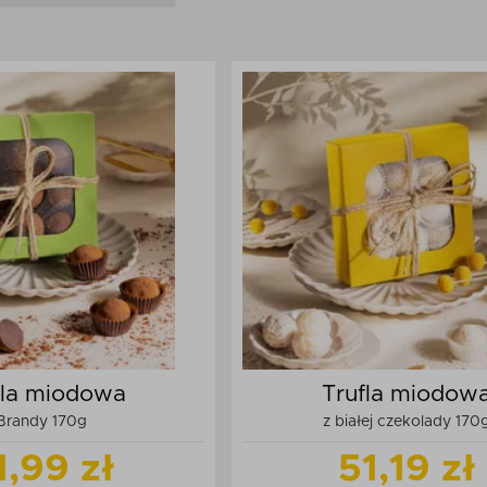
fla miodowa
Trufla miodow
Brandy 170g
z białej czekolady 170
1,99 zł
51,19 zł