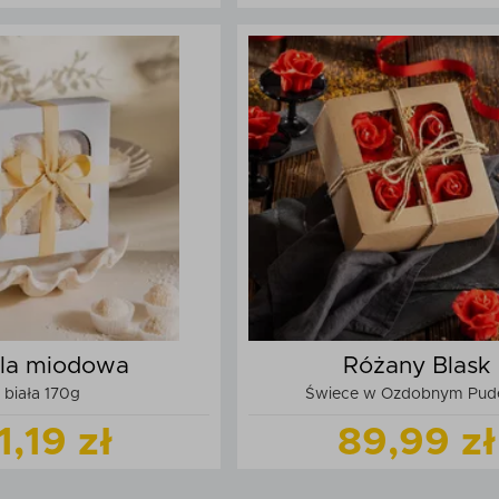
Zobacz
produkt
Zobacz
produk
daj do koszyka
Dodaj do kos
fla miodowa
Różany Blask
biała 170g
Świece w Ozdobnym Pud
1,19 zł
89,99 zł