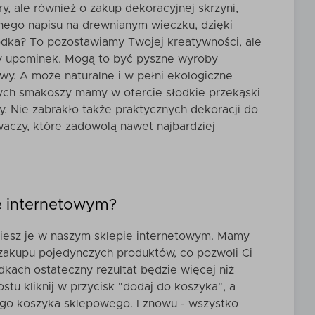
y, ale również o zakup dekoracyjnej skrzyni,
nego napisu na drewnianym wieczku, dzięki
rodka? To pozostawiamy Twojej kreatywności, ale
y upominek
. Mogą to być pyszne wyroby
owy. A może naturalne i w pełni ekologiczne
wych smakoszy mamy w ofercie słodkie przekąski
. Nie zabrakło także praktycznych dekoracji do
aczy, które zadowolą nawet najbardziej
e internetowym?
ziesz je w naszym sklepie internetowym. Mamy
zakupu pojedynczych produktów, co pozwoli Ci
ch ostateczny rezultat będzie więcej niż
ostu kliknij w przycisk "dodaj do koszyka", a
ego koszyka sklepowego. I znowu - wszystko