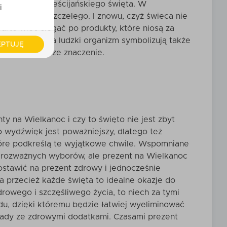
k ważnego chrześcijańskiego święta. W
i
 z wosku pszczelego. I znowu, czyż świeca nie
arto więc sięgać po produkty, które niosą za
m wpływem na ludzki organizm symbolizują także
PTUJĘ
ał dużo większe znaczenie.
y na Wielkanoc i czy to święto nie jest zbyt
wydźwięk jest poważniejszy, dlatego też
tóre podkreślą te wyjątkowe chwile. Wspomniane
h rozważnych wyborów, ale
prezent na Wielkanoc
stawić na prezent zdrowy i jednocześnie
a przecież każde święta to idealne okazje do
rowego i szczęśliwego życia, to niech za tymi
du, dzięki któremu będzie łatwiej wyeliminować
olady ze zdrowymi dodatkami. Czasami prezent