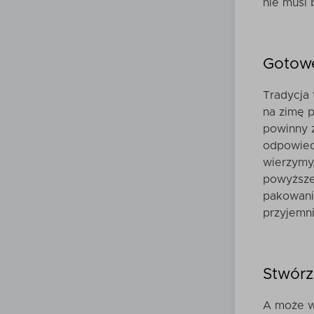
nie musi 
Gotowe
Tradycja
na zimę 
powinny z
odpowiedn
wierzymy
powyższe 
pakowani
przyjemni
Stwórz
A może w