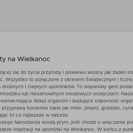
Zobacz
produkt
Zobacz
produk
daj do koszyka
Dodaj do kos
ty na Wielkanoc
ącej się do życia przyrody i powiewu wiosny jak żaden in
. Wszystko to połączone z okresem Świątecznym i licznym
o drobnych i ciepłych upominków. To wspaniały gest poda
miodziku lub niesamowitych miodowych słodyczach. Nasz
wzmacniające Wasz organizm i budujące odporność organiz
 przyprawy korzenne takie jak imbir, pieprz, goździki, cy
jąc to co najlepsze w naturze.
żego Narodzenia wiodą prym, jeśli chodzi o wręczanie pr
akże inspiracji na upominki na Wielkanoc. W końcu z punkt