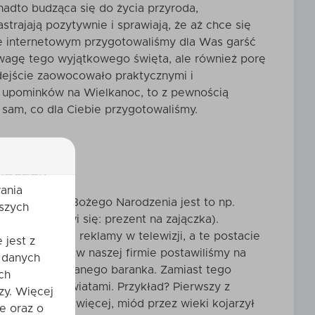
nadto budząca się do życia przyroda,
trajają pozytywnie i sprawiają, że aż chce się
e internetowym przygotowaliśmy dla Was garść
powagę tego wyjątkowego święta, ale również porę
odejście zaowocowało praktycznymi i
z upominków na Wielkanoc, to z pewnością
sam, co dla Ciebie przygotowaliśmy.
ajączek
ania
. W przypadku Bożego Narodzenia jest to np.
szych
k (nawet mówi się: prezent na zajączka).
adają media i reklamy w telewizji, a te postacie
 jest z
i. Dlatego też w naszej firmie postawiliśmy na
 danych
ady albo lukrowanego baranka. Zamiast tego
ch
rzyć się ze światami. Przykład? Pierwszy z
zy. Więcej
ch potraw. Co więcej, miód przez wieki kojarzył
e oraz o