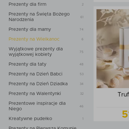
Prezenty dla firm
2
Prezenty na Święta Bożego
61
Narodzenia
Prezenty dla mamy
74
Do
Prezenty na Wielkanoc
6
Wyjątkowe prezenty dla
75
wyjątkowej kobiety
Prezenty dla taty
48
Prezenty na Dzień Babci
53
Prezenty na Dzień Dziadka
34
Prezenty na Walentynki
Tru
32
Prezentowe inspiracje dla
46
Niego
5
Kreatywne pudełko
1
Prezenty na Pierwszą Komunię