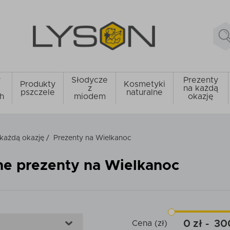
y
Słodycze
Prezenty
Produkty
Kosmetyki
z
na każdą
pszczele
naturalne
h
miodem
okazję
 każdą okazję
/
Prezenty na Wielkanoc
ne prezenty na Wielkanoc
0
30
Cena (zł)