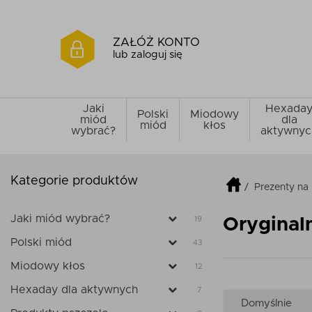
ZAŁÓŻ KONTO
lub zaloguj się
Jaki
Hexada
Polski
Miodowy
miód
dla
miód
kłos
wybrać?
aktywnyc
Kategorie produktów
/
Prezenty na
Jaki miód wybrać?
19
Oryginal
Polski miód
43
Miodowy kłos
12
Hexaday dla aktywnych
7