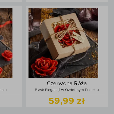
t
Zobacz
produkt
zyka
Dodaj do koszyka
Czerwona Róża
ełku
Blask Elegancji w Ozdobnym Pudełku
59,99 zł