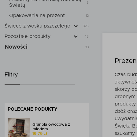
8
Świętą
Opakowania na prezent
12
Do
Świece z wosku pszczelego
326
Pozostałe produkty
48
Nowości
33
Prezen
Filtry
Czas budz
aktywność
skorzy d
drobnym 
produkty 
POLECANE PODUKTY
zbóż oraz
uwydatnia
Granola owocowa z
Święta Bo
miodem
szukamy t
19,79 zł