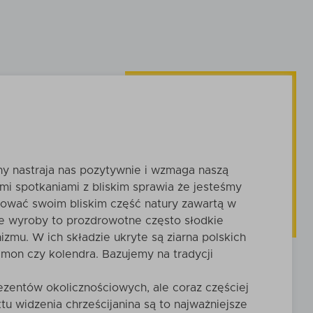
t
Zobacz
produkt
zyka
Dodaj do koszyka
ny nastraja nas pozytywnie i wzmaga naszą
i spotkaniami z bliskim sprawia że jesteśmy
rować swoim bliskim część natury zawartą w
e wyroby to prozdrowotne często słodkie
mu. W ich składzie ukryte są ziarna polskich
namon czy kolendra. Bazujemy na tradycji
ezentów okolicznościowych, ale coraz częściej
u widzenia chrześcijanina są to najważniejsze