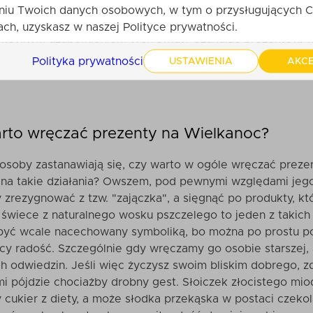
śmiertelnością, więc jego symbolika idealnie pasuje do ta
niu Twoich danych osobowych, w tym o przysługujących C
anych przez nas zestawach możesz również znaleźć świece
ch, uzyskasz w naszej Polityce prywatności.
ekcyjnym uzupełnieniem tych świąt? Szukając prezentów, w
wdziwe przesłanie i poza wysoką jakością oraz pozytywny
Polityka prywatności
USTAWIENIA
AKCE
am wartości. Wtedy taki upominek na Wielkanoc będzie mi
rto wręczać prezenty na Wielkanoc?
osoby zastanawiają się, czy warto w ogóle wręczać prezent
na takie działania? Owszem, pod pewnymi względami jego 
 zrezygnować z tzw. "zajączka", a sięgnąć po produkty, k
j świece z naturalnego wosku pszczelego to jeden z takic
 być wcale nacechowany symboliką, bo można po prostu po
cy radość. Szczególnie gdy wręczamy go osobie starszej, 
h odwiedzin. Jeśli więc życzysz swoim bliskim dobrego, zd
i pójdzie chociażby drobny gest. Słoiczek złocistego mio
 cukier z diety, a może słodka przekąska w postaci czek