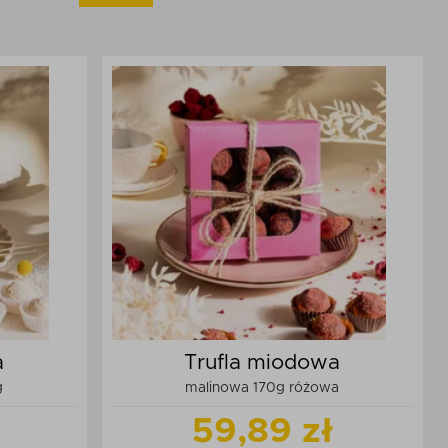
a
Trufla miodowa
g
malinowa 170g różowa
59,89 zł