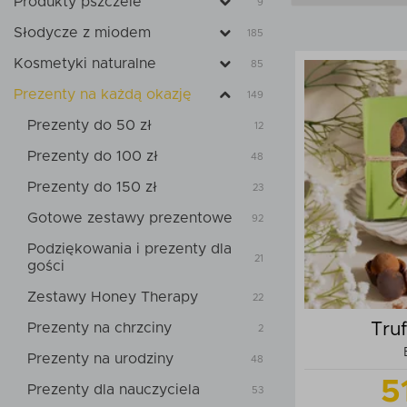
Produkty pszczele
9
Słodycze z miodem
185
Kosmetyki naturalne
85
Prezenty na każdą okazję
149
Prezenty do 50 zł
12
Prezenty do 100 zł
48
Prezenty do 150 zł
23
Gotowe zestawy prezentowe
92
Podziękowania i prezenty dla
21
gości
Zestawy Honey Therapy
22
Tru
Prezenty na chrzciny
2
Prezenty na urodziny
48
5
Prezenty dla nauczyciela
53