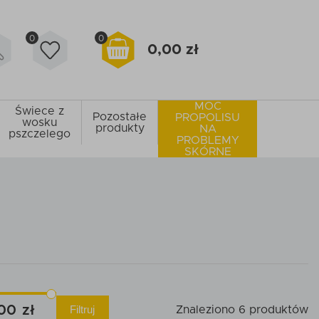
0
0
0,00 zł
MOC
Świece z
Pozostałe
PROPOLISU
wosku
produkty
NA
pszczelego
PROBLEMY
SKÓRNE
00
Filtruj
Znaleziono 6 produktów