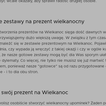
być wcale okazały, aby sprawił radość drugiej osobie.
 zestawy na prezent wielkanocny
 tworzenia prezentów na Wielkanoc sięga dość dawnych wi
przywiązujemy dużo większą uwagę. W związku z tym czas
naleźć się w zestawie prezentowym na Wielkanoc. Pojawia
ia, czy wypada ją wręczyć z takiej okazji i czy w ogóle
, że nasze gotowe zestawy mogą być dla Was sporym ułat
dylematy. Co więcej, nie tylko nie musisz się już martwić
em, ponieważ nasze "gotowce" są od razu przygotowane d
e - i to dla obu stron.
 swój prezent na Wielkanoc
olisz osobiście stworzyć wielkanocny upominek? Żaden pr