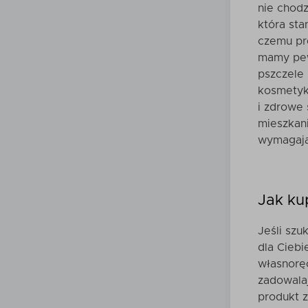
nie chodz
która st
czemu pre
mamy pew
pszczele 
kosmetyki
i zdrowe 
mieszkani
wymagają
Jak ku
Jeśli szu
dla Cieb
własnorę
zadowalaj
produkt 