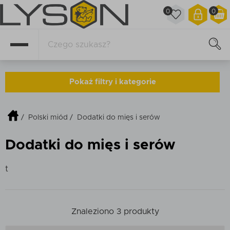
0
0
Pokaż filtry i kategorie
Kategorie produktów
/
Polski miód
/
Dodatki do mięs i serów
Jaki miód wybrać?
Dodatki do mięs i serów
19
Polski miód
43
t
Dodatki do mięs i serów
3
Śniadaniowe inspiracje
1
Miód gryczany
Znaleziono 3 produkty
1
Miód spadziowy
1