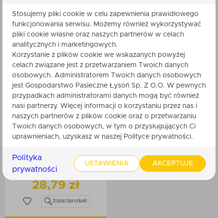
Hexaday dla aktywnych
Zobacz
produkt
Zobacz
produkt
7
Stosujemy pliki cookie w celu zapewnienia prawidłowego
funkcjonowania serwisu. Możemy również wykorzystywać
Produkty pszczele
9
pliki cookie własne oraz naszych partnerów w celach
Dodaj do koszyka
Dodaj do koszyka
Słodycze z miodem
analitycznych i marketingowych.
185
Korzystanie z plików cookie we wskazanych powyżej
Kosmetyki naturalne
85
celach związane jest z przetwarzaniem Twoich danych
osobowych. Administratorem Twoich danych osobowych
Prezenty na każdą okazję
149
jest Gospodarstwo Pasieczne Łysoń Sp. Z O.O. W pewnych
Świece z wosku pszczelego
326
przypadkach administratorami danych mogą być również
nasi partnerzy. Więcej informacji o korzystaniu przez nas i
Pozostałe produkty
48
naszych partnerów z plików cookie oraz o przetwarzaniu
Twoich danych osobowych, w tym o przysługujących Ci
Nowości
33
uprawnieniach, uzyskasz w naszej Polityce prywatności.
Jagody do mięs i serów
Polityka
USTAWIENIA
AKCEPTUJĘ
z miodem i propolisem 200g
prywatności
Filtry
28,79 zł
Zobacz
produkt