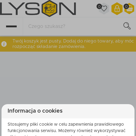
0
0
Twój koszyk jest pusty. Dodaj do niego towary, aby móc
rozpocząć składanie zamówienia.
Informacja o cookies
Stosujemy pliki cookie w celu zapewnienia prawidłowego
funkcjonowania serwisu. Możemy również wykorzystywać