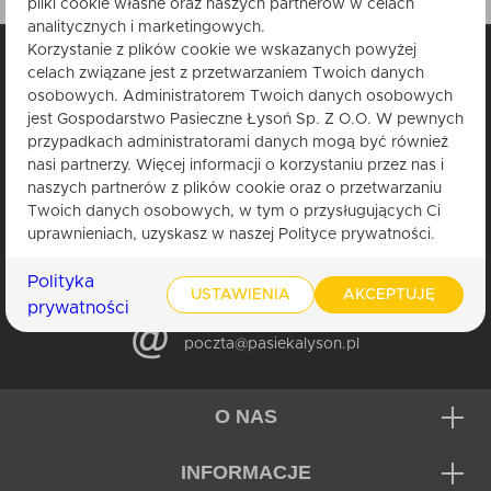
pliki cookie własne oraz naszych partnerów w celach
analitycznych i marketingowych.
Korzystanie z plików cookie we wskazanych powyżej
celach związane jest z przetwarzaniem Twoich danych
osobowych. Administratorem Twoich danych osobowych
jest Gospodarstwo Pasieczne Łysoń Sp. Z O.O. W pewnych
przypadkach administratorami danych mogą być również
nasi partnerzy. Więcej informacji o korzystaniu przez nas i
+(48) 503 939 757
naszych partnerów z plików cookie oraz o przetwarzaniu
pon. - pt.: 8:00 - 16:00
Twoich danych osobowych, w tym o przysługujących Ci
uprawnieniach, uzyskasz w naszej Polityce prywatności.
+(48) 33 875 88 07
Polityka
pon. - pt.: 8:00 - 16:00
USTAWIENIA
AKCEPTUJĘ
prywatności
poczta@pasiekalyson.pl
O NAS
INFORMACJE