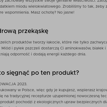
 aby zachowały wszystkie swoje genialne właściwości. Zatop
dodatkiem miodu wielokwiatowego. Zrobiliśmy to tak, żeb
bre wspomnienia. Masz ochotę? No jasne!
drową przekąskę
czelich produktów tworzy łakocie, które nie tylko zachwyc
 Miód i pyłek pszczeli dostarczą Ci aminokwasów, białek i
niają odporność i dodają energii każdego dnia.
o sięgnąć po ten produkt?
NOWACJA 2023.
dukowany w Polsce, więc gdy je kupujesz, wspierasz krajo
ię na tradycyjnej recepturze uzupełnionej nowoczesną tec
produkt pochodzi z ekologicznych upraw bezpiecznych dl