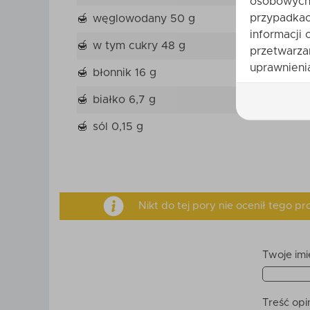
osobowych 
przypadkac
węglowodany 50 g
informacji 
w tym cukry 48 g
przetwarza
uprawnienia
błonnik 16 g
białko 6,7 g
sól 0,15 g
Nikt do tej pory nie ocenił tego 
Twoje imi
Treść opin