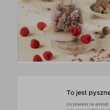
To jest pyszne
Co powiesz na aromat l