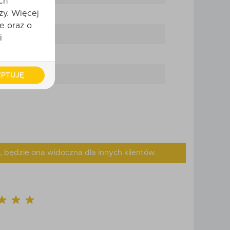
ch
zy. Więcej
e oraz o
i
PTUJĘ
, będzie ona widoczna dla innych klientów.