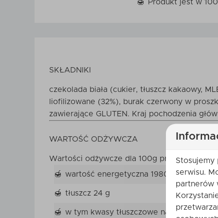
Produkt jest w 100
SKŁADNIKI
czekolada biała (cukier, tłuszcz kakaowy, M
liofilizowane (32%), burak czerwony w pros
zawierające GLUTEN. Kraj pochodzenia główn
Informa
WARTOŚĆ ODŻYWCZA
Wartości odżywcze dla 100g produktu
Stosujemy 
serwisu. M
wartość energetyczna 1980 kJ/475 kcal
partnerów 
tłuszcz 24 g
Korzystani
przetwarza
w tym kwasy tłuszczowe nasycone 14 g