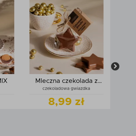
MIX
Mleczna czekolada z
Truf
czekoladowa gwiazdka
miodem
8,99 zł
odukt
Zobacz
produkt