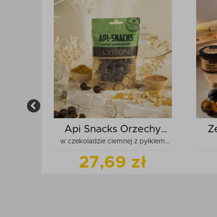
dowe
Api Snacks Orzechy
Z
hristmas
w czekoladzie ciemnej z pyłkiem
laskowe
100g
ł
27,69 zł
produkt
Zobacz
produkt