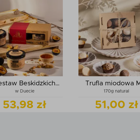
estaw Beskidzkich
Trufla miodowa 
w Duecie
170g natural
Przysmaków
53,98 zł
51,00 zł
Zobacz
produkt
Zobacz
pr