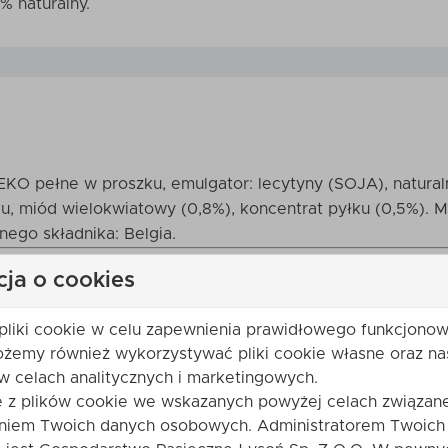
% naturalny.
LEKO pełne w proszku, emulgator: lecytyny (SOJA), natural
zku, miód wielokwiatowy (0,8%), koncentrat pyłku (0,5%)
ego składnika: Belgia.
cja o cookies
pliki cookie w celu zapewnienia prawidłowego funkcjonow
ożemy również wykorzystywać pliki cookie własne oraz na
w celach analitycznych i marketingowych.
e z plików cookie we wskazanych powyżej celach związane
niem Twoich danych osobowych. Administratorem Twoich