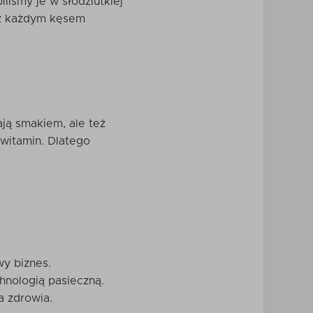
iliśmy je w słodziutkiej
y z każdym kęsem
ają smakiem, ale też
 witamin. Dlatego
wy biznes.
hnologią pasieczną.
a zdrowia.