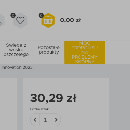
0
0
0,00 zł
MOC
Świece z
Pozostałe
PROPOLISU
wosku
produkty
NA
pszczelego
PROBLEMY
SKÓRNE
m Innovation 2023
30,29 zł
Liczba sztuk