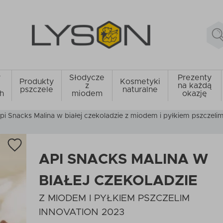
y
Słodycze
Prezenty
Produkty
Kosmetyki
z
na każdą
pszczele
naturalne
h
miodem
okazję
pi Snacks Malina w białej czekoladzie z miodem i pyłkiem pszczeli
API SNACKS MALINA W
BIAŁEJ CZEKOLADZIE
Z MIODEM I PYŁKIEM PSZCZELIM
INNOVATION 2023