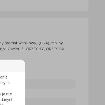
ny aromat waniliowy) (65%), maliny
. Może zawierać: ORZECHY, ORZESZKI
ania
szych
 jest z
 danych