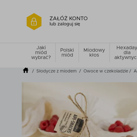
ZAŁÓŻ KONTO
lub zaloguj się
Jaki
Hexada
Polski
Miodowy
miód
dla
miód
kłos
wybrać?
aktywnyc
/
Słodycze z miodem
/
Owoce w czekoladzie
/
A