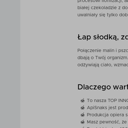
procesowi liofilizacji,
białej czekoladzie z 
uwalniały się tylko do
Łap słodką, z
Połączenie malin i psz
dbają o Twój organizm.
odżywiają ciało, wzmac
Dlaczego wart
To nasza TOP IN
ApiSnaks jest pro
Produkcja opiera s
Masz pewność, że 