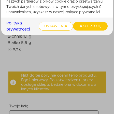
naszych partnerów z plików cookie oraz o przetwarzaniu
Wartość energetyczna 2312 kJ/554 kcal
Twoich danych osobowych, w tym o przysługujących Ci
Tłuszcz 34 g
uprawnieniach, uzyskasz w naszej Polityce prywatności.
w tym kwasy tłuszczowe nasycone 22 g
Polityka
Węglowodany 56 g
USTAWIENIA
AKCEPTUJĘ
prywatności
w tym cukry 55 g
Błonnik 1,1 g
Białko 5,5 g
Sól 0,2 g
Nikt do tej pory nie ocenił tego produktu.
Bądź pierwszy. Po zatwierdzeniu przez
obsługę sklepu, będzie ona widoczna dla
innych klientów.
Twoje imię