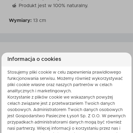
Produkt jest w 100% naturalny.
Wymiary:
13 cm
Informacja o cookies
SKŁADNIKI
Stosujemy pliki cookie w celu zapewnienia prawidłowego
czekolada biała: (cukier, tłuszcz kakaowy, MLEKO
funkcjonowania serwisu. Możemy również wykorzystywać
pełne w proszku, emulgator: lecytyny (SOJA),
pliki cookie własne oraz naszych partnerów w celach
aromat), porzeczka czerwona liofilizowana (1,8%),
analitycznych i marketingowych.
miód wielokwiatowy (0,9%). Kraj pochodzenia
Korzystanie z plików cookie we wskazanych powyżej
głównego składnika: Belgia.
celach związane jest z przetwarzaniem Twoich danych
osobowych. Administratorem Twoich danych osobowych
jest Gospodarstwo Pasieczne Łysoń Sp. Z O.O. W pewnych
WARTOŚĆ ODŻYWCZA
przypadkach administratorami danych mogą być również
nasi partnerzy. Więcej informacji o korzystaniu przez nas i
Wartości odżywcze dla 100g produktu