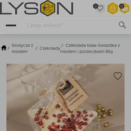
0
0
Słodycze z
/
Czekolada biała Gwiazdka z
/
/
Czekolady
miodem
miodem i porzeczkami 85g