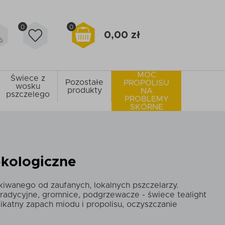
0
0
0,00 zł
MOC
Świece z
Pozostałe
PROPOLISU
wosku
produkty
NA
pszczelego
PROBLEMY
SKÓRNE
ekologiczne
kiwanego od zaufanych, lokalnych pszczelarzy.
radycyjne, gromnice, podgrzewacze - świece tealight
ikatny zapach miodu i propolisu, oczyszczanie