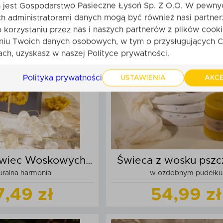
jest Gospodarstwo Pasieczne Łysoń Sp. Z O.O. W pewny
h administratorami danych mogą być również nasi partner
Zobacz
produkt
Zobacz
produk
o korzystaniu przez nas i naszych partnerów z plików cooki
niu Twoich danych osobowych, w tym o przysługujących C
daj do koszyka
Dodaj do kos
ch, uzyskasz w naszej Polityce prywatności.
Polityka prywatności
USTAWIENIA
AKCE
Świec Woskowych
Świeca z wosku pszc
uralna harmonia
w ozdobnym pudełku
argaretka
walec mały
7,49 zł
54,99 zł