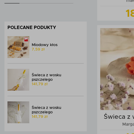
mał
1
POLECANE PODUKTY
Miodowy kłos
7,59 zł
Do
Świeca z wosku
pszczelego
141,79 zł
Świeca z wosku
pszczelego
Świeca z 
141,79 zł
Marga