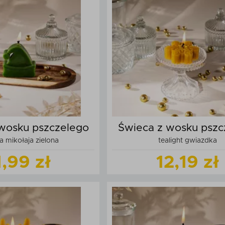
daj do koszyka
Dodaj do kos
wosku pszczelego
Świeca z wosku pszc
 mikołaja zielona
tealight gwiazdka
1,99 zł
12,19 zł
Zobacz
produkt
Zobacz
produk