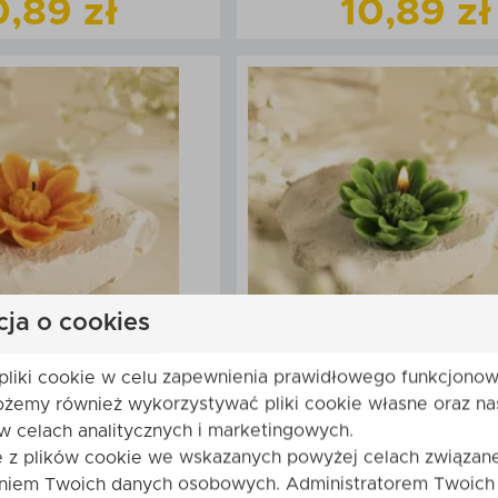
0,89 zł
10,89 zł
Zobacz
produkt
Zobacz
produk
daj do koszyka
Dodaj do kos
cja o cookies
pliki cookie w celu zapewnienia prawidłowego funkcjonow
wosku pszczelego
Świeca z wosku pszc
ożemy również wykorzystywać pliki cookie własne oraz na
tka - pomarańczowa
Margaretka - zielona
w celach analitycznych i marketingowych.
e z plików cookie we wskazanych powyżej celach związane
0,89 zł
10,89 zł
niem Twoich danych osobowych. Administratorem Twoich