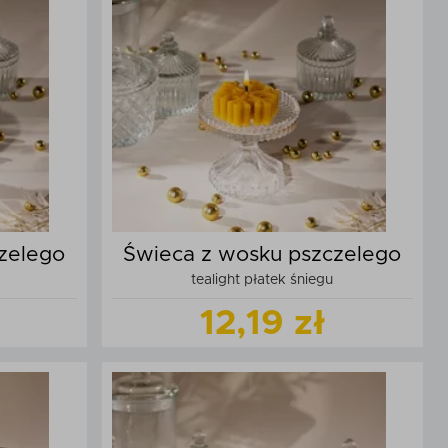
Dodaj do koszyka
zyka
zelego
Świeca z wosku pszczelego
tealight płatek śniegu
12,19 zł
t
Zobacz
produkt