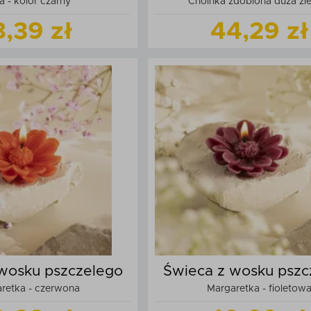
a - kolor czarny
Choinka zdobiona duża zi
okrągła
8,39 zł
44,29 zł
Zobacz
produkt
Zobacz
produk
daj do koszyka
Dodaj do kos
wosku pszczelego
Świeca z wosku pszc
retka - czerwona
Margaretka - fioletow