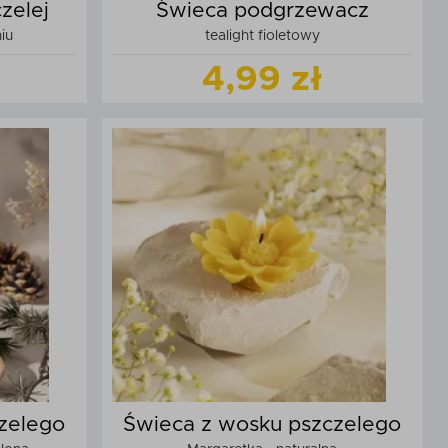
zelej
Świeca podgrzewacz
iu
tealight fioletowy
4,99 zł
t
Zobacz
produkt
zyka
Dodaj do koszyka
zelego
Świeca z wosku pszczelego