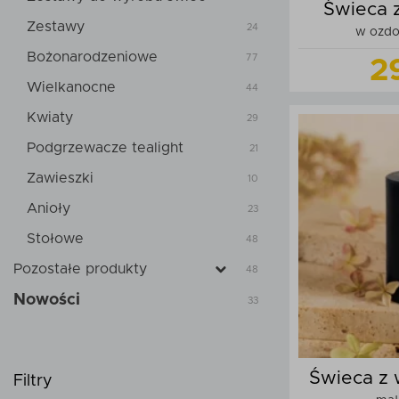
Świeca 
Zestawy
24
w ozd
Bożonarodzeniowe
77
2
Wielkanocne
44
Kwiaty
29
Podgrzewacze tealight
21
Zawieszki
10
Do
Anioły
23
Stołowe
48
Pozostałe produkty
48
Nowości
33
Świeca z 
Filtry