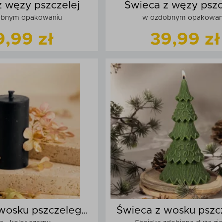
z węzy pszczelej
Świeca z węzy pszc
obnym opakowaniu
w ozdobnym opakowan
9,99 zł
39,99 zł
Zobacz
produkt
Zobacz
produk
daj do koszyka
Dodaj do kos
wosku pszczelego
Świeca z wosku pszc