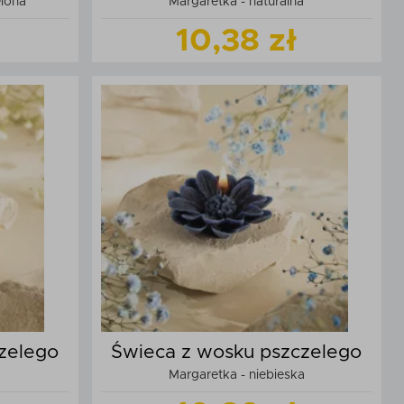
elona
Margaretka - naturalna
10,38 zł
t
Zobacz
produkt
zyka
Dodaj do koszyka
zelego
Świeca z wosku pszczelego
a
Margaretka - niebieska