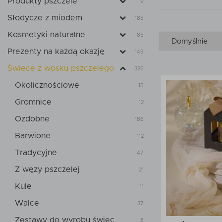
Produkty pszczele
9
Słodycze z miodem
185
Kosmetyki naturalne
85
Prezenty na każdą okazję
149
Świece z wosku pszczelego
326
Okolicznościowe
15
Gromnice
12
Ozdobne
186
Barwione
112
Tradycyjne
47
Z węzy pszczelej
21
Kule
11
Walce
37
Zestawy do wyrobu świec
8