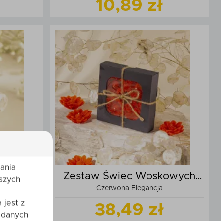
10,89 zł
t
Zobacz
produkt
zyka
Dodaj do koszyka
ania
zelego
Zestaw Świec Woskowych
szych
Czerwona Elegancja
Margaretka
 jest z
38,49 zł
 danych