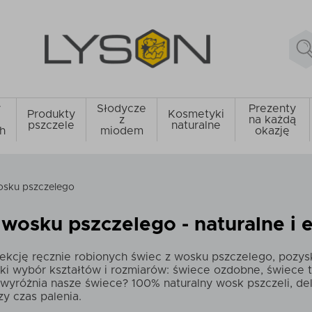
y
Słodycze
Prezenty
Produkty
Kosmetyki
z
na każdą
pszczele
naturalne
h
miodem
okazję
osku pszczelego
 wosku pszczelego - naturalne i 
lekcję ręcznie robionych świec z wosku pszczelego, pozys
ki wybór kształtów i rozmiarów: świece ozdobne, świece t
wyróżnia nasze świece? 100% naturalny wosk pszczeli, del
zy czas palenia.