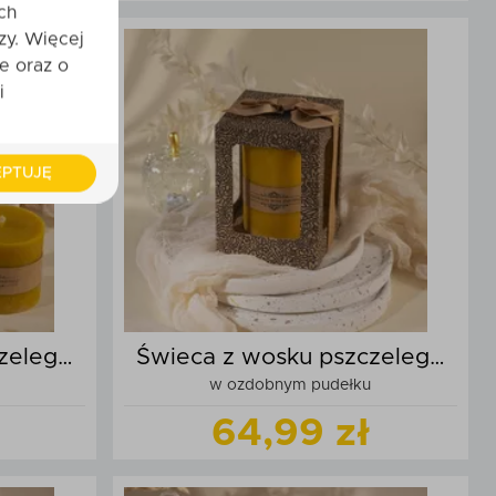
ch
zy. Więcej
t
Zobacz
produkt
e oraz o
i
zyka
Dodaj do koszyka
PTUJĘ
zelego
Świeca z wosku pszczelego
w ozdobnym pudełku
walec średni
64,99 zł