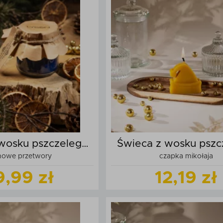
Zobacz
produkt
Zobacz
produk
daj do koszyka
Dodaj do kos
wosku pszczelego
Świeca z wosku pszc
owe przetwory
czapka mikołaja
w szkle
9,99 zł
12,19 zł
Zobacz
produkt
Zobacz
produk