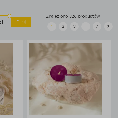
Znaleziono 326 produktów
Filtruj
1
2
3
...
7