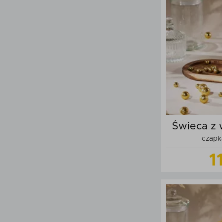
Do
Świeca z 
czapka
1