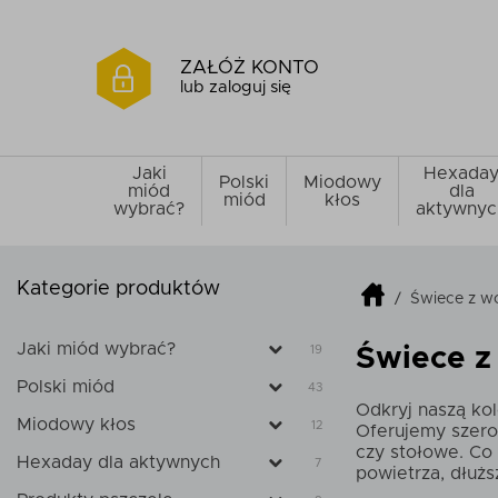
ZAŁÓŻ KONTO
lub zaloguj się
Jaki
Hexada
Polski
Miodowy
miód
dla
miód
kłos
wybrać?
aktywnyc
Kategorie produktów
/
Świece z w
Jaki miód wybrać?
19
Świece z
Polski miód
43
Odkryj naszą ko
Miodowy kłos
12
Oferujemy szero
czy stołowe. Co 
Hexaday dla aktywnych
7
powietrza, dłużs