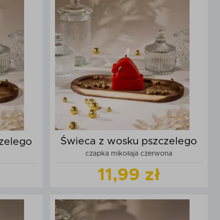
t
Zobacz
produkt
zyka
Dodaj do koszyka
Świeca z wosku pszczelego
zelego
czapka mikołaja czerwona
11,99 zł
Zobacz
produkt
t