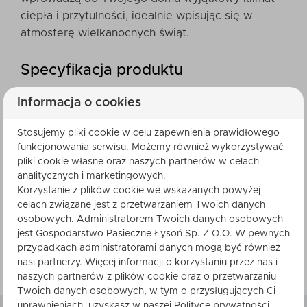
ciepła i przytulności, idealnie wpisując się w
atmosferę wielkanocnych świąt.
Specyfikacja produktu
Waga: 34g
Informacja o cookies
Stosujemy pliki cookie w celu zapewnienia prawidłowego
funkcjonowania serwisu. Możemy również wykorzystywać
W zgodzie ze sobą i
pliki cookie własne oraz naszych partnerów w celach
analitycznych i marketingowych.
środowiskiem naturalnym
Korzystanie z plików cookie we wskazanych powyżej
celach związane jest z przetwarzaniem Twoich danych
Odkryj magię naturalnego piękna z naszą kolekcją
osobowych. Administratorem Twoich danych osobowych
świec z wosku pszczelego już dziś!
jest Gospodarstwo Pasieczne Łysoń Sp. Z O.O. W pewnych
przypadkach administratorami danych mogą być również
nasi partnerzy. Więcej informacji o korzystaniu przez nas i
naszych partnerów z plików cookie oraz o przetwarzaniu
Twoich danych osobowych, w tym o przysługujących Ci
uprawnieniach, uzyskasz w naszej Polityce prywatności.