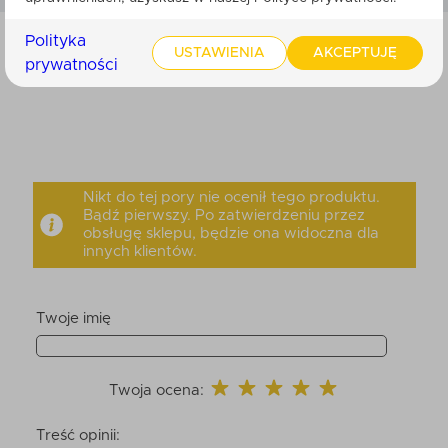
Polityka
USTAWIENIA
AKCEPTUJĘ
prywatności
SKŁADNIKI
Nikt do tej pory nie ocenił tego produktu.
Bądź pierwszy. Po zatwierdzeniu przez
obsługę sklepu, będzie ona widoczna dla
innych klientów.
Twoje imię
Twoja ocena:
Treść opinii: