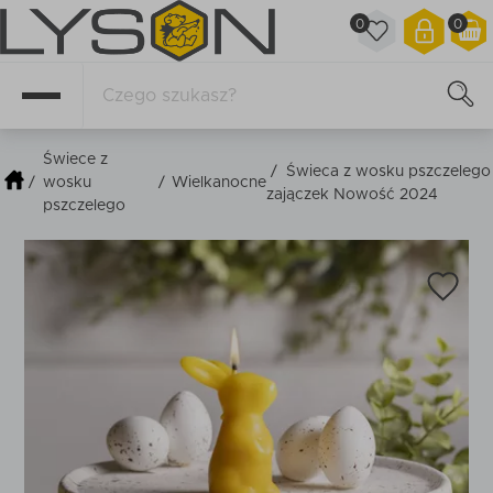
0
0
Świece z
/
Świeca z wosku pszczelego
/
wosku
/
Wielkanocne
zajączek Nowość 2024
pszczelego