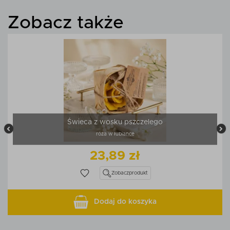
Zobacz także
Świeca z wosku pszczelego
róża w łubiance
23,89 zł
Zobacz
produkt
Dodaj do koszyka