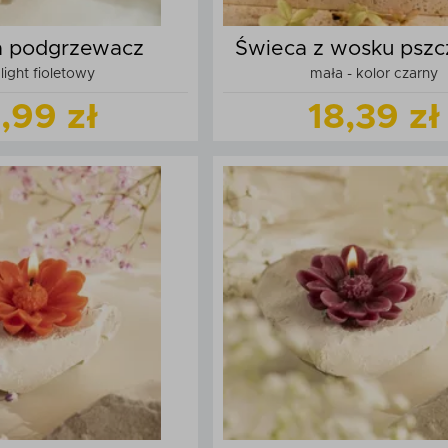
a podgrzewacz
Świeca z wosku pszc
light fioletowy
mała - kolor czarny
okrągła
,99 zł
18,39 zł
Zobacz
produkt
Zobacz
produk
daj do koszyka
Dodaj do kos