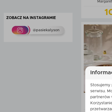
Margare
1
ZOBACZ NA INSTAGRAMIE
@pasiekalyson
Do
Informa
Stosujemy 
serwisu. M
partnerów 
Świeca z 
Korzystani
czapka
przetwarza