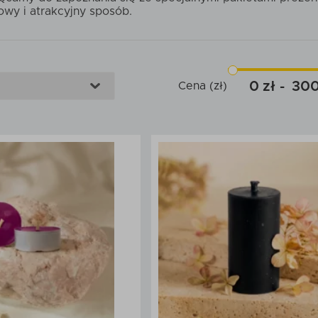
owy i atrakcyjny sposób.
0
30
Cena (zł)