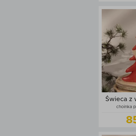
Do
Świeca z 
choinka 
8