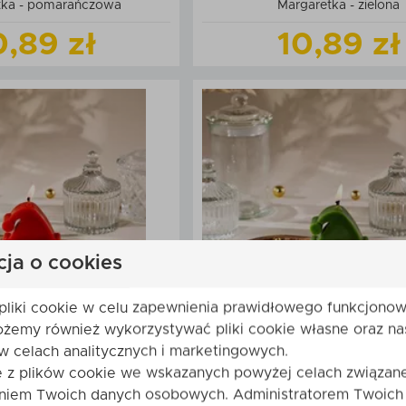
tka - pomarańczowa
Margaretka - zielona
0,89 zł
10,89 zł
Zobacz
produkt
Zobacz
produk
daj do koszyka
Dodaj do kos
cja o cookies
pliki cookie w celu zapewnienia prawidłowego funkcjonow
ożemy również wykorzystywać pliki cookie własne oraz na
w celach analitycznych i marketingowych.
wosku pszczelego
Świeca z wosku pszc
e z plików cookie we wskazanych powyżej celach związane
 mikołaja czerwona
czapka mikołaja zielon
niem Twoich danych osobowych. Administratorem Twoich