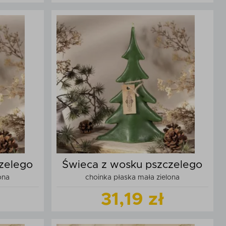
t
Zobacz
produkt
zyka
Dodaj do koszyka
zelego
Świeca z wosku pszczelego
ona
choinka płaska mała zielona
31,19 zł