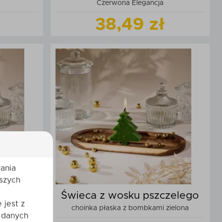
Czerwona Elegancja
Margaretka
38,49 zł
t
Zobacz
produkt
zyka
Dodaj do koszyka
ania
szych
zelego
Świeca z wosku pszczelego
 jest z
a
choinka płaska z bombkami zielona
 danych