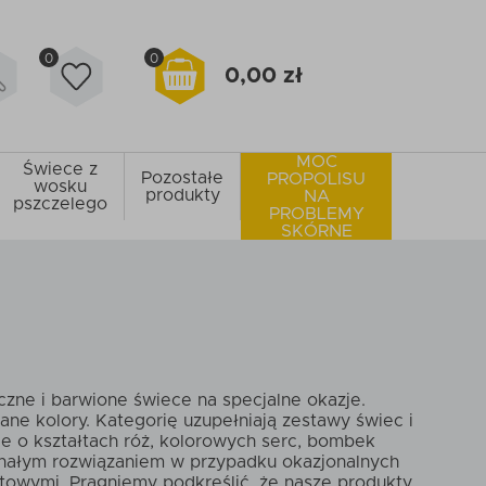
0
0
0,00 zł
MOC
Świece z
Pozostałe
PROPOLISU
wosku
produkty
NA
pszczelego
PROBLEMY
SKÓRNE
ne i barwione świece na specjalne okazje.
ane kolory. Kategorię uzupełniają zestawy świec i
e o kształtach róż, kolorowych serc, bombek
onałym rozwiązaniem w przypadku okazjonalnych
towymi. Pragniemy podkreślić, że nasze produkty