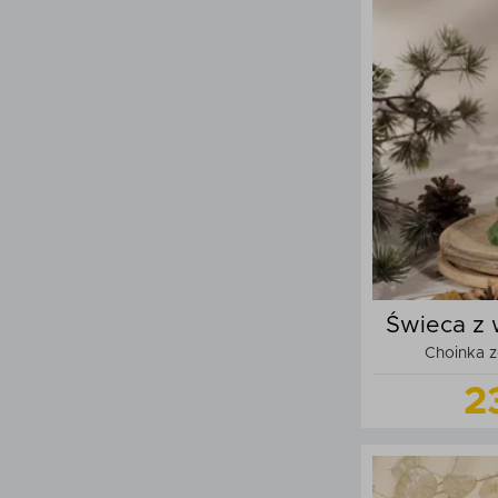
Do
Świeca z 
Choinka z
2