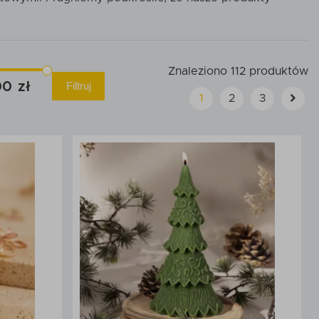
Znaleziono 112 produktów
00
Filtruj
1
2
3