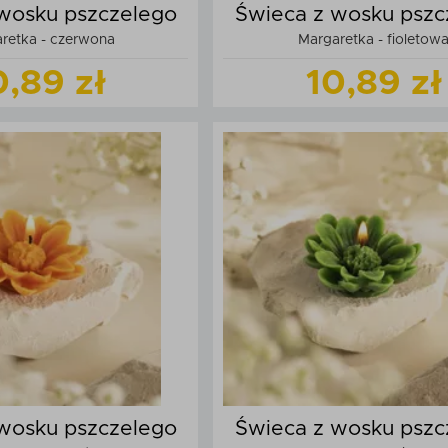
wosku pszczelego
Świeca z wosku pszc
retka - czerwona
Margaretka - fioletow
0,89 zł
10,89 zł
Zobacz
produkt
Zobacz
produk
daj do koszyka
Dodaj do kos
wosku pszczelego
Świeca z wosku pszc