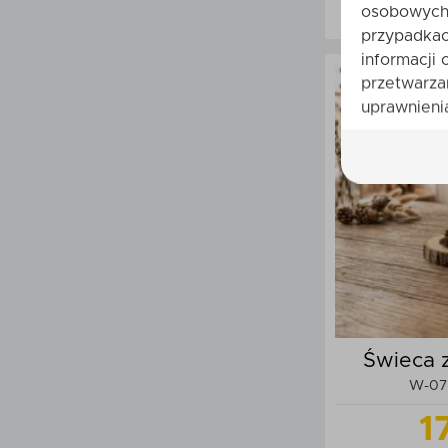
1
osobowych 
przypadkac
informacji 
przetwarza
uprawnienia
Do
Świeca 
W-07 
1