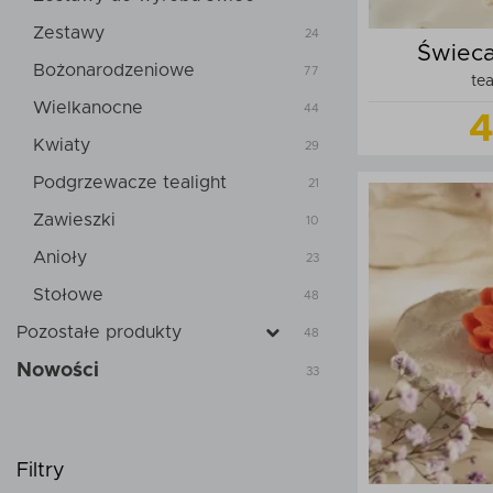
Zestawy
24
Świec
Bożonarodzeniowe
77
tea
Wielkanocne
44
4
Kwiaty
29
Podgrzewacze tealight
21
Zawieszki
10
Anioły
23
Do
Stołowe
48
Pozostałe produkty
48
Nowości
33
Filtry