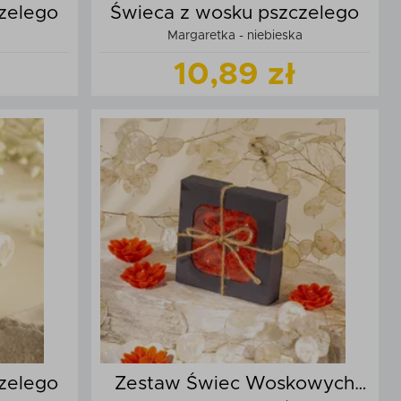
zelego
Świeca z wosku pszczelego
a
Margaretka - niebieska
10,89 zł
t
Zobacz
produkt
zyka
Dodaj do koszyka
zelego
Zestaw Świec Woskowych