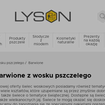
y
Słodycze
Prezenty
Produkty
Kosmetyki
z
na każdą
pszczele
naturalne
h
miodem
okazję
sku pszczelego
/
Barwione
arwione z wosku pszczelego
owej oferty świec woskowych posiadamy również tematycz
wiele kształtów, które uzupełniane są przez zmyślnie dobr
 także świece o tematyce świątecznej. Dostępne są świec
akże wielkanocnych jaj. Świece te mogą okazać się dosk
ęcamy do zapoznania się ze specjalnymi pakietami prezen