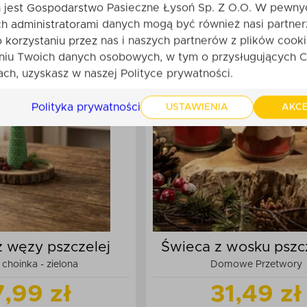
1,99 zł
11,99 zł
jest Gospodarstwo Pasieczne Łysoń Sp. Z O.O. W pewny
h administratorami danych mogą być również nasi partner
o korzystaniu przez nas i naszych partnerów z plików cooki
Zobacz
produkt
Zobacz
produk
niu Twoich danych osobowych, w tym o przysługujących C
ch, uzyskasz w naszej Polityce prywatności.
daj do koszyka
Dodaj do kos
Polityka prywatności
USTAWIENIA
AKCE
z węzy pszczelej
Świeca z wosku pszc
choinka - zielona
Domowe Przetwory
czerwona
7,99 zł
31,49 zł