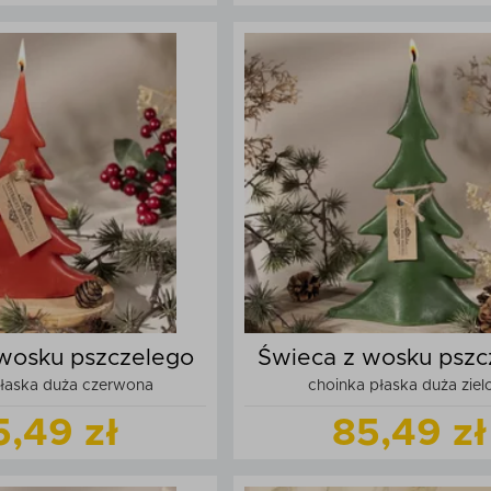
Zobacz
produkt
Zobacz
produk
daj do koszyka
Dodaj do kos
wosku pszczelego
Świeca z wosku pszc
płaska duża czerwona
choinka płaska duża ziel
5,49 zł
85,49 zł