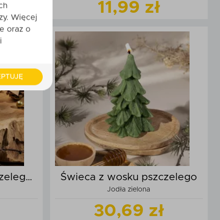
11,99 zł
ch
zy. Więcej
e oraz o
t
Zobacz
produkt
i
zyka
Dodaj do koszyka
PTUJĘ
zelego
Świeca z wosku pszczelego
Jodła zielona
30,69 zł