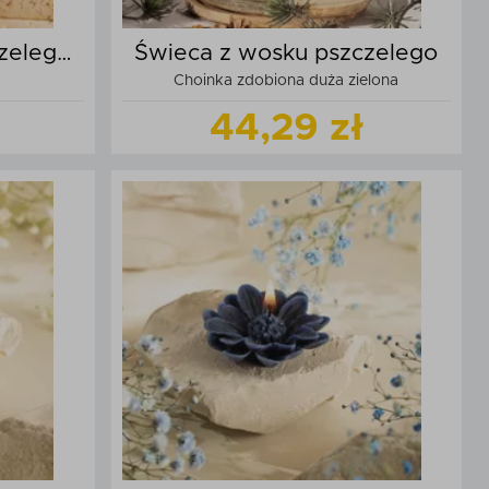
zelego
Świeca z wosku pszczelego
Choinka zdobiona duża zielona
44,29 zł
t
Zobacz
produkt
zyka
Dodaj do koszyka