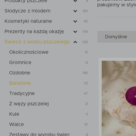
Produkty pszczele
9
pakujemy w styl
Słodycze z miodem
185
Kosmetyki naturalne
85
Prezenty na każdą okazję
149
Świece z wosku pszczelego
326
Okolicznościowe
15
Gromnice
12
Ozdobne
186
Barwione
112
Tradycyjne
47
Z węzy pszczelej
21
Kule
11
Walce
37
Zestawy do wyrobu świec
8