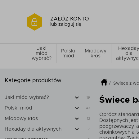
ZAŁÓŻ KONTO
lub zaloguj się
Jaki
Hexada
Polski
Miodowy
miód
dla
miód
kłos
wybrać?
aktywnyc
Kategorie produktów
/
Świece z wo
Jaki miód wybrać?
19
Świece b
Polski miód
43
Oprócz standard
Miodowy kłos
12
Dostępnych jest 
podgrzewaczy, a
Hexaday dla aktywnych
7
choinkowych a t
prezentów. Zach