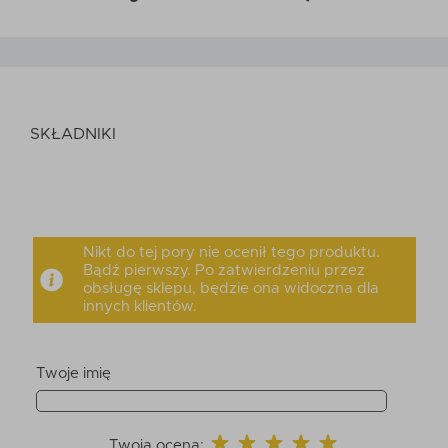
SKŁADNIKI
Nikt do tej pory nie ocenił tego produktu.
Bądź pierwszy. Po zatwierdzeniu przez
obsługę sklepu, będzie ona widoczna dla
innych klientów.
Twoje imię
Twoja ocena: