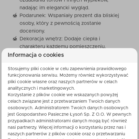
ozdabiania tortów i innych wypieków,
nadając im elegancki wygląd.
Podarunek: Wspaniały prezent dla bliskiej
osoby, który z pewnością zostanie
doceniony.
Dekoracja wnętrz: Dodaje ciepła i
charakteru każdemu pomieszczeniu,
tworząc przytulną atmosferę.
Informacja o cookies
Stosujemy pliki cookie w celu zapewnienia prawidłowego
funkcjonowania serwisu. Możemy również wykorzystywać
Dlaczego warto wybrać naszą
pliki cookie własne oraz naszych partnerów w celach
analitycznych i marketingowych.
świecę?
Korzystanie z plików cookie we wskazanych powyżej
celach związane jest z przetwarzaniem Twoich danych
Jeśli cenisz naturalne produkty i ręczną pracę,
osobowych. Administratorem Twoich danych osobowych
świeca Margaretka jest dla Ciebie. Wyjątkowy
jest Gospodarstwo Pasieczne Łysoń Sp. Z O.O. W pewnych
wygląd i staranne wykonanie sprawiają, że jest to
przypadkach administratorami danych mogą być również
nasi partnerzy. Więcej informacji o korzystaniu przez nas i
produkt, który doceni każdy, kto chce mieć coś
naszych partnerów z plików cookie oraz o przetwarzaniu
wyjątkowego w swoim domu.