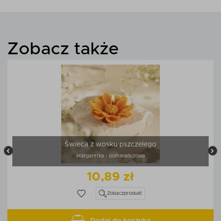
Zobacz także
Świeca z wosku pszczelego
Margaretka - pomarańczowa
10,89 zł
Zobacz
produkt