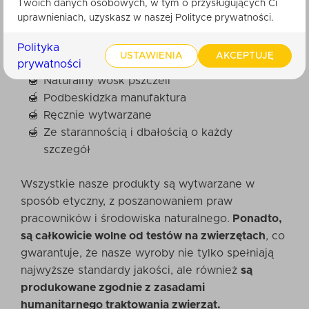
Twoich danych osobowych, w tym o przysługujących Ci
uprawnieniach, uzyskasz w naszej Polityce prywatności.
To jest klucz dobrej jakości:
Polityka
USTAWIENIA
AKCEPTUJĘ
prywatności
Naturalny wosk pszczeli
Podbeskidzka manufaktura
Ręcznie wytwarzane
Ze starannością i dbałością o każdy
szczegół
Wszystkie nasze produkty są wytwarzane w
sposób etyczny, z poszanowaniem praw
pracowników i środowiska naturalnego.
Ponadto,
są całkowicie wolne od testów na zwierzętach
, co
gwarantuje, że nasze wyroby nie tylko spełniają
najwyższe standardy jakości, ale również
są
produkowane zgodnie z zasadami
humanitarnego traktowania zwierząt.