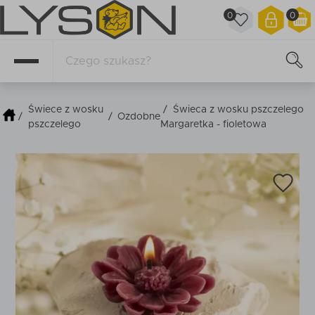
0
0
Świece z wosku
/
Świeca z wosku pszczelego
/
/
Ozdobne
pszczelego
Margaretka - fioletowa