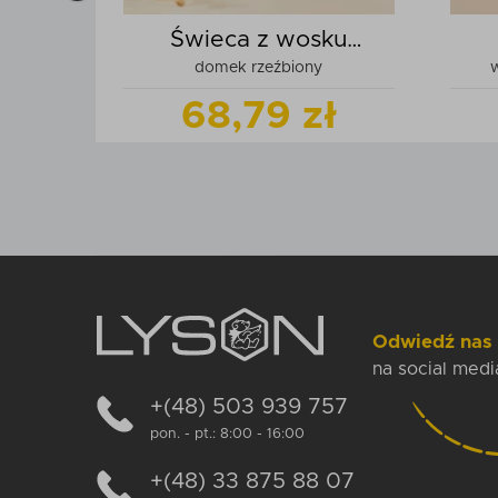
ku
Świeca z wosku
domek rzeźbiony
w
pszczelego
ł
68,79 zł
produkt
Zobacz
produkt
szyka
Dodaj do koszyka
Odwiedź nas
na social medi
+(48) 503 939 757
pon. - pt.: 8:00 - 16:00
+(48) 33 875 88 07