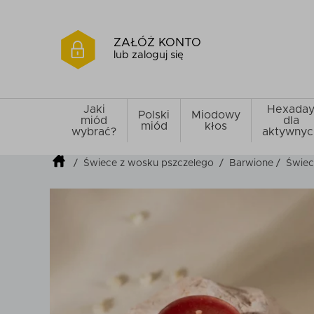
ZAŁÓŻ KONTO
lub zaloguj się
Jaki
Hexada
Polski
Miodowy
miód
dla
miód
kłos
wybrać?
aktywnyc
/
Świece z wosku pszczelego
/
Barwione
/
Świec