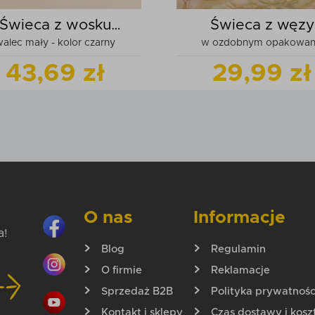
Świeca z wosku
Świeca z węzy
alec mały - kolor czarny
w ozdobnym opakowan
pszczelego
pszczelej
43,69 zł
29,99 zł
Zobacz
produkt
Zobacz
pr
Dodaj do koszyka
Dodaj do kos
O nas
Informacje
a!
Blog
Regulamin
O firmie
Reklamacje
Sprzedaż B2B
Polityka prywatnośc
Kontakt i sklepy
Czas dostawy i kosz