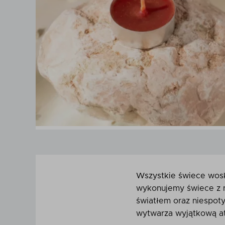
Wszystkie świece wosk
wykonujemy świece z n
światłem oraz niespot
wytwarza wyjątkową a