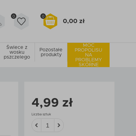
0
0
0,00 zł
MOC
Świece z
Pozostałe
PROPOLISU
wosku
produkty
NA
pszczelego
PROBLEMY
SKÓRNE
4,99 zł
Liczba sztuk