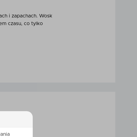
rach i zapachach. Wosk
em czasu, co tylko
ania