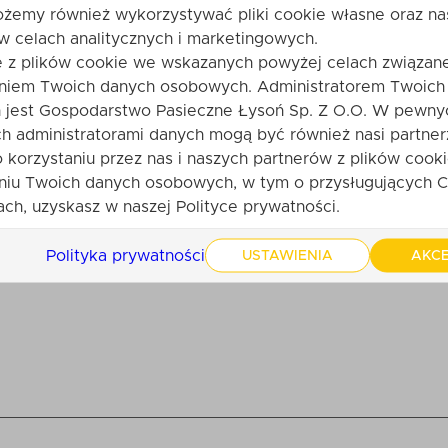
ożemy również wykorzystywać pliki cookie własne oraz na
w celach analitycznych i marketingowych.
e z plików cookie we wskazanych powyżej celach związane
produktu. Bądź pierwszy. Po zatwierdzeniu przez obsługę sklepu
niem Twoich danych osobowych. Administratorem Twoich
jest Gospodarstwo Pasieczne Łysoń Sp. Z O.O. W pewny
h administratorami danych mogą być również nasi partner
ę
o korzystaniu przez nas i naszych partnerów z plików cooki
Twoja ocena:
niu Twoich danych osobowych, w tym o przysługujących C
ch, uzyskasz w naszej Polityce prywatności.
ii:
Polityka prywatności
USTAWIENIA
AKCE