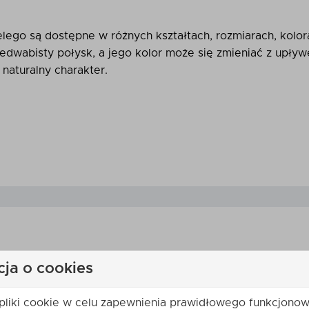
lego są dostępne w różnych kształtach, rozmiarach, kolo
 jedwabisty połysk, a jego kolor może się zmieniać z upływ
 naturalny charakter.
cja o cookies
pliki cookie w celu zapewnienia prawidłowego funkcjonow