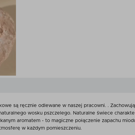
owe są ręcznie odlewane w naszej pracowni. . Zachowują
aturalnego wosku pszczelego. Naturalne świece charakter
ykanym aromatem - to magiczne połączenie zapachu miodu 
tmosferę w każdym pomieszczeniu.