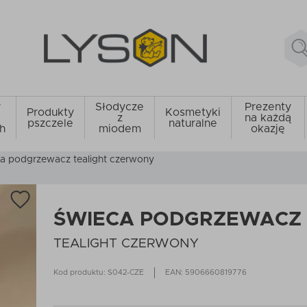
y
Słodycze
Prezenty
Produkty
Kosmetyki
z
na każdą
pszczele
naturalne
h
miodem
okazję
a podgrzewacz tealight czerwony
ŚWIECA PODGRZEWACZ
TEALIGHT CZERWONY
Kod produktu: S042-CZE
EAN: 5906660819776