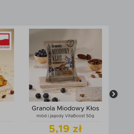
Granola Miodowy Kłos
Mi
miód i jagody VitaBoost 50g
z ja
5,19 zł