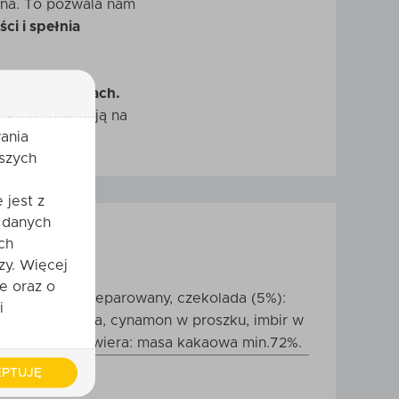
ana. To pozwala nam
ci i spełnia
ne na zwierzętach.
 które polegają na
ania
szych
 jest z
 danych
ch
zy. Więcej
e oraz o
SEZAMU, ryż preparowany, czekolada (5%):
i
urawina suszona, cynamon w proszku, imbir w
 Czekolada zawiera: masa kakaowa min.72%.
PTUJĘ