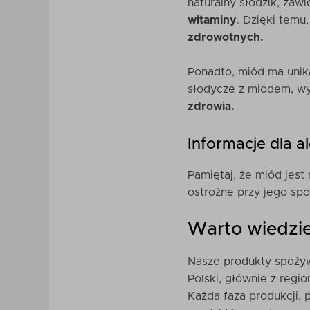
naturalny słodzik, zaw
witaminy
. Dzięki temu
zdrowotnych.
Ponadto, miód ma unik
słodycze z miodem, w
zdrowia.
Informacje dla a
Pamiętaj, że miód jes
ostrożne przy jego sp
Warto wiedzi
Nasze produkty spożyw
Polski, głównie z regi
Każda faza produkcji,