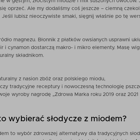
one w gęstym, złocistym miodzie i mix suszonych owoców. 
się oprzeć. Ale my dodaliśmy coś jeszcze – ciemną czekol
. Jeśli lubisz nieoczywiste smaki, sięgnij właśnie po tę w
ródło magnezu. Błonnik z płatków owsianych usprawni ukła
bir i cynamon dostarczą makro- i mikro elementy. Masę wig
turalny składnikom.
turalny z nasion zbóż oraz polskiego miodu,
ączy tradycyjne receptury i nowoczesną technologię pszcz
woje wyroby nagrodę „Zdrowa Marka roku 2019 oraz 2021 –
to wybierać słodycze z miodem?
em to wybór zdrowszej alternatywy dla tradycyjnych słody