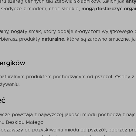
iera szereg cennych dla zdrowia składników, takich jak
anty
, słodycze z miodem, choć słodkie,
mogą dostarczyć organ
alny, bogaty smak, który dodaje słodyczom wyjątkowego 
ybierasz produkty
naturalne
, które są zarówno smaczne, ja
lergików
t naturalnym produktem pochodzącym od pszczół. Osoby z 
ożywaniu.
eć
cze powstają z najwyższej jakości miodu pochodzą z naj
onu Beskidu Małego.
 począwszy od pozyskiwania miodu od pszczół, poprzez pr