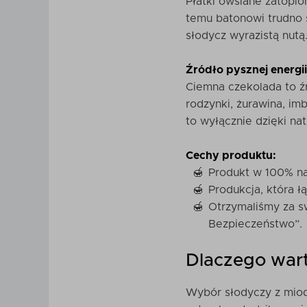
Płatki owsiane zatopi
temu batonowi trudno 
słodycz wyrazistą nutą
Źródło pysznej energii
Ciemna czekolada to ź
rodzynki, żurawina, im
to wyłącznie dzięki na
Cechy produktu:
Produkt w 100% na
Produkcja, która ł
Otrzymaliśmy za s
Bezpieczeństwo”.
Dlaczego war
Wybór słodyczy z miod