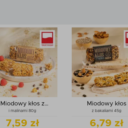
Miodowy kłos z
Miodowy kłos
i malinami 80g
z bakaliami 45g
jagodami
7,59 zł
6,79 zł