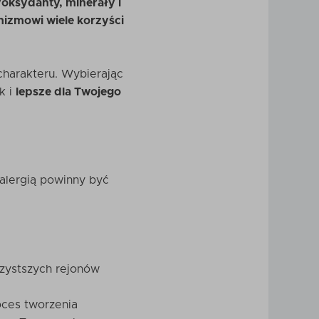
oksydanty, minerały i
izmowi wiele korzyści
charakteru. Wybierając
k i
lepsze dla Twojego
alergią powinny być
czystszych rejonów
oces tworzenia