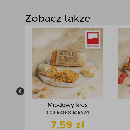
Zobacz także
bez
Miodowy kłos
z białą czekoladą 80g
u
7,59 zł