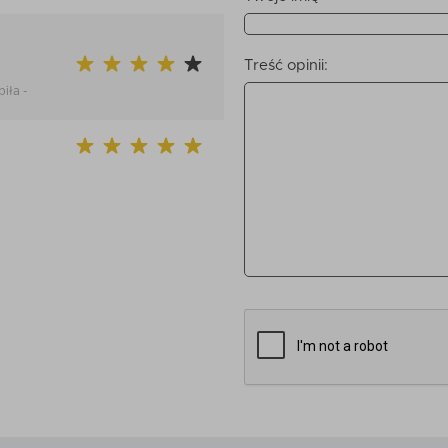
Treść opinii:
iła -