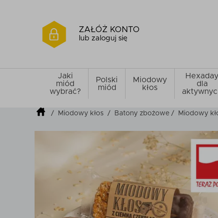
ZAŁÓŻ KONTO
lub zaloguj się
Jaki
Hexada
Polski
Miodowy
miód
dla
miód
kłos
wybrać?
aktywnyc
/
Miodowy kłos
/
Batony zbożowe
/
Miodowy kło