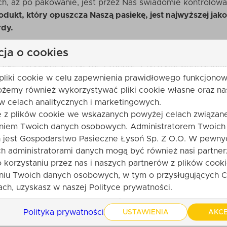
, aż po pakowanie, jest przez Nas świadomie kontrolow
dukt, który opuszcza Naszą pasiekę, jest najwyższej jakoś
rdy.
cja o cookies
ferowane w Naszym sklepie internetowym
nie są testowa
tkie produkty są etyczne i zgodne z naszymi wartościami,
pliki cookie w celu zapewnienia prawidłowego funkcjonow
 zrównoważonym podejściu do produkcji.
ożemy również wykorzystywać pliki cookie własne oraz na
w celach analitycznych i marketingowych.
e z plików cookie we wskazanych powyżej celach związane
niem Twoich danych osobowych. Administratorem Twoich
jest Gospodarstwo Pasieczne Łysoń Sp. Z O.O. W pewny
h administratorami danych mogą być również nasi partner
o korzystaniu przez nas i naszych partnerów z plików cooki
20%), MLEKO, cukier, rodzynki, wiórki kokosowe, ziarna 
niu Twoich danych osobowych, w tym o przysługujących C
mulgator: lecytyny (SOJA), naturalny aromat waniliowy), ż
ch, uzyskasz w naszej Polityce prywatności.
centrat. Może zawierać: ORZECHY, ORZESZKI ARACHIDOWE.
Polityka prywatności
USTAWIENIA
AKCE