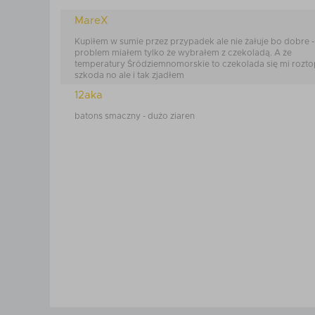
MareX
Kupiłem w sumie przez przypadek ale nie żałuje bo dobre -
problem miałem tylko że wybrałem z czekoladą. A że
temperatury Śródziemnomorskie to czekolada się mi roztop
szkoda no ale i tak zjadłem
12aka
batons smaczny - dużo ziaren