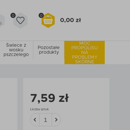
0
0
0,00 zł
MOC
Świece z
Pozostałe
PROPOLISU
wosku
produkty
NA
pszczelego
PROBLEMY
SKÓRNE
7,59 zł
Liczba sztuk