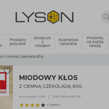
y
Słodycze
Prezenty
Produkty
Kosmetyki
z
na każdą
pszczele
naturalne
h
miodem
okazję
s z ciemną czekoladą 80g
MIODOWY KŁOS
Z CIEMNĄ CZEKOLADĄ 80G
Kod produktu: CU99
EAN: 5906660817215
( 2 opinie )