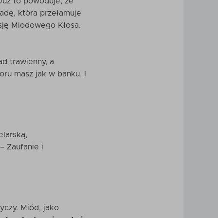
Już to powoduje, że
adę, która przełamuje
ersję Miodowego Kłosa.
d trawienny, a
oru masz jak w banku. I
elarską,
 Zaufanie i
czy. Miód, jako