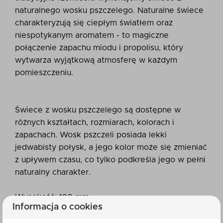
naturalnego wosku pszczelego. Naturalne świece
charakteryzują się ciepłym światłem oraz
niespotykanym aromatem - to magiczne
połączenie zapachu miodu i propolisu, który
wytwarza wyjątkową atmosferę w każdym
pomieszczeniu.
Świece z wosku pszczelego są dostępne w
różnych kształtach, rozmiarach, kolorach i
zapachach. Wosk pszczeli posiada lekki
jedwabisty połysk, a jego kolor może się zmieniać
z upływem czasu, co tylko podkreśla jego w pełni
naturalny charakter.
Wysokość: 190 mm
Informacja o cookies
Średnica: 170 mm
Waga: 210 g