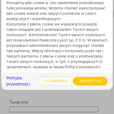
Stosujemy pliki cookie w celu zapewnienia prawidłowego
funkcjonowania serwisu. Możemy również wykorzystywać
pliki cookie własne oraz naszych partnerów w celach
analitycznych i marketingowych.
Korzystanie z plików cookie we wskazanych powyżej
celach związane jest z przetwarzaniem Twoich danych
SKŁADNIKI
osobowych. Administratorem Twoich danych osobowych
jest Gospodarstwo Pasieczne Łysoń Sp. Z O.O. W pewnych
przypadkach administratorami danych mogą być również
nasi partnerzy. Więcej informacji o korzystaniu przez nas i
naszych partnerów z plików cookie oraz o przetwarzaniu
Twoich danych osobowych, w tym o przysługujących Ci
uprawnieniach, uzyskasz w naszej Polityce prywatności.
Nikt do tej pory nie ocenił tego produktu.
Bądź pierwszy. Po zatwierdzeniu przez
Polityka
obsługę sklepu, będzie ona widoczna dla
USTAWIENIA
AKCEPTUJĘ
prywatności
innych klientów.
Twoje imię