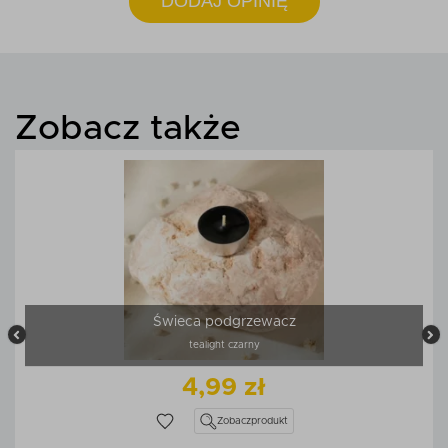
DODAJ OPINIĘ
Zobacz także
Świeca podgrzewacz
tealight czarny
4,99 zł
Zobacz
produkt