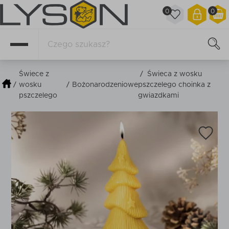
0
0
Świece z
/
Świeca z wosku
/
wosku
/
Bożonarodzeniowe
pszczelego choinka z
pszczelego
gwiazdkami