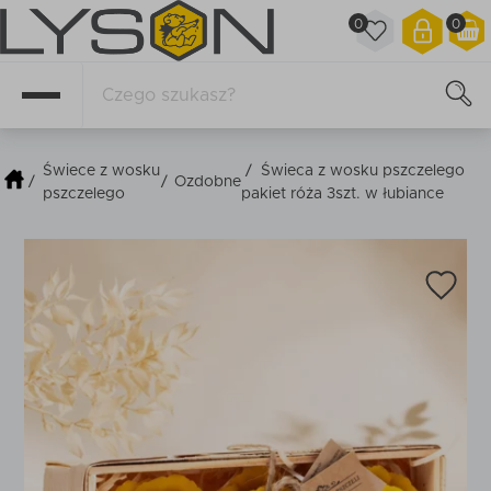
0
0
Świece z wosku
/
Świeca z wosku pszczelego
/
/
Ozdobne
pszczelego
pakiet róża 3szt. w łubiance