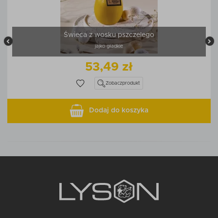
Świeca z wosku pszczelego
jajko gładkie
53,49 zł
Zobacz
produkt
Dodaj do koszyka