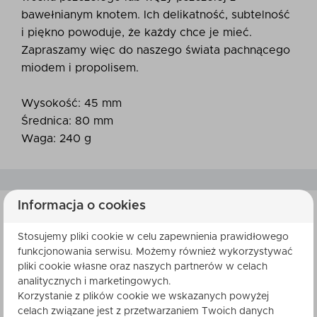
bawełnianym knotem. Ich delikatność, subtelność
i piękno powoduje, że każdy chce je mieć.
Zapraszamy więc do naszego świata pachnącego
miodem i propolisem.
Wysokość: 45 mm
Średnica: 80 mm
Waga: 240 g
Informacja o cookies
Stosujemy pliki cookie w celu zapewnienia prawidłowego
SKŁADNIKI
funkcjonowania serwisu. Możemy również wykorzystywać
pliki cookie własne oraz naszych partnerów w celach
analitycznych i marketingowych.
Korzystanie z plików cookie we wskazanych powyżej
celach związane jest z przetwarzaniem Twoich danych