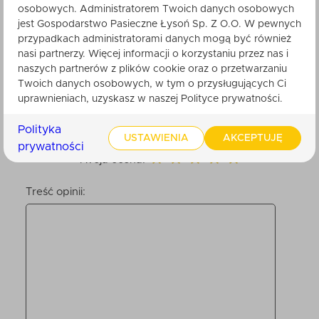
osobowych. Administratorem Twoich danych osobowych
Nikt do tej pory nie ocenił tego produktu.
jest Gospodarstwo Pasieczne Łysoń Sp. Z O.O. W pewnych
Bądź pierwszy. Po zatwierdzeniu przez
przypadkach administratorami danych mogą być również
obsługę sklepu, będzie ona widoczna dla
nasi partnerzy. Więcej informacji o korzystaniu przez nas i
innych klientów.
naszych partnerów z plików cookie oraz o przetwarzaniu
Twoich danych osobowych, w tym o przysługujących Ci
uprawnieniach, uzyskasz w naszej Polityce prywatności.
Twoje imię
Polityka
USTAWIENIA
AKCEPTUJĘ
prywatności
Twoja ocena:
Treść opinii: