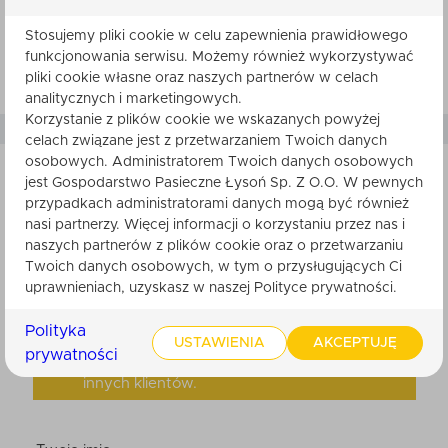
Średnica: 50 mm
Waga: 800 g
Stosujemy pliki cookie w celu zapewnienia prawidłowego
funkcjonowania serwisu. Możemy również wykorzystywać
pliki cookie własne oraz naszych partnerów w celach
analitycznych i marketingowych.
Korzystanie z plików cookie we wskazanych powyżej
celach związane jest z przetwarzaniem Twoich danych
osobowych. Administratorem Twoich danych osobowych
jest Gospodarstwo Pasieczne Łysoń Sp. Z O.O. W pewnych
przypadkach administratorami danych mogą być również
SKŁADNIKI
nasi partnerzy. Więcej informacji o korzystaniu przez nas i
naszych partnerów z plików cookie oraz o przetwarzaniu
Twoich danych osobowych, w tym o przysługujących Ci
uprawnieniach, uzyskasz w naszej Polityce prywatności.
Nikt do tej pory nie ocenił tego produktu.
Polityka
USTAWIENIA
AKCEPTUJĘ
Bądź pierwszy. Po zatwierdzeniu przez
prywatności
obsługę sklepu, będzie ona widoczna dla
innych klientów.