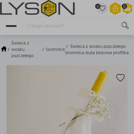
0
0
Świece z
/
Świeca z wosku pszczelego
/
wosku
/
Gromnice
Gromnica duża beżowa profitka
pszczelego