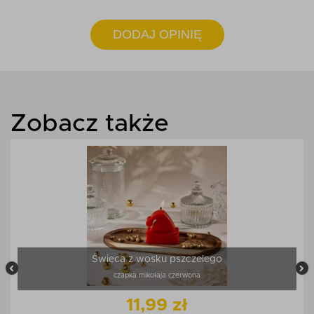
DODAJ OPINIĘ
Zobacz także
Świeca z wosku pszczelego
czapka mikołaja czerwona
11,99 zł