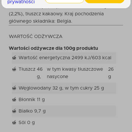
prywatności
PISTACJOWE (10,0%), miód wielokwiatowy
(2,2%), tłuszcz kakaowy. Kraj pochodzenia
głównego składnika: Belgia.
WARTOŚĆ ODŻYWCZA
Wartości odżywcze dla 100g produktu
Wartość energetyczna
2499 kJ/603 kcal
Tłuszcz
46
w tym kwasy tłuszczowe
26
g,
nasycone
g
Węglowodany
32 g,
w tym cukry
25 g
Błonnik
11 g
Białko
9,7 g
Sól
0 g