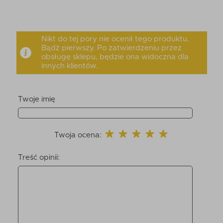
Nikt do tej pory nie ocenił tego produktu.
Bądź pierwszy. Po zatwierdzeniu przez
obsługę sklepu, będzie ona widoczna dla
innych klientów.
Twoje imię
Twoja ocena:
Treść opinii: