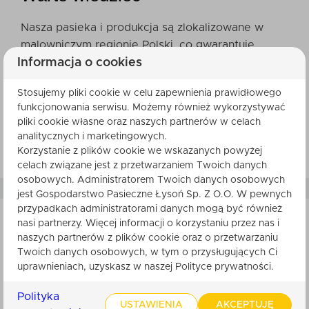
Nasza pasieka i produkcja są zlokalizowane w
malowniczym regionie Polski, co gwarantuje
Informacja o cookies
najwyższą jakość surowców. Kontrolujemy cały
proces produkcyjny, od pozyskiwania miodu,
Stosujemy pliki cookie w celu zapewnienia prawidłowego
przez produkcję czekolady, aż po pakowanie, aby
funkcjonowania serwisu. Możemy również wykorzystywać
zapewnić, że nasze produkty spełniają najwyższe
pliki cookie własne oraz naszych partnerów w celach
standardy jakości. Wszystkie nasze produkty są
analitycznych i marketingowych.
etyczne i nie są testowane na zwierzętach.
Korzystanie z plików cookie we wskazanych powyżej
celach związane jest z przetwarzaniem Twoich danych
osobowych. Administratorem Twoich danych osobowych
jest Gospodarstwo Pasieczne Łysoń Sp. Z O.O. W pewnych
przypadkach administratorami danych mogą być również
nasi partnerzy. Więcej informacji o korzystaniu przez nas i
naszych partnerów z plików cookie oraz o przetwarzaniu
SKŁADNIKI
Twoich danych osobowych, w tym o przysługujących Ci
uprawnieniach, uzyskasz w naszej Polityce prywatności.
czekolada ciemna: [miazga kakaowa (minimum
72%), cukier, tłuszcz kakaowy, emulgator: lecytyny
Polityka
USTAWIENIA
AKCEPTUJĘ
[SOJA], naturalny aromat waniliowy], ORZECHY