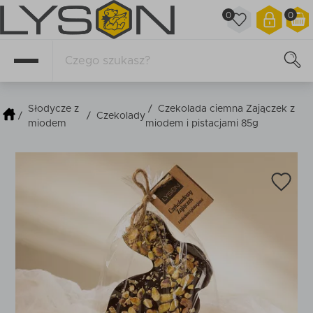
0
0
Słodycze z
/
Czekolada ciemna Zajączek z
/
/
Czekolady
miodem
miodem i pistacjami 85g