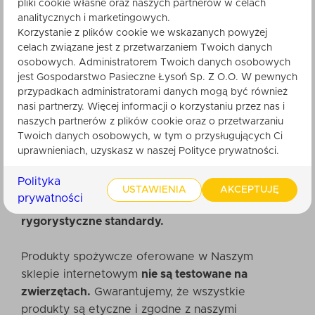
pliki cookie własne oraz naszych partnerów w celach
analitycznych i marketingowych.
Warto wiedzieć
Korzystanie z plików cookie we wskazanych powyżej
celach związane jest z przetwarzaniem Twoich danych
osobowych. Administratorem Twoich danych osobowych
Nasze produkty spożywcze powstają z najwyższej
jest Gospodarstwo Pasieczne Łysoń Sp. Z O.O. W pewnych
jakości miodu pozyskiwanego z rodzinnej pasieki,
przypadkach administratorami danych mogą być również
położonej w Beskidzie Małym, w Polsce.
nasi partnerzy. Więcej informacji o korzystaniu przez nas i
Każda faza produkcji, począwszy od pozyskiwania
naszych partnerów z plików cookie oraz o przetwarzaniu
miodu od pszczół, poprzez proces tworzenia
Twoich danych osobowych, w tym o przysługujących Ci
produktów spożywczych, aż po pakowanie, jest
uprawnieniach, uzyskasz w naszej Polityce prywatności.
przez Nas świadomie kontrolowana. To pozwala
Polityka
nam zapewnić, że
każdy produkt, który opuszcza
USTAWIENIA
AKCEPTUJĘ
prywatności
Naszą pasiekę, jest najwyższej jakości i spełnia
rygorystyczne standardy.
Produkty spożywcze oferowane w Naszym
sklepie internetowym
nie są testowane na
zwierzętach.
Gwarantujemy, że wszystkie
produkty są etyczne i zgodne z naszymi