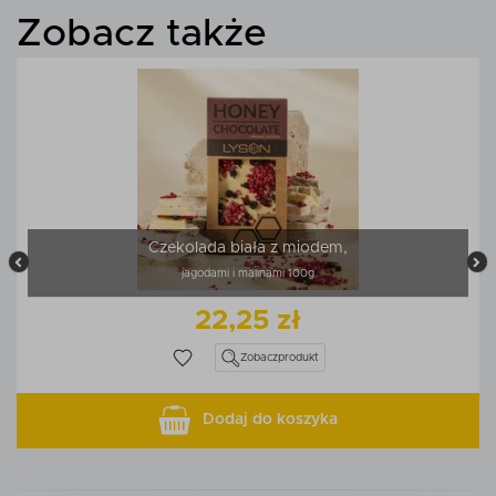
Zobacz także
Czekolada biała z miodem,
jagodami i malinami 100g
22,25 zł
Zobacz
produkt
Dodaj do koszyka