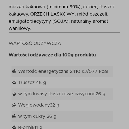
miazga kakaowa (minimum 69%), cukier, tłuszcz
kakaowy, ORZECH LASKOWY, miód pszczeli,
emulgator:lecytyny (SOJA), naturalny aromat
waniliowy.
WARTOŚĆ ODŻYWCZA
Wartości odżywcze dla 100g produktu
Wartość energetyczna
2410 kJ/577 kcal
Tłuszcz
45 g
w tym kwasy tłuszczowe nasycone
26 g
Węglowodany
32 g
w tym cukry
26 g
Błonnik
11 g