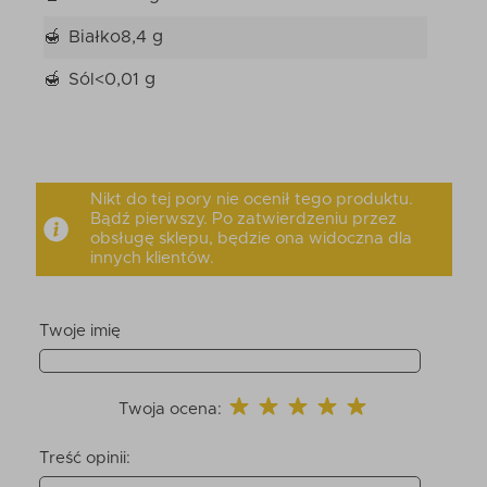
Białko
8,4 g
Sól
<0,01 g
Nikt do tej pory nie ocenił tego produktu.
Bądź pierwszy. Po zatwierdzeniu przez
obsługę sklepu, będzie ona widoczna dla
innych klientów.
Twoje imię
Twoja ocena:
Treść opinii: