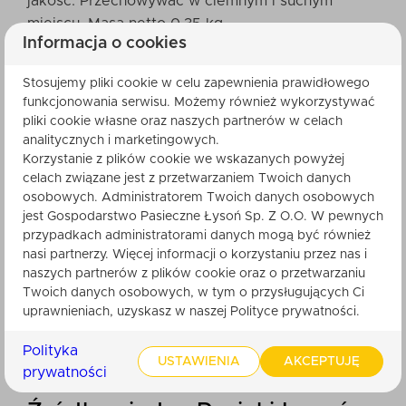
jakość. Przechowywać w ciemnym i suchym
miejscu. Masa netto 0,35 kg.
Informacja o cookies
Sposób przyrządzenia
Stosujemy pliki cookie w celu zapewnienia prawidłowego
funkcjonowania serwisu. Możemy również wykorzystywać
Orzechy nerkowca z miodem to doskonały
pliki cookie własne oraz naszych partnerów w celach
dodatek do pierników, ciast, deserów, owsianki
analitycznych i marketingowych.
oraz jako towarzysz kawy lub gorzkiej herbaty.
Korzystanie z plików cookie we wskazanych powyżej
celach związane jest z przetwarzaniem Twoich danych
Doskonale komponują się z jogurtem lub
osobowych. Administratorem Twoich danych osobowych
czekoladą, oferując wyjątkowe walory smakowe.
jest Gospodarstwo Pasieczne Łysoń Sp. Z O.O. W pewnych
przypadkach administratorami danych mogą być również
Informacje dla alergików
nasi partnerzy. Więcej informacji o korzystaniu przez nas i
naszych partnerów z plików cookie oraz o przetwarzaniu
Twoich danych osobowych, w tym o przysługujących Ci
Produkt zawiera orzechy, które mogą wywoływać
uprawnieniach, uzyskasz w naszej Polityce prywatności.
reakcje alergiczne. Osoby z alergią na orzechy lub
produkty pochodzenia pszczelego powinny
Polityka
USTAWIENIA
AKCEPTUJĘ
zachować ostrożność.
prywatności