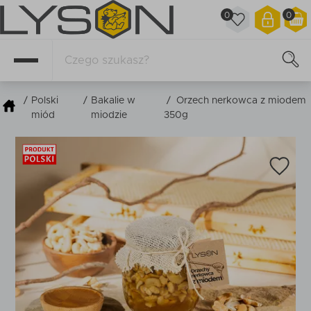
0
0
/
Polski
/
Bakalie w
/
Orzech nerkowca z miodem
miód
miodzie
350g