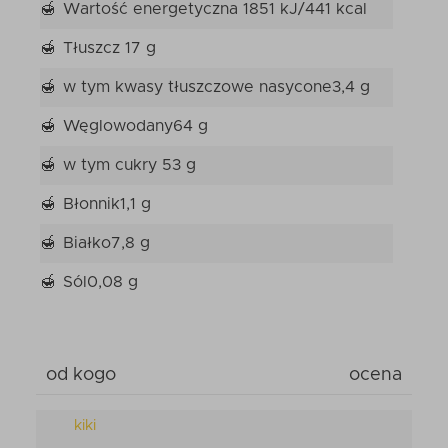
Wartość energetyczna
1851 kJ/441 kcal
Tłuszcz
17 g
w tym kwasy tłuszczowe nasycone
3,4 g
Węglowodany
64 g
w tym cukry
53 g
Błonnik
1,1 g
Białko
7,8 g
Sól
0,08 g
od kogo
ocena
kiki