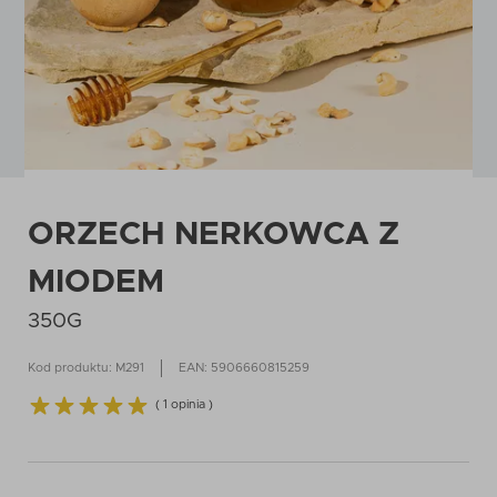
ORZECH NERKOWCA Z
MIODEM
350G
Kod produktu: M291
EAN: 5906660815259
( 1 opinia )