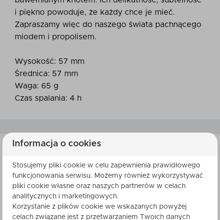
bawełnianym knotem. Ich delikatność, subtelność
i piękno powoduje, że każdy chce je mieć.
Zapraszamy więc do naszego świata pachnącego
miodem i propolisem.
Wysokość: 57 mm
Średnica: 57 mm
Waga: 65 g
Czas spalania: 4 h
Informacja o cookies
Stosujemy pliki cookie w celu zapewnienia prawidłowego
SKŁADNIKI
funkcjonowania serwisu. Możemy również wykorzystywać
pliki cookie własne oraz naszych partnerów w celach
analitycznych i marketingowych.
Korzystanie z plików cookie we wskazanych powyżej
celach związane jest z przetwarzaniem Twoich danych