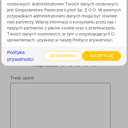
osobowych. Administratorem Twoich danych osobowych
Nikt do tej pory nie ocenił tego produktu.
jest Gospodarstwo Pasieczne Łysoń Sp. Z O.O. W pewnych
Bądź pierwszy. Po zatwierdzeniu przez
przypadkach administratorami danych mogą być również
obsługę sklepu, będzie ona widoczna dla
nasi partnerzy. Więcej informacji o korzystaniu przez nas i
innych klientów.
naszych partnerów z plików cookie oraz o przetwarzaniu
Twoich danych osobowych, w tym o przysługujących Ci
uprawnieniach, uzyskasz w naszej Polityce prywatności.
Twoje imię
Polityka
USTAWIENIA
AKCEPTUJĘ
prywatności
Twoja ocena:
Treść opinii: