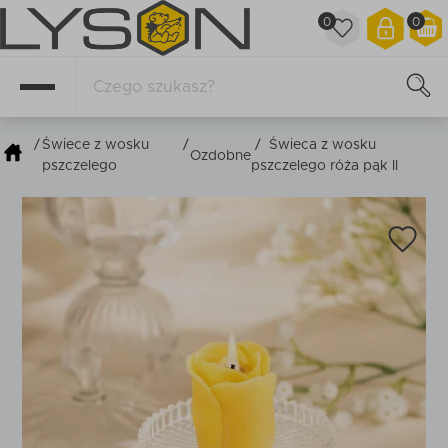
0
0
/
Świece z wosku
/
/
Świeca z wosku
Ozdobne
pszczelego
pszczelego róża pąk II