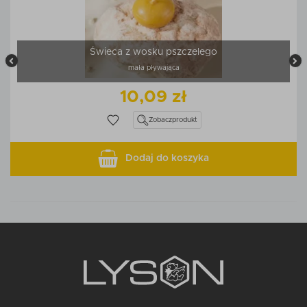
Świeca z wosku pszczelego
mała pływająca
10,09 zł
Zobacz
produkt
Dodaj do koszyka