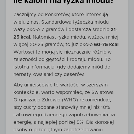
Ile kalorii ma łyżka miodu?
Zacznijmy od konkretów, które interesują
wielu z nas. Standardowa łyżeczka miodu
waży około 7 gramów i dostarcza średnio
21-
25 kcal
. Natomiast łyżka miodu, ważąca mniej
więcej 20-25 gramów, to już około
60-75 kcal
.
Wartości te mogą się nieznacznie różnić w
zależności od gęstości i rodzaju miodu. To
istotna informacja, gdy dodajemy miód do
herbaty, owsianki czy deserów.
Aby umiejscowić te wartości w szerszym
kontekście, warto wspomnieć, że Światowa
Organizacja Zdrowia (WHO) rekomenduje,
aby cukry dodane stanowiły mniej niż 10%
całkowitego dziennego zapotrzebowania na
energię, a najlepiej poniżej 5%. Dla dorosłej
osoby o przeciętnym zapotrzebowaniu