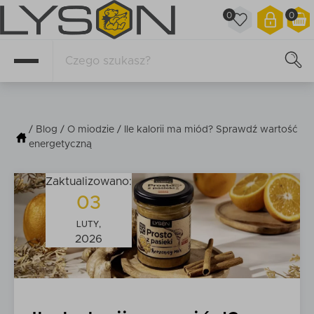
0
0
/
Blog
/
O miodzie
/ Ile kalorii ma miód? Sprawdź wartość
energetyczną
Zaktualizowano:
03
LUTY,
2026