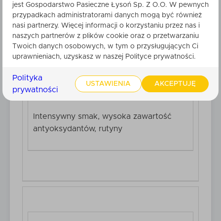
jest Gospodarstwo Pasieczne Łysoń Sp. Z O.O. W pewnych
przypadkach administratorami danych mogą być również
Fruktoza, glukoza
nasi partnerzy. Więcej informacji o korzystaniu przez nas i
naszych partnerów z plików cookie oraz o przetwarzaniu
Twoich danych osobowych, w tym o przysługujących Ci
uprawnieniach, uzyskasz w naszej Polityce prywatności.
Polityka
USTAWIENIA
AKCEPTUJĘ
prywatności
Intensywny smak, wysoka zawartość
antyoksydantów, rutyny