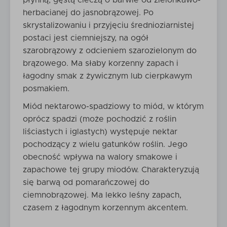
płynną, gęstą cieczą o barwie od zielonkawo-
herbacianej do jasnobrązowej. Po
skrystalizowaniu i przyjęciu średnioziarnistej
postaci jest ciemniejszy, na ogół
szarobrązowy z odcieniem szarozielonym do
brązowego. Ma słaby korzenny zapach i
łagodny smak z żywicznym lub cierpkawym
posmakiem.
Miód nektarowo-spadziowy to miód, w którym
oprócz spadzi (może pochodzić z roślin
liściastych i iglastych) występuje nektar
pochodzący z wielu gatunków roślin. Jego
obecność wpływa na walory smakowe i
zapachowe tej grupy miodów. Charakteryzują
się barwą od pomarańczowej do
ciemnobrązowej. Ma lekko leśny zapach,
czasem z łagodnym korzennym akcentem.