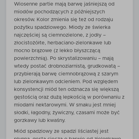
Wiosenne partie mają barwę jaśniejszą od
miodów pochodzących z późniejszych
okresów. Kolor zmienia się też od rodzaju
pożytku spadziowego. Miody ze świerka
najczęściej są ciemnozielone, z jodły –
złocistożółte, herbaciano-zielonkawe lub
mocno brązowe (z lekko błyszczącą
powierzchnią). Po skrystalizowaniu – mają
wtedy postać drobnoziarnistą, grudkowatą –
przybierają barwę ciemnobrązową z szarym
lub zielonkawym odcieniem. Pod względem
konsystencji miód ten odznacza się większą
gęstością oraz dużą lepkością w porównaniu z
miodami nektarowymi. W smaku jest mniej
słodki, łagodny, żywiczny, czasami może być
gorzkawy lub kwaśny.
Miód spadziowy ze spadzi liściastej jest