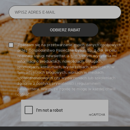
ODBIERZ RABAT
Zgadzam się na przetwarzanie moich danych osobowych
przez Gospodarstwo Pasieczne Łysoń Sp. z o.o. w celu
realizacji usługi newsletter, a tym samym wysyłania mi
informacji o produktach, nowościach, usługach,
promocjach, konkursach, wydarzeniach, kolekcjach, w
tym artykułach blogowych, wpisach w mediach
społecznościowych czy wydarzeniach lub szkoleniach
zgodnie z polityką prywatności i regulaminem
newslettera. Wiem, że zgodę tę mogę w każdej chwili
cofnąć.