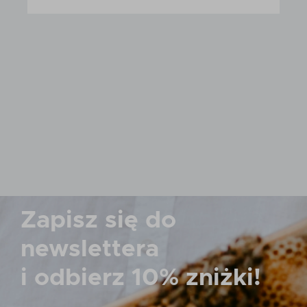
Zapisz się do
newslettera
i odbierz
10% zniżki!