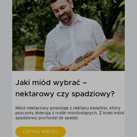
Propolis dla dzieci – jak
stosować, kiedy, na co
pomaga?
Czy propolis dla dziecka jest bezpieczny, kiedy warto
go stosować i jakie daje realne korzyści?
CZYTAJ WIĘCEJ