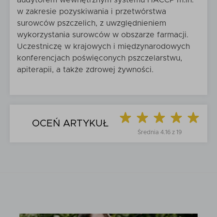
audytorem wewnętrznym systemu HACCP m.in.
w zakresie pozyskiwania i przetwórstwa
surowców pszczelich, z uwzględnieniem
wykorzystania surowców w obszarze farmacji.
Uczestniczę w krajowych i międzynarodowych
konferencjach poświęconych pszczelarstwu,
apiterapii, a także zdrowej żywności.
OCEŃ ARTYKUŁ
Średnia
4.16
z
19
5
Tak
Czy na pewno ocenić artykuł na
?
/
Nie