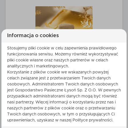
Informacja o cookies
Stosujemy pliki cookie w celu zapewnienia prawidłowego
Miód spadziowy
funkcjonowania serwisu. Możemy również wykorzystywać
pliki cookie własne oraz naszych partnerów w celach
Naturalny Polski Miód prosto z Pasieki
analitycznych i marketingowych.
28,69 zł
Korzystanie z plików cookie we wskazanych powyżej
celach związane jest z przetwarzaniem Twoich danych
osobowych. Administratorem Twoich danych osobowych
Zobacz
produkt
jest Gospodarstwo Pasieczne Łysoń Sp. Z O.O. W pewnych
przypadkach administratorami danych mogą być również
Dodaj do koszyka
nasi partnerzy. Więcej informacji o korzystaniu przez nas i
naszych partnerów z plików cookie oraz o przetwarzaniu
Twoich danych osobowych, w tym o przysługujących Ci
uprawnieniach, uzyskasz w naszej Polityce prywatności.