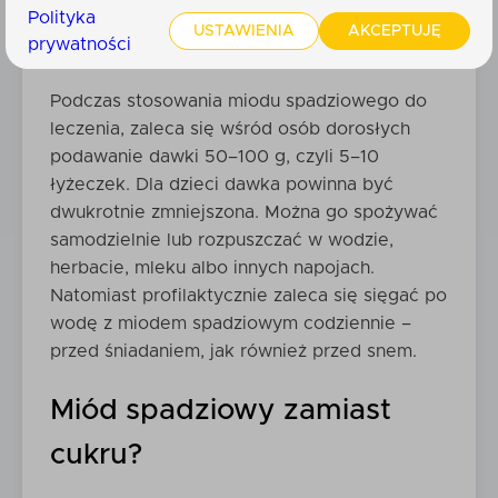
Zastosowanie miodu
Polityka
USTAWIENIA
AKCEPTUJĘ
spadziowego
prywatności
Podczas stosowania miodu spadziowego do
leczenia, zaleca się wśród osób dorosłych
podawanie dawki 50–100 g, czyli 5–10
łyżeczek. Dla dzieci dawka powinna być
dwukrotnie zmniejszona. Można go spożywać
samodzielnie lub rozpuszczać w wodzie,
herbacie, mleku albo innych napojach.
Natomiast profilaktycznie zaleca się sięgać po
wodę z miodem spadziowym codziennie –
przed śniadaniem, jak również przed snem.
Miód spadziowy zamiast
cukru?