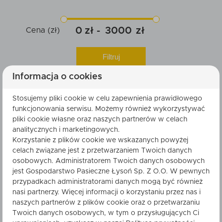
Kosmetyki naturalne
85
0
3000
Cena (zł)
Prezenty na każdą okazję
149
Prezenty do 50 zł
12
Filtruj
Prezenty do 100 zł
48
Przepraszamy, nie znaleziono żadnych produktów
Informacja o cookies
Prezenty do 150 zł
23
odpowiadających wybranym kryteriom wyszukiwania.
Gotowe zestawy prezentowe
Stosujemy pliki cookie w celu zapewnienia prawidłowego
92
funkcjonowania serwisu. Możemy również wykorzystywać
Podziękowania i prezenty dla gości
21
pliki cookie własne oraz naszych partnerów w celach
analitycznych i marketingowych.
Zestawy Honey Therapy
22
Korzystanie z plików cookie we wskazanych powyżej
Prezenty na chrzciny
celach związane jest z przetwarzaniem Twoich danych
2
osobowych. Administratorem Twoich danych osobowych
Prezenty na urodziny
48
jest Gospodarstwo Pasieczne Łysoń Sp. Z O.O. W pewnych
przypadkach administratorami danych mogą być również
Prezenty dla nauczyciela
53
nasi partnerzy. Więcej informacji o korzystaniu przez nas i
Prezenty dla firm
2
naszych partnerów z plików cookie oraz o przetwarzaniu
Twoich danych osobowych, w tym o przysługujących Ci
Prezenty na Święta Bożego Narodzenia
61