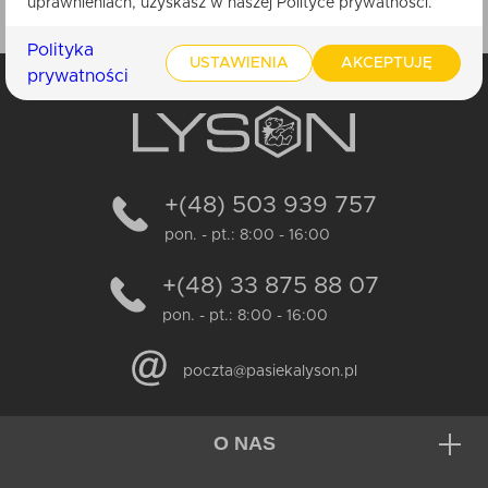
uprawnieniach, uzyskasz w naszej Polityce prywatności.
Prezenty dla mamy
74
Polityka
Prezenty na Wielkanoc
USTAWIENIA
AKCEPTUJĘ
6
prywatności
Wyjątkowe prezenty dla wyjątkowej kobiety
75
Prezenty dla taty
48
Prezenty na Dzień Babci
53
+(48) 503 939 757
Prezenty na Dzień Dziadka
34
pon. - pt.: 8:00 - 16:00
Prezenty na Walentynki
32
+(48) 33 875 88 07
Prezentowe inspiracje dla Niego
46
pon. - pt.: 8:00 - 16:00
Kreatywne pudełko
1
Prezenty na Pierwszą Komunię Świętą
8
poczta@pasiekalyson.pl
Opakowania na prezent
12
Świece z wosku pszczelego
326
O NAS
Pozostałe produkty
48