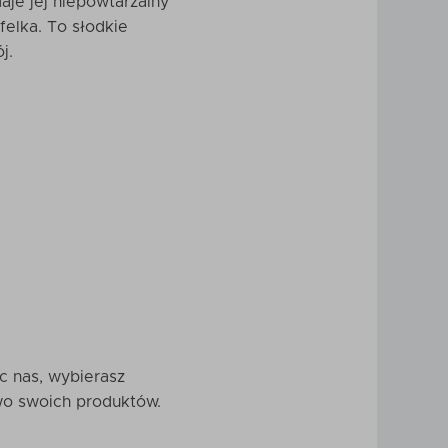
aje jej niepowtarzalny
elka. To słodkie
j.
c nas, wybierasz
wo swoich produktów.