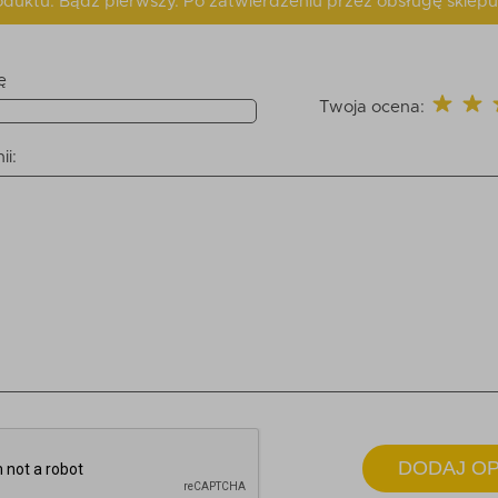
produktu. Bądź pierwszy. Po zatwierdzeniu przez obsługę sklepu
ę
Twoja ocena:
ii:
DODAJ OP