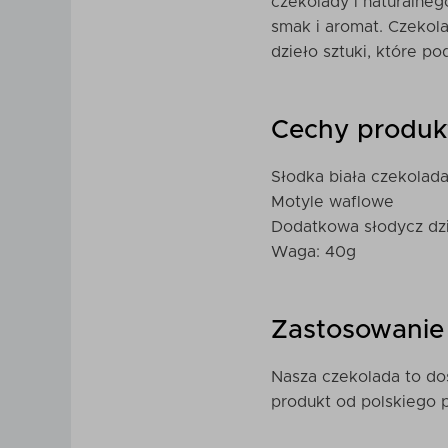
czekolady i naturalneg
smak i aromat. Czekol
dzieło sztuki, które p
Cechy produk
Słodka biała czekolad
Motyle waflowe
Dodatkowa słodycz dzi
Waga: 40g
Zastosowanie 
Nasza czekolada to do
produkt od polskiego 