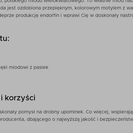
o, polskiego miodu wielokwiatowego. To właśnie miód nad
ada jest ozdobiona przepięknym, kolorowym motylem z waf
odeprze produkcję endorfin i wprawi Cię w doskonały nastró
tu:
a
ęki miodowi z pasiek
i korzyści
skonały pomysł na drobny upominek. Co więcej, wspierają
producenta, dbającego o najwyższą jakość i bezpieczeńst