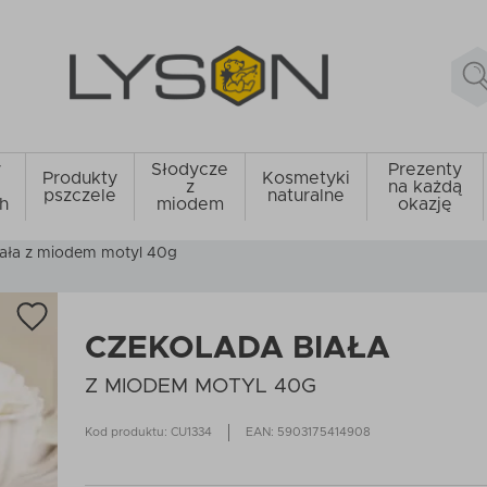
y
Słodycze
Prezenty
Produkty
Kosmetyki
z
na każdą
pszczele
naturalne
h
miodem
okazję
iała z miodem motyl 40g
CZEKOLADA BIAŁA
Z MIODEM MOTYL 40G
Kod produktu: CU1334
EAN: 5903175414908