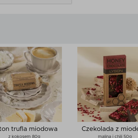
ton trufla miodowa
Czekolada z miod
z kokosem 80g
maliną i chili 50g