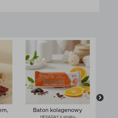
em,
Baton kolagenowy
P
HEXADAY o smaku