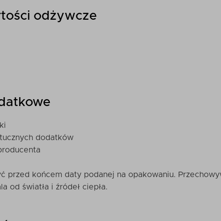
artości odżywcze
odatkowe
ki
ztucznych dodatków
producenta
żyć przed końcem daty podanej na opakowaniu. Przechow
a od światła i źródeł ciepła.