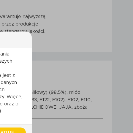
gwarantuje najwyższą
 przez produkcję
e standardy jakości.
ania
szych
 jest z
 danych
ch
lny aromat waniliowy) (98,5%), miód
zy. Więcej
151, E110, E133, E122, E102). E102, E110,
e oraz o
Y, ORZESZKI ARACHIDOWE, JAJA, zboża
i
PTUJĘ