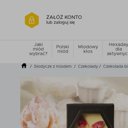
ZAŁÓŻ KONTO
lub zaloguj się
Jaki
Hexada
Polski
Miodowy
miód
dla
miód
kłos
wybrać?
aktywnyc
/
Słodycze z miodem
/
Czekolady
/
Czekolada b