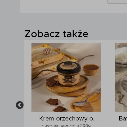
Zobacz także
s
Krem orzechowy o
Ba
z pyłkiem pszczelim 200g