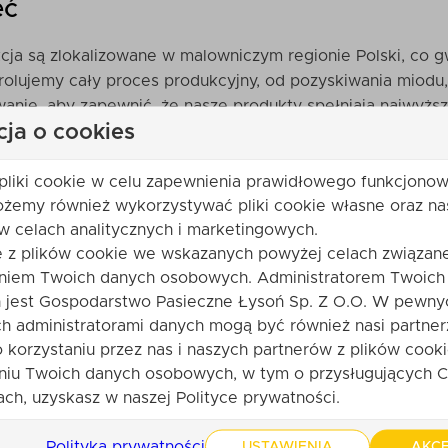
eć
cja są zlokalizowane w malowniczym regionie Polski, co 
rolujemy cały proces produkcyjny, od pozyskiwania miodu,
anie, aby zapewnić, że nasze produkty spełniają najwyższ
cja o cookies
ty są etyczne i nie są testowane na zwierzętach.
pliki cookie w celu zapewnienia prawidłowego funkcjonow
ożemy również wykorzystywać pliki cookie własne oraz na
w celach analitycznych i marketingowych.
e z plików cookie we wskazanych powyżej celach związane
niem Twoich danych osobowych. Administratorem Twoich
jest Gospodarstwo Pasieczne Łysoń Sp. Z O.O. W pewny
LEKO pełne w proszku, emulgator: lecytyny (SOJA), natura
h administratorami danych mogą być również nasi partner
fel (skrobia ziemniaczana, olej roślinny, woda), barwniki: E
o korzystaniu przez nas i naszych partnerów z plików cooki
ość i skupienie uwagi u dzieci. Może zawierać: ORZECH
niu Twoich danych osobowych, w tym o przysługujących C
ia głównego składnika: Belgia.
ch, uzyskasz w naszej Polityce prywatności.
Polityka prywatności
USTAWIENIA
AKCE