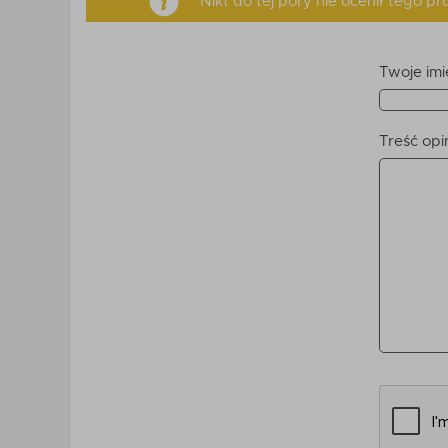
Nikt do tej pory nie ocenił tego 
Twoje imi
Treść opin