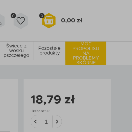
0
0
0,00 zł
MOC
Świece z
Pozostałe
PROPOLISU
wosku
produkty
NA
pszczelego
PROBLEMY
SKÓRNE
18,79 zł
Liczba sztuk