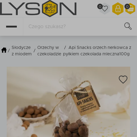
0
0
Słodycze
Orzechy w
/
Api Snacks orzech nerkowca z
/
/
z miodem
czekoladzie
pyłkiem czekolada mleczna100g