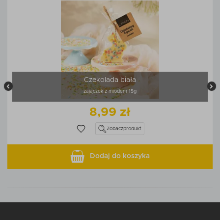
Czekolada biała
zajączek z miodem 15g
8,99 zł
Zobacz
produkt
Dodaj do koszyka