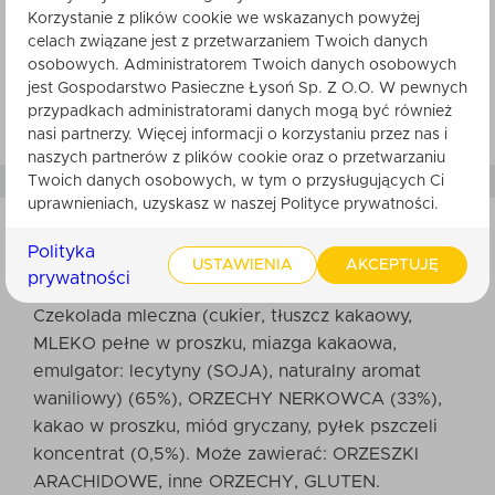
Korzystanie z plików cookie we wskazanych powyżej
Api Snacks Orzechy nerkowca w czekoladzie z
celach związane jest z przetwarzaniem Twoich danych
pyłkiem to więcej niż przekąska – to chwila
osobowych. Administratorem Twoich danych osobowych
jest Gospodarstwo Pasieczne Łysoń Sp. Z O.O. W pewnych
przyjemności z nutą troski o siebie. Naturalna
przypadkach administratorami danych mogą być również
jakość, która smakuje i wspiera.
nasi partnerzy. Więcej informacji o korzystaniu przez nas i
naszych partnerów z plików cookie oraz o przetwarzaniu
Twoich danych osobowych, w tym o przysługujących Ci
uprawnieniach, uzyskasz w naszej Polityce prywatności.
Polityka
USTAWIENIA
AKCEPTUJĘ
SKŁADNIKI
prywatności
Czekolada mleczna (cukier, tłuszcz kakaowy,
MLEKO pełne w proszku, miazga kakaowa,
emulgator: lecytyny (SOJA), naturalny aromat
waniliowy) (65%), ORZECHY NERKOWCA (33%),
kakao w proszku, miód gryczany, pyłek pszczeli
koncentrat (0,5%). Może zawierać: ORZESZKI
ARACHIDOWE, inne ORZECHY, GLUTEN.