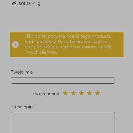
sól 0,14 g
Nikt do tej pory nie ocenił tego produktu.
Bądź pierwszy. Po zatwierdzeniu przez
obsługę sklepu, będzie ona widoczna dla
innych klientów.
Twoje imię
Twoja ocena:
Treść opinii: