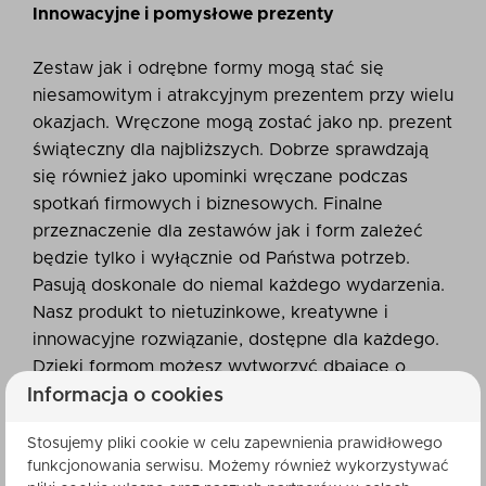
Innowacyjne i pomysłowe prezenty
Zestaw jak i odrębne formy mogą stać się
niesamowitym i atrakcyjnym prezentem przy wielu
okazjach. Wręczone mogą zostać jako np. prezent
świąteczny dla najbliższych. Dobrze sprawdzają
się również jako upominki wręczane podczas
spotkań firmowych i biznesowych. Finalne
przeznaczenie dla zestawów jak i form zależeć
będzie tylko i wyłącznie od Państwa potrzeb.
Pasują doskonale do niemal każdego wydarzenia.
Nasz produkt to nietuzinkowe, kreatywne i
innowacyjne rozwiązanie, dostępne dla każdego.
Dzięki formom możesz wytworzyć dbające o
Twoją skórę, stylowe i efektywne produkty w
Informacja o cookies
pełni zwracające uwagę i zapadające w pamięć.
Stosujemy pliki cookie w celu zapewnienia prawidłowego
Zachęcamy, aby zwrócić uwagę na komponenty
funkcjonowania serwisu. Możemy również wykorzystywać
uzupełniające nasze formy. Dzięki nim uzyskasz