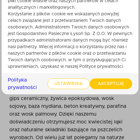
pliki cookie własne oraz naszych partnerów w celach
atrakcyjne możliwości kompozycyjne, poszerzając
analitycznych i marketingowych.
przygodę z pszczelimi produktami. Dodatki
Korzystanie z plików cookie we wskazanych powyżej
dostępne w naszej ofercie to m. in. różnego typu
celach związane jest z przetwarzaniem Twoich danych
osobowych. Administratorem Twoich danych osobowych
bazy glicerynowe, naturalny miód, wosk, kwietny
jest Gospodarstwo Pasieczne Łysoń Sp. Z O.O. W pewnych
susz oraz liczne barwniki. Formy wykonano z
przypadkach administratorami danych mogą być również
materiału Soft PCV.
nasi partnerzy. Więcej informacji o korzystaniu przez nas i
naszych partnerów z plików cookie oraz o przetwarzaniu
Dodatkowe przeznaczenie form
Twoich danych osobowych, w tym o przysługujących Ci
uprawnieniach, uzyskasz w naszej Polityce prywatności.
Prezentowane formy doskonale sprawdzają się
Polityka
również w przypadku wykonania elementów
USTAWIENIA
AKCEPTUJĘ
prywatności
dekoracyjnych z innych materiałów takich jak:
gips ceramiczny, żywica epoksydowa, wosk
sojowy, baza mydlana, beton kreatywny, parafina
oraz wosk palmowy. Dzięki naszemu
doświadczeniu otrzymujesz moc kwiecistej łąki
oraz naturalne składniki bazujące na pszczelich
wyrobach. Od wielu już lat polegamy na naturze