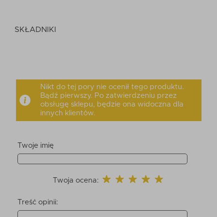
SKŁADNIKI
Nikt do tej pory nie ocenił tego produktu.
Bądź pierwszy. Po zatwierdzeniu przez
obsługę sklepu, będzie ona widoczna dla
innych klientów.
Twoje imię
Twoja ocena:
Treść opinii: