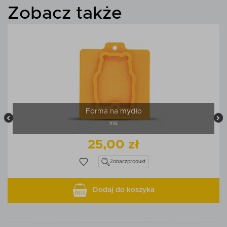
Zobacz także
Forma na mydło
miś
25,00 zł
Zobacz
produkt
Dodaj do koszyka