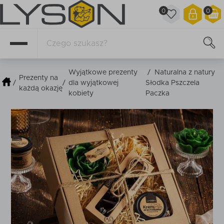
0
0
Wyjątkowe prezenty
/
Naturalna z natury
Prezenty na
/
/
dla wyjątkowej
Słodka Pszczela
każdą okazję
kobiety
Paczka