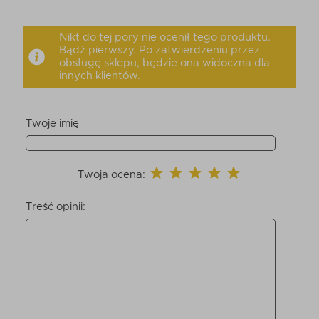
Nikt do tej pory nie ocenił tego produktu.
Bądź pierwszy. Po zatwierdzeniu przez
obsługę sklepu, będzie ona widoczna dla
innych klientów.
Twoje imię
Twoja ocena:
Treść opinii: