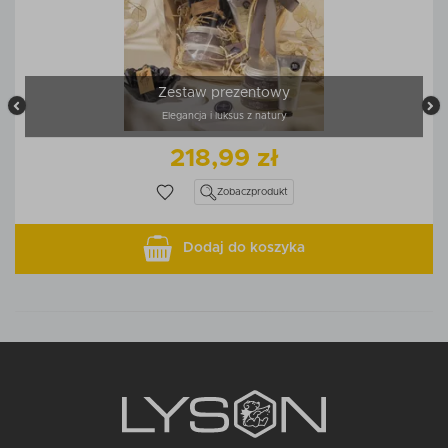
Zestaw prezentowy
Elegancja i luksus z natury
218,99 zł
Zobacz
produkt
Dodaj do koszyka