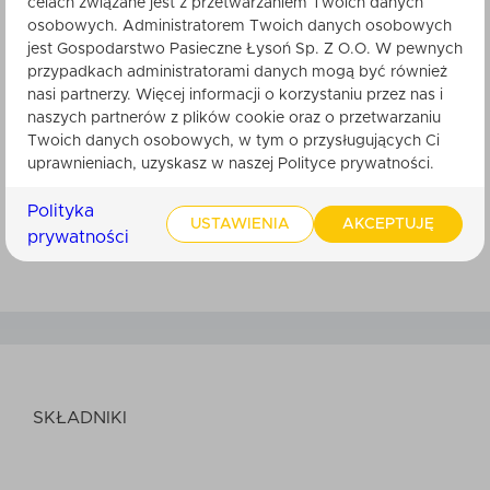
celach związane jest z przetwarzaniem Twoich danych
osobowych. Administratorem Twoich danych osobowych
Całość zapakowana jest w eleganckie pudełko,
jest Gospodarstwo Pasieczne Łysoń Sp. Z O.O. W pewnych
które świetnie nadaje się na prezent – dla bliskich
przypadkach administratorami danych mogą być również
lub jako słodki upominek dla siebie.
nasi partnerzy. Więcej informacji o korzystaniu przez nas i
naszych partnerów z plików cookie oraz o przetwarzaniu
"Słodka Pszczela Paczka" to małe słoiczki pełne
Twoich danych osobowych, w tym o przysługujących Ci
uprawnieniach, uzyskasz w naszej Polityce prywatności.
przyjemności, pachnąca świeca i krem, który
przeniesie Cię do słodkiej krainy pszczelej magii.
Polityka
Zamów i spraw, by każdy dzień smakował trochę
USTAWIENIA
AKCEPTUJĘ
prywatności
jak miodowa przygoda!
SKŁADNIKI