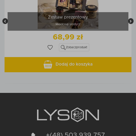
Zestaw prezentowy
Miodowa słodycz
68,99 zł
Zobacz
produkt
Dodaj do koszyka
+(48) 503 939 757