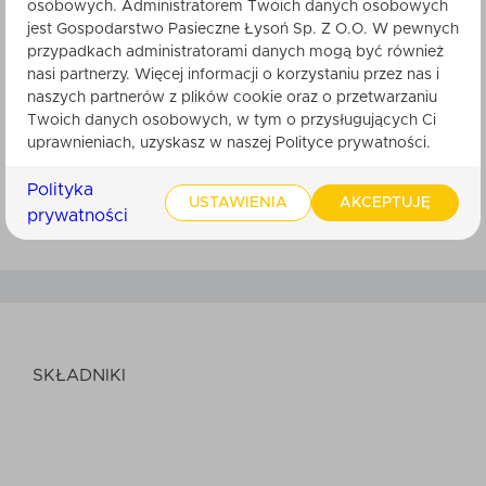
osobowych. Administratorem Twoich danych osobowych
jest Gospodarstwo Pasieczne Łysoń Sp. Z O.O. W pewnych
Słodki Upominek Natury to prezent, który nie jest
przypadkach administratorami danych mogą być również
nasi partnerzy. Więcej informacji o korzystaniu przez nas i
przypadkowy. Jest pełen troski, jakości i prostoty
naszych partnerów z plików cookie oraz o przetwarzaniu
– takiej, którą docenia się najbardziej.
Twoich danych osobowych, w tym o przysługujących Ci
Zamów, zapakuj serce w pudełko i
uprawnieniach, uzyskasz w naszej Polityce prywatności.
podaruj naturalną przyjemność –
Polityka
komuś bliskiemu lub sobie.
USTAWIENIA
AKCEPTUJĘ
prywatności
SKŁADNIKI