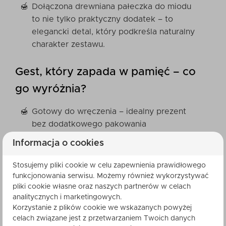
Dołączona drewniana pałeczka do miodu
to nie tylko praktyczny dodatek – to
elegancki detal, który podkreśla naturalny
charakter zestawu.
Gest, który zapada w pamięć – co
go wyróżnia?
Gotowy do wręczenia – idealny prezent
bez dodatkowego pakowania
Różnorodność smaków – coś dla każdego
Informacja o cookies
miłośnika miodu
Naturalne pochodzenie – bez
Stosujemy pliki cookie w celu zapewnienia prawidłowego
konserwantów i sztucznych dodatków
funkcjonowania serwisu. Możemy również wykorzystywać
pliki cookie własne oraz naszych partnerów w celach
Eleganckie, estetyczne pudełko z kokardą
analitycznych i marketingowych.
Świetny wybór na święta, urodziny,
Korzystanie z plików cookie we wskazanych powyżej
podziękowania lub upominek firmowy
celach związane jest z przetwarzaniem Twoich danych
Podaruj smak, który mówi „zależy mi”