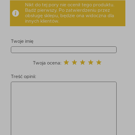
Nikt do tej pory nie ocenił tego produktu.
Bądź pierwszy. Po zatwierdzeniu przez
obsługę sklepu, będzie ona widoczna dla
innych klientów.
Twoje imię
Twoja ocena:
Treść opinii: