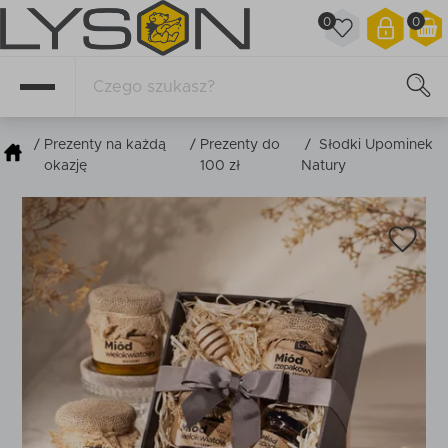
0
0
/
Prezenty na każdą
/
Prezenty do
/
Słodki Upominek
okazję
100 zł
Natury