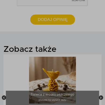
DODAJ OPINIĘ
Zobacz także
Świeca z wosku pszczelego
ptaszek na szyszce duży