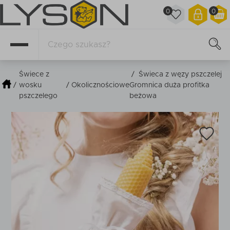
0
0
Świece z
/
Świeca z węzy pszczelej
/
wosku
/
Okolicznościowe
Gromnica duża profitka
pszczelego
beżowa