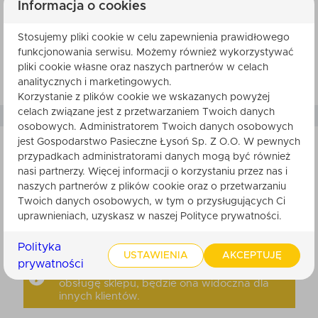
Informacja o cookies
Waga: 170 g
Stosujemy pliki cookie w celu zapewnienia prawidłowego
funkcjonowania serwisu. Możemy również wykorzystywać
pliki cookie własne oraz naszych partnerów w celach
analitycznych i marketingowych.
Korzystanie z plików cookie we wskazanych powyżej
celach związane jest z przetwarzaniem Twoich danych
osobowych. Administratorem Twoich danych osobowych
jest Gospodarstwo Pasieczne Łysoń Sp. Z O.O. W pewnych
przypadkach administratorami danych mogą być również
nasi partnerzy. Więcej informacji o korzystaniu przez nas i
SKŁADNIKI
naszych partnerów z plików cookie oraz o przetwarzaniu
Twoich danych osobowych, w tym o przysługujących Ci
uprawnieniach, uzyskasz w naszej Polityce prywatności.
Polityka
USTAWIENIA
AKCEPTUJĘ
Nikt do tej pory nie ocenił tego produktu.
prywatności
Bądź pierwszy. Po zatwierdzeniu przez
obsługę sklepu, będzie ona widoczna dla
innych klientów.