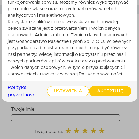
funkcjonowania serwisu. Możemy również wykorzystywać
pliki cookie własne oraz naszych partnerów w celach
analitycznych i marketingowych.
Korzystanie z plików cookie we wskazanych powyżej
celach związane jest z przetwarzaniem Twoich danych
SKŁADNIKI
osobowych. Administratorem Twoich danych osobowych
jest Gospodarstwo Pasieczne Łysoń Sp. Z O.O. W pewnych
przypadkach administratorami danych mogą być również
nasi partnerzy. Więcej informacji o korzystaniu przez nas i
naszych partnerów z plików cookie oraz o przetwarzaniu
Twoich danych osobowych, w tym o przysługujących Ci
Nikt do tej pory nie ocenił tego produktu.
uprawnieniach, uzyskasz w naszej Polityce prywatności.
Bądź pierwszy. Po zatwierdzeniu przez
obsługę sklepu, będzie ona widoczna dla
Polityka
innych klientów.
USTAWIENIA
AKCEPTUJĘ
prywatności
Twoje imię
Twoja ocena: