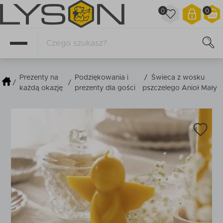
0
0
Prezenty na
Podziękowania i
/
Świeca z wosku
/
/
każdą okazję
prezenty dla gości
pszczelego Anioł Mały