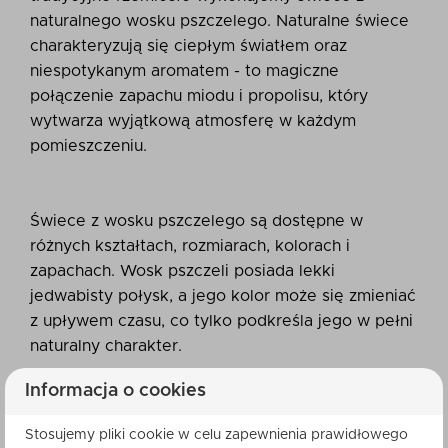
naturalnego wosku pszczelego. Naturalne świece
charakteryzują się ciepłym światłem oraz
niespotykanym aromatem - to magiczne
połączenie zapachu miodu i propolisu, który
wytwarza wyjątkową atmosferę w każdym
pomieszczeniu.
Świece z wosku pszczelego są dostępne w
różnych kształtach, rozmiarach, kolorach i
zapachach. Wosk pszczeli posiada lekki
jedwabisty połysk, a jego kolor może się zmieniać
z upływem czasu, co tylko podkreśla jego w pełni
naturalny charakter.
Informacja o cookies
Waga: 95 g
Wysokość: 9,5 cm
Stosujemy pliki cookie w celu zapewnienia prawidłowego