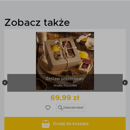
Zobacz także
Zestaw prezentowy
Słodka Pszczółka
69,99 zł
Zobacz
produkt
Dodaj do koszyka