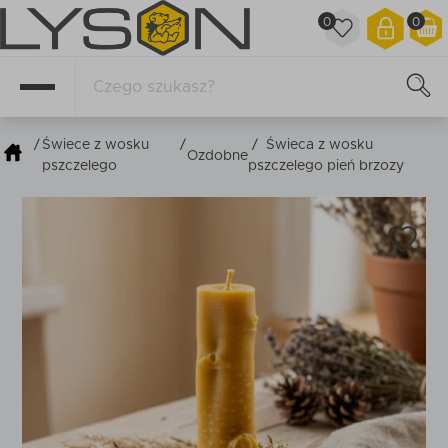
0
0
/
Świece z wosku
/
/
Świeca z wosku
Ozdobne
pszczelego
pszczelego pień brzozy