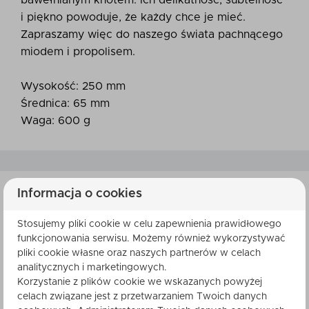
bawełnianym knotem. Ich delikatność, subtelność
i piękno powoduje, że każdy chce je mieć.
Zapraszamy więc do naszego świata pachnącego
miodem i propolisem.
Wysokość: 250 mm
Średnica: 65 mm
Waga: 600 g
Informacja o cookies
SKŁADNIKI
Stosujemy pliki cookie w celu zapewnienia prawidłowego
funkcjonowania serwisu. Możemy również wykorzystywać
pliki cookie własne oraz naszych partnerów w celach
analitycznych i marketingowych.
Korzystanie z plików cookie we wskazanych powyżej
celach związane jest z przetwarzaniem Twoich danych