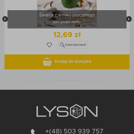
Świeca z wosku pszczelego
jajko gładkie zielone
12,69 zł
Zobacz
produkt
Dodaj do koszyka
+(48) 503 939 757