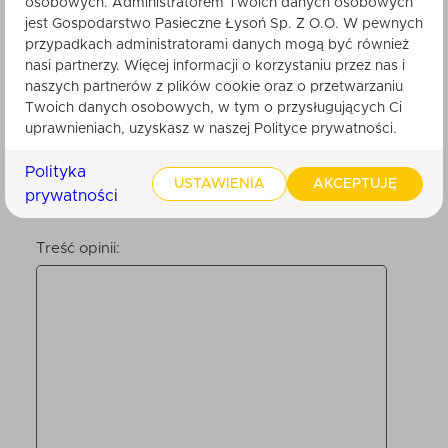
osobowych. Administratorem Twoich danych osobowych
Nikt do tej pory nie ocenił tego produktu.
jest Gospodarstwo Pasieczne Łysoń Sp. Z O.O. W pewnych
Bądź pierwszy. Po zatwierdzeniu przez
przypadkach administratorami danych mogą być również
obsługę sklepu, będzie ona widoczna dla
innych klientów.
nasi partnerzy. Więcej informacji o korzystaniu przez nas i
naszych partnerów z plików cookie oraz o przetwarzaniu
Twoich danych osobowych, w tym o przysługujących Ci
uprawnieniach, uzyskasz w naszej Polityce prywatności.
Twoje imię
Polityka
USTAWIENIA
AKCEPTUJĘ
prywatności
Twoja ocena:
Treść opinii: