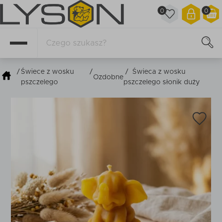
0
0
/
Świece z wosku
/
/
Świeca z wosku
Ozdobne
pszczelego
pszczelego słonik duży