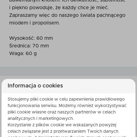
bawełnianym knotem. Ich delikatność, subtelność
i piękno powoduje, że każdy chce je mieć.
Zapraszamy więc do naszego świata pachnącego
miodem i propolisem.
Wysokość: 60 mm
Średnica: 70 mm
Waga: 60 g
Informacja o cookies
SKŁADNIKI
Stosujemy pliki cookie w celu zapewnienia prawidłowego
funkcjonowania serwisu. Możemy również wykorzystywać
pliki cookie własne oraz naszych partnerów w celach
analitycznych i marketingowych.
Korzystanie z plików cookie we wskazanych powyżej
celach związane jest z przetwarzaniem Twoich danych