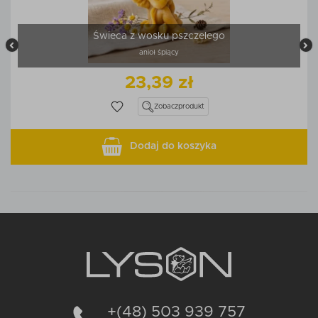
Świeca z wosku pszczelego
anioł śpiący
23,39 zł
Zobacz
produkt
Dodaj do koszyka
+(48) 503 939 757