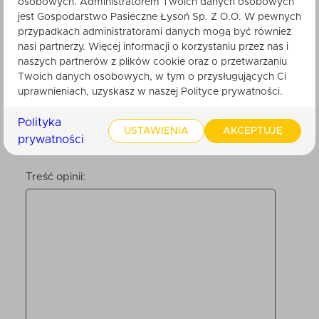
osobowych. Administratorem Twoich danych osobowych
Nikt do tej pory nie ocenił tego produktu.
jest Gospodarstwo Pasieczne Łysoń Sp. Z O.O. W pewnych
Bądź pierwszy. Po zatwierdzeniu przez
przypadkach administratorami danych mogą być również
obsługę sklepu, będzie ona widoczna dla
innych klientów.
nasi partnerzy. Więcej informacji o korzystaniu przez nas i
naszych partnerów z plików cookie oraz o przetwarzaniu
Twoich danych osobowych, w tym o przysługujących Ci
uprawnieniach, uzyskasz w naszej Polityce prywatności.
Twoje imię
Polityka
USTAWIENIA
AKCEPTUJĘ
prywatności
Twoja ocena:
Treść opinii: