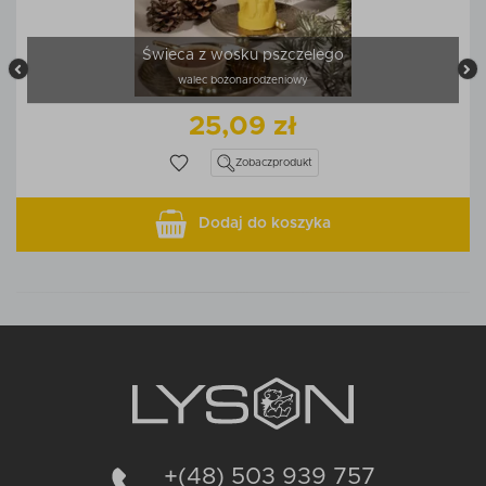
Świeca z wosku pszczelego
walec bożonarodzeniowy
25,09 zł
Zobacz
produkt
Dodaj do koszyka
+(48) 503 939 757