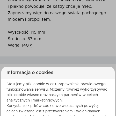
bawełnianym knotem. Ich delikatność, subtelność
i piękno powoduje, że każdy chce je mieć.
Zapraszamy więc do naszego świata pachnącego
miodem i propolisem.
Wysokość: 115 mm
Średnica: 67 mm
Waga: 140 g
Informacja o cookies
SKŁADNIKI
Stosujemy pliki cookie w celu zapewnienia prawidłowego
funkcjonowania serwisu. Możemy również wykorzystywać
pliki cookie własne oraz naszych partnerów w celach
analitycznych i marketingowych.
Korzystanie z plików cookie we wskazanych powyżej
celach związane jest z przetwarzaniem Twoich danych