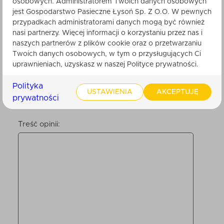
osobowych. Administratorem Twoich danych osobowych
Nikt do tej pory nie ocenił tego produktu.
jest Gospodarstwo Pasieczne Łysoń Sp. Z O.O. W pewnych
Bądź pierwszy. Po zatwierdzeniu przez
przypadkach administratorami danych mogą być również
obsługę sklepu, będzie ona widoczna dla
innych klientów.
nasi partnerzy. Więcej informacji o korzystaniu przez nas i
naszych partnerów z plików cookie oraz o przetwarzaniu
Twoich danych osobowych, w tym o przysługujących Ci
uprawnieniach, uzyskasz w naszej Polityce prywatności.
Twoje imię
Polityka
USTAWIENIA
AKCEPTUJĘ
prywatności
Twoja ocena:
Treść opinii: