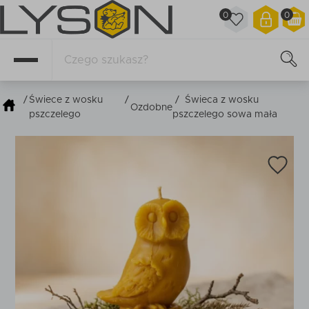
0
0
/
Świece z wosku
/
/
Świeca z wosku
Ozdobne
pszczelego
pszczelego sowa mała