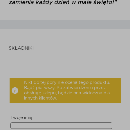
zamienia każdy dzień w małe święto!"
SKŁADNIKI
Nikt do tej pory nie ocenił tego produktu.
Bądź pierwszy. Po zatwierdzeniu przez
obsługę sklepu, będzie ona widoczna dla
innych klientów.
Twoje imię