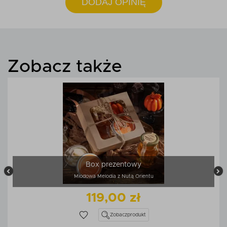
DODAJ OPINIĘ
Zobacz także
Box prezentowy
Miodowa Melodia z Nutą Orientu
119,00 zł
Zobacz
produkt