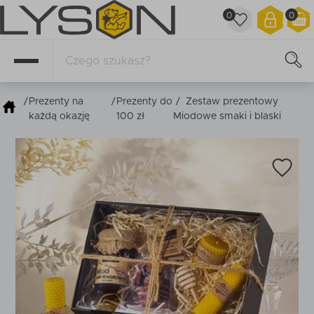
0
0
/
Prezenty na
/
Prezenty do
/
Zestaw prezentowy
każdą okazję
100 zł
Miodowe smaki i blaski