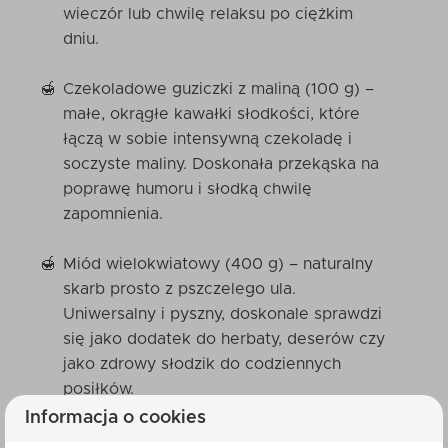
wieczór lub chwilę relaksu po ciężkim
dniu.
Czekoladowe guziczki z maliną (100 g) –
małe, okrągłe kawałki słodkości, które
łączą w sobie intensywną czekoladę i
soczyste maliny. Doskonała przekąska na
poprawę humoru i słodką chwilę
zapomnienia.
Miód wielokwiatowy (400 g) – naturalny
skarb prosto z pszczelego ula.
Uniwersalny i pyszny, doskonale sprawdzi
się jako dodatek do herbaty, deserów czy
jako zdrowy słodzik do codziennych
posiłków.
Informacja o cookies
Mini nabierak do miodu – mały, ale