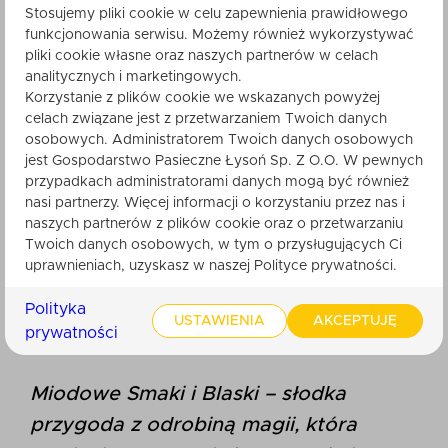
Stosujemy pliki cookie w celu zapewnienia prawidłowego
praktyczny dodatek, który pomoże Ci
funkcjonowania serwisu. Możemy również wykorzystywać
elegancko i bez bałaganu nabrać każdą
pliki cookie własne oraz naszych partnerów w celach
kroplę miodu.
analitycznych i marketingowych.
Korzystanie z plików cookie we wskazanych powyżej
Czarna tacka (278x178x88 cm) –
celach związane jest z przetwarzaniem Twoich danych
osobowych. Administratorem Twoich danych osobowych
eleganckie opakowanie, które nadaje
jest Gospodarstwo Pasieczne Łysoń Sp. Z O.O. W pewnych
całości nowoczesnego charakteru i
przypadkach administratorami danych mogą być również
sprawia, że zestaw jest gotowy na
nasi partnerzy. Więcej informacji o korzystaniu przez nas i
prezent.
naszych partnerów z plików cookie oraz o przetwarzaniu
Twoich danych osobowych, w tym o przysługujących Ci
To idealny wybór na chwilę odpoczynku i relaksu
uprawnieniach, uzyskasz w naszej Polityce prywatności.
w domowym zaciszu, pełen słodyczy i
Polityka
naturalnego ciepła. Doskonały na prezent lub jako
USTAWIENIA
AKCEPTUJĘ
prywatności
sposób na poprawienie sobie nastroju!
Miodowe Smaki i Blaski – słodka
przygoda z odrobiną magii, która