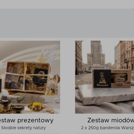
estaw prezentowy
Zestaw miodó
Słodkie sekrety natury
2 x 250g banderola Wars
Beskidy