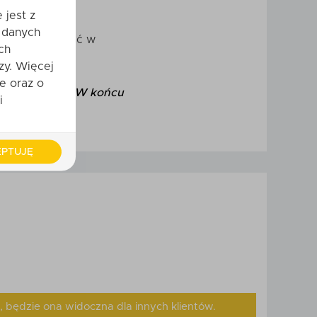
e ważny" bez
 jest z
 danych
ać się, zasiąść w
ch
okoju.
zy. Więcej
e oraz o
niezapomniane. W końcu
i
PTUJĘ
, będzie ona widoczna dla innych klientów.