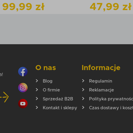
99,99 zł
47,99 zł
Zobacz
produkt
Zobacz
pr
Dodaj do koszyka
Dodaj do kos
O nas
Informacje
a!
Blog
Regulamin
O firmie
Reklamacje
Sprzedaż B2B
Polityka prywatnośc
Kontakt i sklepy
Czas dostawy i kosz