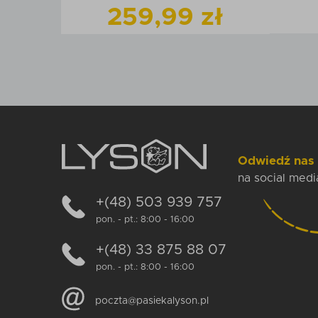
ł
259,99 zł
produkt
Zobacz
produkt
szyka
Dodaj do koszyka
Odwiedź nas
na social medi
+(48) 503 939 757
pon. - pt.: 8:00 - 16:00
+(48) 33 875 88 07
pon. - pt.: 8:00 - 16:00
poczta@pasiekalyson.pl