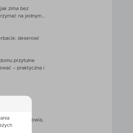
jak zima bez
trzymać na jednym...
erbacie, deserowi
 domu przytulne
lewać – praktyczna i
ania
ka smaku i zdrowia,
szych