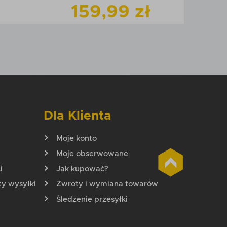
159,99 zł
odukt
Zobacz
produkt
zyka
Dodaj do koszyka
Dla Klienta
Moje konto
Moje obserwowane
i
Jak kupować?
ty wysyłki
Zwroty i wymiana towarów
Śledzenie przesyłki