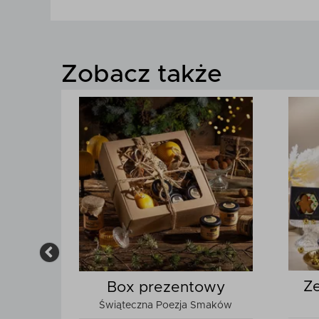
Zobacz także
kowy
Z
Box prezentowy
zm
Świąteczna Poezja Smaków