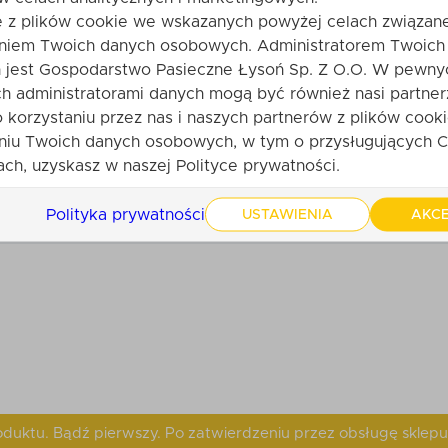
ięknie skomponowany zestaw, który mówi "jesteś dla mni
e z plików cookie we wskazanych powyżej celach związane
iego szukania idealnego upominku.
niem Twoich danych osobowych. Administratorem Twoich
Dzięki "Świątecznemu Miodowemu Rajowi" możesz zrelaksow
jest Gospodarstwo Pasieczne Łysoń Sp. Z O.O. W pewny
ię tym, co najlepsze w świętach – słodkościami i chwilą sp
h administratorami danych mogą być również nasi partner
o korzystaniu przez nas i naszych partnerów z plików cooki
skim odrobinę miodowej magii i spraw, by te święta były 
niu Twoich danych osobowych, w tym o przysługujących C
zcze nikomu nie zaszkodzi – zwłaszcza w święta!
ch, uzyskasz w naszej Polityce prywatności.
Polityka prywatności
USTAWIENIA
AKCE
produktu. Bądź pierwszy. Po zatwierdzeniu przez obsługę sklepu