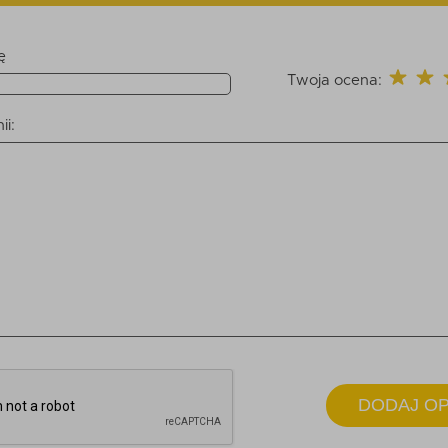
ę
Twoja ocena:
ii:
DODAJ OP