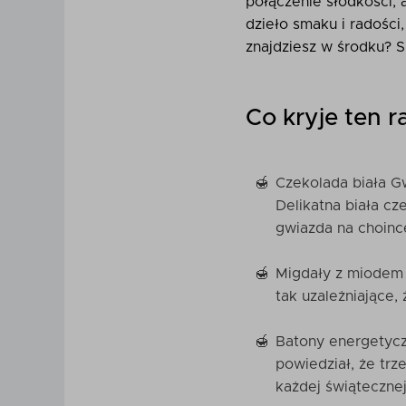
połączenie słodkości, 
dzieło smaku i radości
znajdziesz w środku? S
Co kryje ten 
Czekolada biała G
Delikatna biała cz
gwiazda na choinc
Migdały z miodem (
tak uzależniające,
Batony energetycz
powiedział, że tr
każdej świąteczne