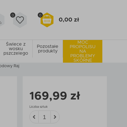
0
0
0,00 zł
MOC
Świece z
Pozostałe
PROPOLISU
wosku
produkty
NA
pszczelego
PROBLEMY
SKÓRNE
iodowy Raj
169,99 zł
Liczba sztuk