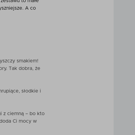
o zestawu to małe
yszniejsze. A co
łyszczy smakiem!
ory. Tak dobra, że
rupiące, słodkie i
.
i z ciemną – bo kto
a doda Ci mocy w