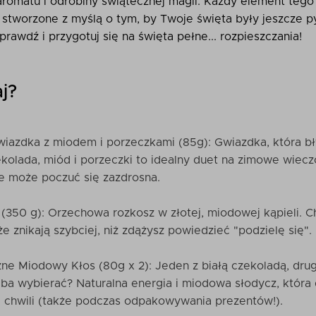
aromatu i odrobiny świątecznej magii. Każdy element teg
, stworzone z myślą o tym, by Twoje święta były jeszcze p
prawdź i przygotuj się na święta pełne... rozpieszczania!
raj?
wiazdka z miodem i porzeczkami (85g): Gwiazdka, która b
ekolada, miód i porzeczki to idealny duet na zimowe wiecz
e może poczuć się zazdrosna.
350 g): Orzechowa rozkosz w złotej, miodowej kąpieli. Ch
 że znikają szybciej, niż zdążysz powiedzieć "podzielę się"
ne Miodowy Kłos (80g x 2): Jeden z białą czekoladą, drug
zeba wybierać? Naturalna energia i miodowa słodycz, któr
j chwili (także podczas odpakowywania prezentów!).