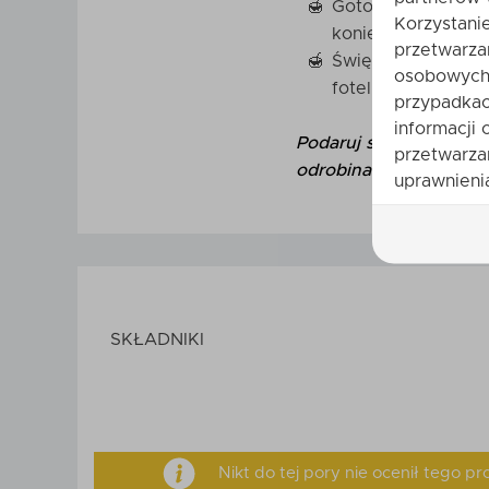
Gotowy prezent: P
Korzystani
konieczności dług
przetwarza
Święta na luzie: 
osobowych 
fotelu i cieszyć s
przypadkac
informacji 
Podaruj sobie lub bli
przetwarza
odrobina słodyczy jes
uprawnienia
SKŁADNIKI
Nikt do tej pory nie ocenił tego 