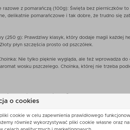
e razowe z pomarańczą (100g): Święta bez pierniczków to 
e, delikatnie pomarańczowe i tak dobre, że trudno się za
y (250 g): Prawdziwy klasyk, który dodaje magii każdej h
. Złoty płyn szczęścia prosto od pszczółek.
oinka: Nie tylko pięknie wygląda, ale też wprowadza do
y aromat wosku pszczelego. Choinka, której nie trzeba pod
ochasz ten zestaw?
cja o cookies
pliki cookie w celu zapewnienia prawidłowego funkcjonow
nie i świątecznie: Każdy produkt to starannie dobrana daw
ożemy również wykorzystywać pliki cookie własne oraz na
suje się w klimat świąt.
w celach analitycznych i marketingowych.