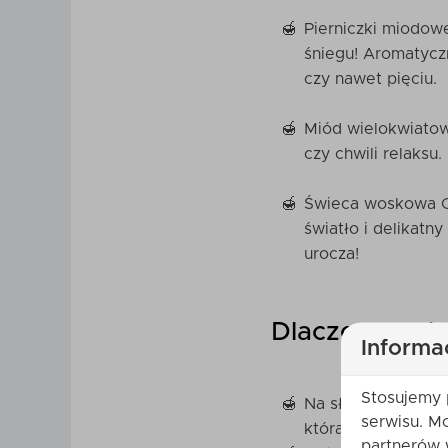
Pierniczki miodow
śniegu! Aromatyczn
czy nawet pięciu.
Miód wielokwiatow
czy chwili relaksu
Świeca woskowa Ch
światło i delikatn
urocza!
Dlaczego pok
Informa
Stosujemy 
Na słodko, natural
serwisu. M
która idealnie wpi
partnerów 