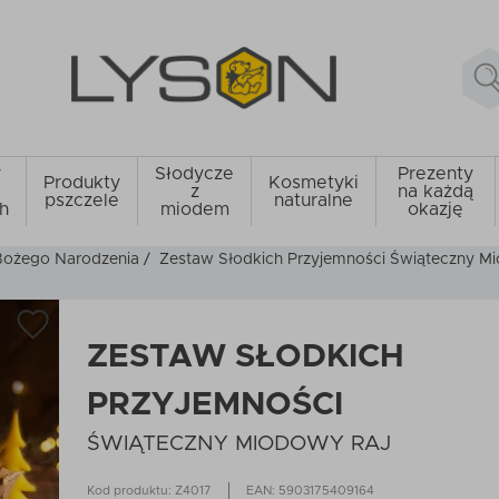
y
Słodycze
Prezenty
Produkty
Kosmetyki
z
na każdą
pszczele
naturalne
h
miodem
okazję
 Bożego Narodzenia
/
Zestaw Słodkich Przyjemności Świąteczny M
ZESTAW SŁODKICH
PRZYJEMNOŚCI
ŚWIĄTECZNY MIODOWY RAJ
Kod produktu: Z4017
EAN: 5903175409164