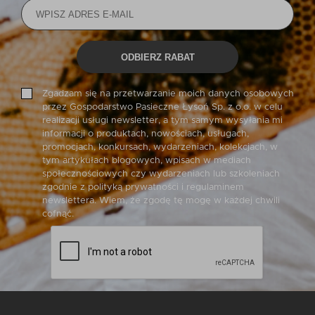
ODBIERZ RABAT
Zgadzam się na przetwarzanie moich danych osobowych
przez Gospodarstwo Pasieczne Łysoń Sp. z o.o. w celu
realizacji usługi newsletter, a tym samym wysyłania mi
informacji o produktach, nowościach, usługach,
promocjach, konkursach, wydarzeniach, kolekcjach, w
tym artykułach blogowych, wpisach w mediach
społecznościowych czy wydarzeniach lub szkoleniach
zgodnie z polityką prywatności i regulaminem
newslettera. Wiem, że zgodę tę mogę w każdej chwili
cofnąć.