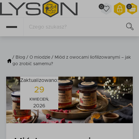
0
0
/
Blog
/
O miodzie
/ Miód z owocami liofilizowanymi – jak
go zrobić samemu?
Zaktualizowano:
29
KWIECIEŃ,
2026