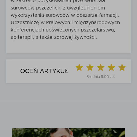
w zakresie pozyskiwania i przetwórstwa
surowców pszczelich, z uwzględnieniem
wykorzystania surowców w obszarze farmacji.
Uczestniczę w krajowych i międzynarodowych
konferencjach poświęconych pszczelarstwu,
apiterapii, a także zdrowej żywności.
OCEŃ ARTYKUŁ
Średnia
5.00
z
4
5
Tak
Czy na pewno ocenić artykuł na
?
/
Nie