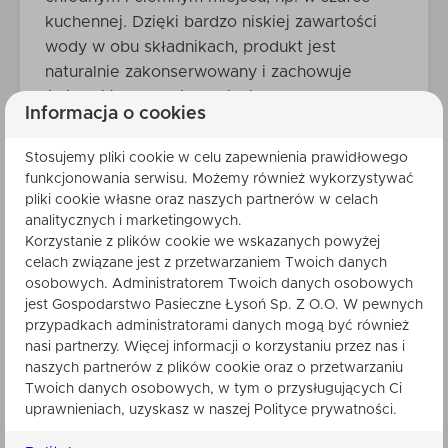
kuchennej. Dzięki bardzo niskiej zawartości
wody w obu składnikach, produkt jest
naturalnie zakonserwowany i zachowuje
świeżość przez wiele miesięcy.
Informacja o cookies
Taki miód to uniwersalny dodatek, który
wzbogaci smak wielu potraw. Z powodzeniem
Stosujemy pliki cookie w celu zapewnienia prawidłowego
funkcjonowania serwisu. Możemy również wykorzystywać
przygotujesz na jego bazie zdrowy napar,
pliki cookie własne oraz naszych partnerów w celach
jednak trzeba wiedzieć,
jak przygotować
analitycznych i marketingowych.
herbatę z miodem
, pamiętając, by nie zalewać
Korzystanie z plików cookie we wskazanych powyżej
go wrzątkiem. Z kolei w gorące dni warto
celach związane jest z przetwarzaniem Twoich danych
sprawdzić,
jak zrobić lemoniadę z miodem
,
osobowych. Administratorem Twoich danych osobowych
jest Gospodarstwo Pasieczne Łysoń Sp. Z O.O. W pewnych
która wyśmienicie sprawdza się jako
przypadkach administratorami danych mogą być również
chłodząca propozycja na
napoje na upały
.
nasi partnerzy. Więcej informacji o korzystaniu przez nas i
Taki miód to także wyśmienity sposób na to,
naszych partnerów z plików cookie oraz o przetwarzaniu
by urozmaicić klasyczne
powidła i musy
Twoich danych osobowych, w tym o przysługujących Ci
używane do naleśników oraz placuszków.
uprawnieniach, uzyskasz w naszej Polityce prywatności.
Świetnie komponuje się również z twarogiem