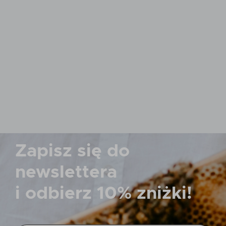
Zapisz się do
newslettera
i odbierz
10% zniżki!