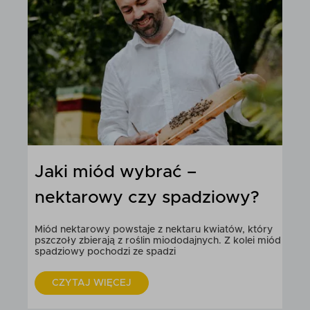
Propolis dla dzieci – jak
stosować, kiedy, na co
pomaga?
Czy propolis dla dziecka jest bezpieczny, kiedy warto
go stosować i jakie daje realne korzyści?
CZYTAJ WIĘCEJ