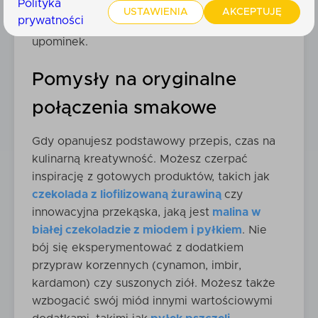
Polityka
czy jogurtem, a słoiczek własnoręcznie
USTAWIENIA
AKCEPTUJĘ
prywatności
zrobionego miodu to wspaniały i osobisty
upominek.
Pomysły na oryginalne
połączenia smakowe
Gdy opanujesz podstawowy przepis, czas na
kulinarną kreatywność. Możesz czerpać
inspirację z gotowych produktów, takich jak
czekolada z liofilizowaną żurawiną
czy
innowacyjna przekąska, jaką jest
malina w
białej czekoladzie z miodem i pyłkiem
. Nie
bój się eksperymentować z dodatkiem
przypraw korzennych (cynamon, imbir,
kardamon) czy suszonych ziół. Możesz także
wzbogacić swój miód innymi wartościowymi