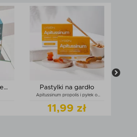
le
Pastylki na gardło
Mi
Apitussinum propolis i pyłek o
smaku czarnej porzeczki
11,99 zł
odukt
Zobacz
produkt