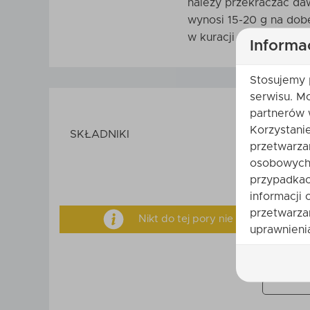
należy przekraczać da
wynosi 15-20 g na dobę
w kuracji powinna trwać
Informa
Stosujemy 
serwisu. M
partnerów 
Korzystani
SKŁADNIKI
przetwarza
osobowych 
przypadkac
informacji 
przetwarza
Nikt do tej pory nie ocenił tego 
uprawnienia
Twoje imi