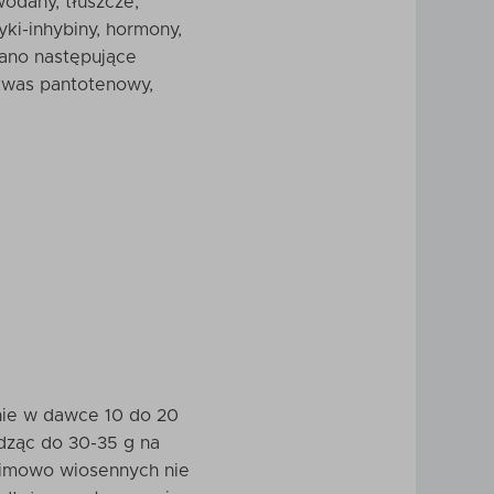
odany, tłuszcze,
tyki-inhybiny, hormony,
wano następujące
, kwas pantotenowy,
nie w dawce 10 do 20
odząc do 30-35 g na
 zimowo wiosennych nie