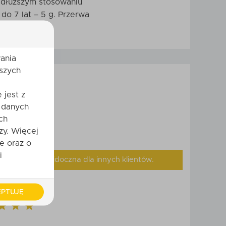
y dłuższym stosowaniu
do 7 lat – 5 g. Przerwa
ania
szych
 jest z
 danych
ch
zy. Więcej
e oraz o
i
, będzie ona widoczna dla innych klientów.
PTUJĘ