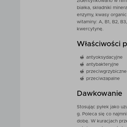
zidentyfikowano w nim
białka, składniki miner
enzymy, kwasy organic
witaminy: A, B1, B2, B3
kwercytynę.
Właściwości 
antyoksydacyjne
antybakteryjne
przeciwgrzybiczne
przeciwzapalne
Dawkowanie
Stosując pyłek jako u
g. Poleca się co najmn
dobę. W kuracjach prz