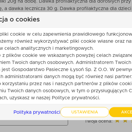
wki 20g na dobę. Dawka profilaktyczna dla dorosłych prz
, a dawka lecznicza 30 g. Dawka profilaktyczna dla dzieci 
 2 - 3 miesięcy.
cja o cookies
pliki cookie w celu zapewnienia prawidłowego funkcjonow
ożemy również wykorzystywać pliki cookie własne oraz na
w celach analitycznych i marketingowych.
e z plików cookie we wskazanych powyżej celach związane
niem Twoich danych osobowych. Administratorem Twoich
jest Gospodarstwo Pasieczne Łysoń Sp. Z O.O. W pewny
h administratorami danych mogą być również nasi partner
o korzystaniu przez nas i naszych partnerów z plików cooki
niu Twoich danych osobowych, w tym o przysługujących C
produktu. Bądź pierwszy. Po zatwierdzeniu przez obsługę sklepu
ch, uzyskasz w naszej Polityce prywatności.
Polityka prywatności
USTAWIENIA
AKCE
ę
Twoja ocena: