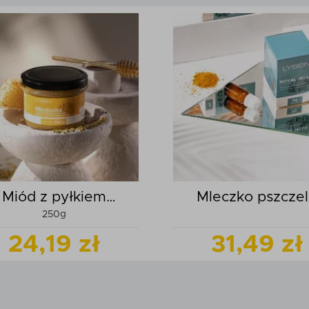
Miód z pyłkiem
Mleczko pszcze
250g
kwiatowym
mrożone
24,19 zł
31,49 zł
Zobacz
produkt
Zobacz
pr