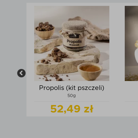
sem
Propolis (kit pszczeli)
0g
50g
ł
52,49 zł
produkt
Zobacz
produkt