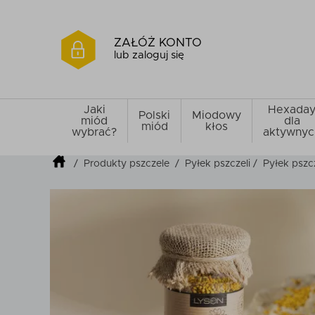
ZAŁÓŻ KONTO
lub zaloguj się
Jaki
Hexada
Polski
Miodowy
miód
dla
miód
kłos
wybrać?
aktywnyc
/
Produkty pszczele
/
Pyłek pszczeli
/
Pyłek pszc