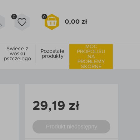
0
0
0,00 zł
MOC
Świece z
Pozostałe
PROPOLISU
wosku
produkty
NA
pszczelego
PROBLEMY
SKÓRNE
29,19 zł
Produkt niedostępny