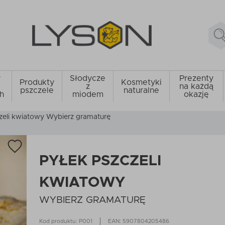
y
Słodycze
Prezenty
Produkty
Kosmetyki
z
na każdą
pszczele
naturalne
h
miodem
okazję
zeli kwiatowy Wybierz gramaturę
PYŁEK PSZCZELI
KWIATOWY
WYBIERZ GRAMATURĘ
Kod produktu: P001
EAN: 5907804205486