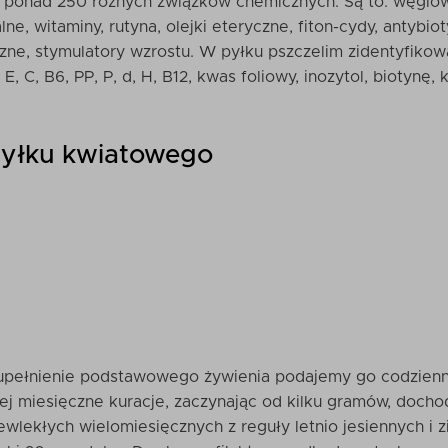
 ponad 250 różnych związków chemicznych. Są to: węglow
alne, witaminy, rutyna, olejki eteryczne, fiton-cydy, antybio
zne, stymulatory wzrostu. W pyłku pszczelim zidentyfiko
, E, C, B6, PP, P, d, H, B12, kwas foliowy, inozytol, biotynę
pyłku kwiatowego
zupełnienie podstawowego żywienia podajemy go codzien
iej miesięczne kuracje, zaczynając od kilku gramów, doch
ewlekłych wielomiesięcznych z reguły letnio jesiennych i