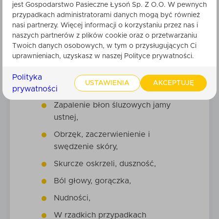
propolis
jest Gospodarstwo Pasieczne Łysoń Sp. Z O.O. W pewnych
przypadkach administratorami danych mogą być również
Kit pszczeli może wywoływać
nasi partnerzy. Więcej informacji o korzystaniu przez nas i
reakcje alergiczne, szczególnie u
naszych partnerów z plików cookie oraz o przetwarzaniu
Twoich danych osobowych, w tym o przysługujących Ci
osób uczulonych na produkty
uprawnieniach, uzyskasz w naszej Polityce prywatności.
pszczele lub pyłki kwiatów. Objawy
alergii mogą obejmować:
Polityka
USTAWIENIA
AKCEPTUJĘ
Zapalenie spojówek,
prywatności
Zapalenie błon śluzowych jamy
ustnej,
Obrzęk, zaczerwienienie i
swędzenie skóry,
Skurcze oskrzeli, duszność,
Ból głowy, gorączka,
Nudności,
W rzadkich przypadkach