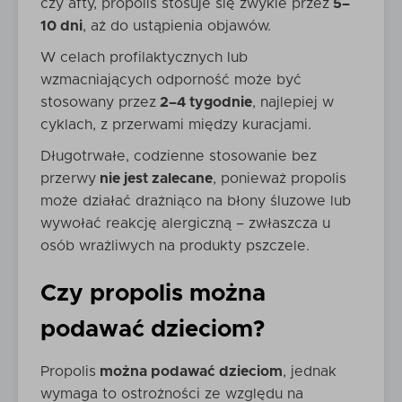
czy afty, propolis stosuje się zwykle przez
5–
10 dni
, aż do ustąpienia objawów.
W celach profilaktycznych lub
wzmacniających odporność może być
stosowany przez
2–4 tygodnie
, najlepiej w
cyklach, z przerwami między kuracjami.
Długotrwałe, codzienne stosowanie bez
przerwy
nie jest zalecane
, ponieważ propolis
może działać drażniąco na błony śluzowe lub
wywołać reakcję alergiczną – zwłaszcza u
osób wrażliwych na produkty pszczele.
Czy propolis można
podawać dzieciom?
Propolis
można podawać dzieciom
, jednak
wymaga to ostrożności ze względu na