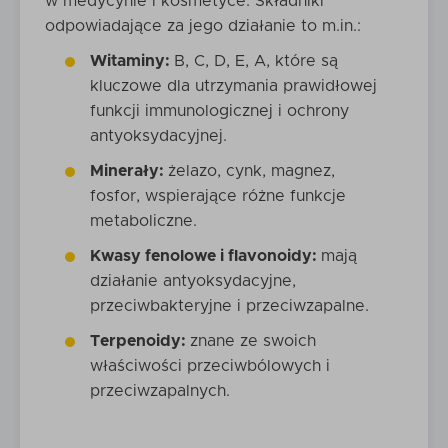
w medycynie i kosmetyce. Składniki
odpowiadające za jego działanie to m.in.:
Witaminy:
B, C, D, E, A, które są
kluczowe dla utrzymania prawidłowej
funkcji immunologicznej i ochrony
antyoksydacyjnej.
Minerały:
żelazo, cynk, magnez,
fosfor, wspierające różne funkcje
metaboliczne.
Kwasy fenolowe i flavonoidy:
mają
działanie antyoksydacyjne,
przeciwbakteryjne i przeciwzapalne.
Terpenoidy:
znane ze swoich
właściwości przeciwbólowych i
przeciwzapalnych.