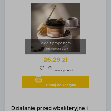
Miód z propolisem
Prosto z pasieki 250g
26,29 zł
Zobacz
produkt
Dodaj do koszyka
Działanie przeciwbakteryjne i