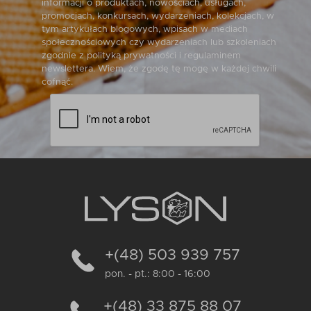
informacji o produktach, nowościach, usługach,
promocjach, konkursach, wydarzeniach, kolekcjach, w
tym artykułach blogowych, wpisach w mediach
społecznościowych czy wydarzeniach lub szkoleniach
zgodnie z polityką prywatności i regulaminem
newslettera. Wiem, że zgodę tę mogę w każdej chwili
cofnąć.
+(48) 503 939 757
pon. - pt.: 8:00 - 16:00
+(48) 33 875 88 07