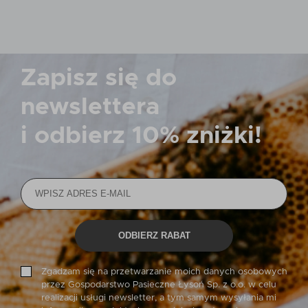
Zapisz się do
newslettera
i odbierz
10% zniżki!
ODBIERZ RABAT
Zgadzam się na przetwarzanie moich danych osobowych
przez Gospodarstwo Pasieczne Łysoń Sp. z o.o. w celu
realizacji usługi newsletter, a tym samym wysyłania mi