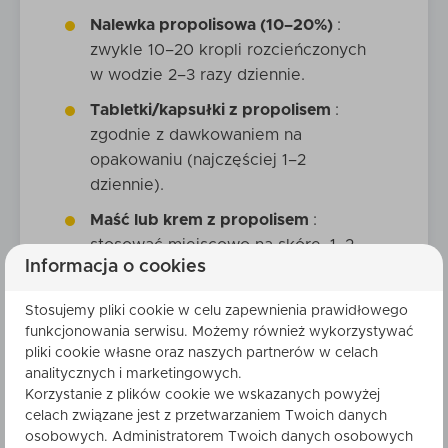
Nalewka propolisowa (10–20%)
:
zwykle 10–20 kropli rozcieńczonych
w wodzie 2–3 razy dziennie.
Tabletki/kapsułki z propolisem
:
zgodnie z dawkowaniem na
opakowaniu (najczęściej 1–2
dziennie).
Maść lub krem z propolisem
:
stosować miejscowo na skórę, 1–2
Informacja o cookies
razy dziennie.
Płukanka do gardła
: kilka kropli
Stosujemy pliki cookie w celu zapewnienia prawidłowego
nalewki w szklance letniej wody – do
funkcjonowania serwisu. Możemy również wykorzystywać
pliki cookie własne oraz naszych partnerów w celach
płukania 2 razy dziennie.
analitycznych i marketingowych.
Korzystanie z plików cookie we wskazanych powyżej
Przeciwwskazania i uczulenia na
celach związane jest z przetwarzaniem Twoich danych
osobowych. Administratorem Twoich danych osobowych