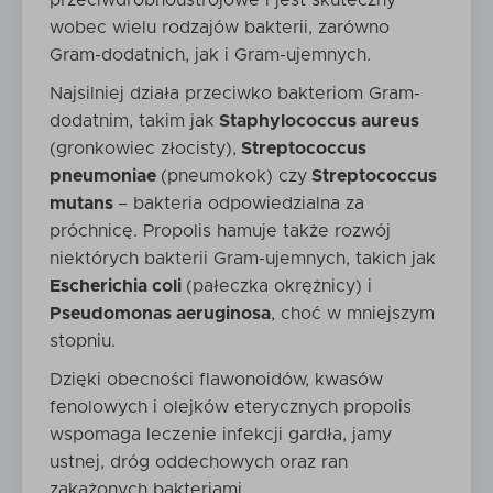
przeciwdrobnoustrojowe i jest skuteczny
wobec wielu rodzajów bakterii, zarówno
Gram-dodatnich, jak i Gram-ujemnych.
Najsilniej działa przeciwko bakteriom Gram-
dodatnim, takim jak
Staphylococcus aureus
(gronkowiec złocisty),
Streptococcus
pneumoniae
(pneumokok) czy
Streptococcus
mutans
– bakteria odpowiedzialna za
próchnicę. Propolis hamuje także rozwój
niektórych bakterii Gram-ujemnych, takich jak
Escherichia coli
(pałeczka okrężnicy) i
Pseudomonas aeruginosa
, choć w mniejszym
stopniu.
Dzięki obecności flawonoidów, kwasów
fenolowych i olejków eterycznych propolis
wspomaga leczenie infekcji gardła, jamy
ustnej, dróg oddechowych oraz ran
zakażonych bakteriami.