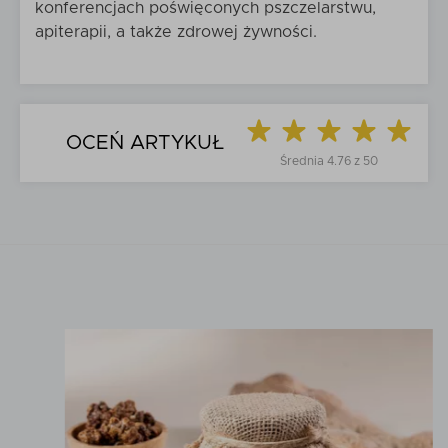
konferencjach poświęconych pszczelarstwu,
apiterapii, a także zdrowej żywności.
OCEŃ ARTYKUŁ
Średnia
4.76
z
50
5
Tak
Czy na pewno ocenić artykuł na
?
/
Nie