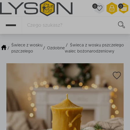
0
0
Świece z wosku
/
Świeca z wosku pszczelego
/
/
Ozdobne
pszczelego
walec bożonarodzeniowy