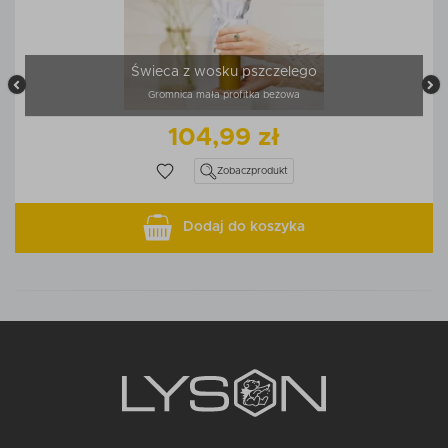
Świeca z wosku pszczelego
Gromnica mała profitka beżowa
104,99 zł
Zobacz
produkt
Dodaj do koszyka