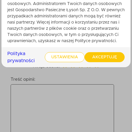
osobowych. Administratorem Twoich danych osobowych
Nikt do tej pory nie ocenił tego produktu.
jest Gospodarstwo Pasieczne Łysoń Sp. Z O.O. W pewnych
Bądź pierwszy. Po zatwierdzeniu przez
przypadkach administratorami danych mogą być również
obsługę sklepu, będzie ona widoczna dla
nasi partnerzy. Więcej informacji o korzystaniu przez nas i
innych klientów.
naszych partnerów z plików cookie oraz o przetwarzaniu
Twoich danych osobowych, w tym o przysługujących Ci
uprawnieniach, uzyskasz w naszej Polityce prywatności.
Twoje imię
Polityka
USTAWIENIA
AKCEPTUJĘ
prywatności
Twoja ocena:
Treść opinii: