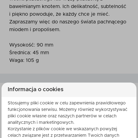
bawełnianym knotem. Ich delikatność, subtelność
i piękno powoduje, że każdy chce je mieć.
Zapraszamy więc do naszego świata pachnącego
miodem i propolisem.
Wysokość: 90 mm
Średnica: 45 mm
Waga: 105 g
Informacja o cookies
Stosujemy pliki cookie w celu zapewnienia prawidłowego
SKŁADNIKI
funkcjonowania serwisu. Możemy również wykorzystywać
pliki cookie własne oraz naszych partnerów w celach
analitycznych i marketingowych.
Korzystanie z plików cookie we wskazanych powyżej
celach związane jest z przetwarzaniem Twoich danych