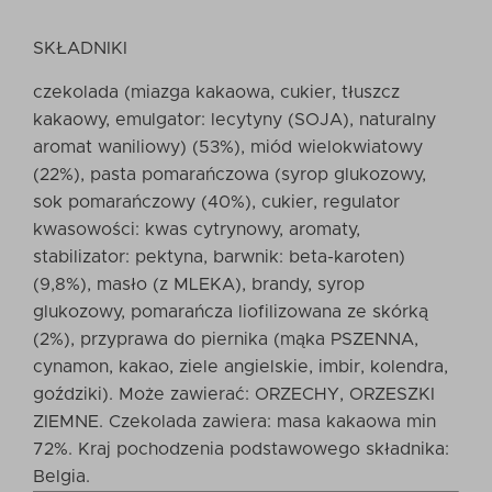
SKŁADNIKI
czekolada (miazga kakaowa, cukier, tłuszcz
kakaowy, emulgator: lecytyny (SOJA), naturalny
aromat waniliowy) (53%), miód wielokwiatowy
(22%), pasta pomarańczowa (syrop glukozowy,
sok pomarańczowy (40%), cukier, regulator
kwasowości: kwas cytrynowy, aromaty,
stabilizator: pektyna, barwnik: beta-karoten)
(9,8%), masło (z MLEKA), brandy, syrop
glukozowy, pomarańcza liofilizowana ze skórką
(2%), przyprawa do piernika (mąka PSZENNA,
cynamon, kakao, ziele angielskie, imbir, kolendra,
goździki). Może zawierać: ORZECHY, ORZESZKI
ZIEMNE. Czekolada zawiera: masa kakaowa min
72%. Kraj pochodzenia podstawowego składnika:
Belgia.