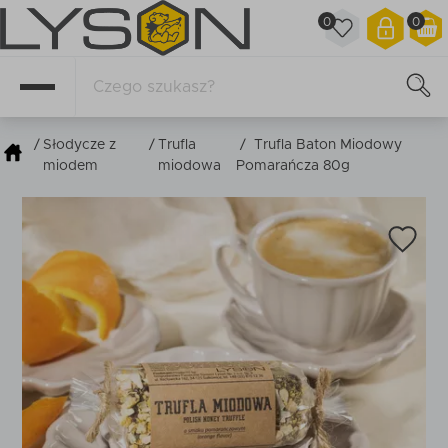
0
0
/
Słodycze z
/
Trufla
/
Trufla Baton Miodowy
miodem
miodowa
Pomarańcza 80g