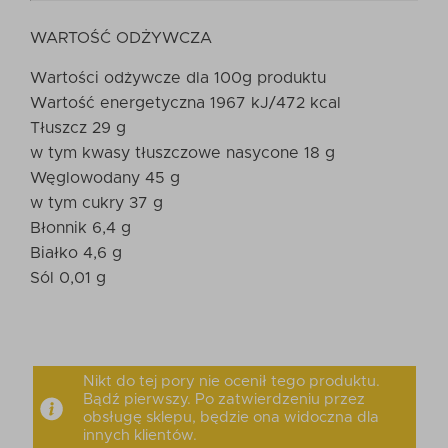
WARTOŚĆ ODŻYWCZA
Wartości odżywcze dla 100g produktu
Wartość energetyczna 1967 kJ/472 kcal
Tłuszcz 29 g
w tym kwasy tłuszczowe nasycone 18 g
Węglowodany 45 g
w tym cukry 37 g
Błonnik 6,4 g
Białko 4,6 g
Sól 0,01 g
Nikt do tej pory nie ocenił tego produktu.
Bądź pierwszy. Po zatwierdzeniu przez
obsługę sklepu, będzie ona widoczna dla
innych klientów.