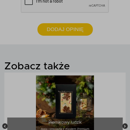
DODAJ OPINIĘ
Zobacz także
Piernikowy ludzik
biała czekolada z miodem Premium