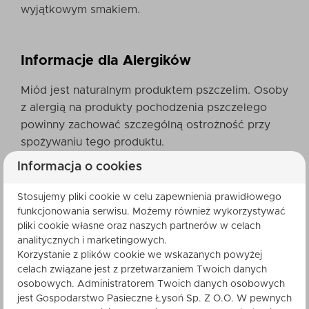
wyjątkowym smakiem.
Informacje dla Alergików
Miód jest naturalnym produktem pszczelim. Osoby
z alergią na produkty pochodzenia pszczelego
powinny zachować szczególną ostrożność przy
spożywaniu tego produktu.
Informacja o cookies
Tradycja i Jakość z Pasieki Łysoń
Stosujemy pliki cookie w celu zapewnienia prawidłowego
funkcjonowania serwisu. Możemy również wykorzystywać
Nasze produkty spożywcze, w tym Trufla Baton
pliki cookie własne oraz naszych partnerów w celach
Miodowy Pomarańcza, powstają z najwyższej
analitycznych i marketingowych.
Korzystanie z plików cookie we wskazanych powyżej
jakości surowców, pochodzących z najczystszych
celach związane jest z przetwarzaniem Twoich danych
rejonów Polski, głównie z Beskidu Małego. Każdy
osobowych. Administratorem Twoich danych osobowych
etap produkcji, od pozyskiwania miodu, przez
jest Gospodarstwo Pasieczne Łysoń Sp. Z O.O. W pewnych