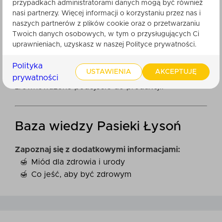
tworzenie produktów spożywczych, aż po ich
przypadkach administratorami danych mogą być również
pakowanie, jest przez nas świadomie
nasi partnerzy. Więcej informacji o korzystaniu przez nas i
naszych partnerów z plików cookie oraz o przetwarzaniu
kontrolowany. Dzięki temu każdy produkt, który
Twoich danych osobowych, w tym o przysługujących Ci
opuszcza naszą pasiekę, jest najwyższej jakości i
uprawnieniach, uzyskasz w naszej Polityce prywatności.
spełnia rygorystyczne standardy.
Nasze produkty nie są testowane na zwierzętach,
Polityka
USTAWIENIA
AKCEPTUJĘ
co odzwierciedla nasz szacunek dla natury i
prywatności
zrównoważone podejście do produkcji.
Baza wiedzy Pasieki Łysoń
Zapoznaj się z dodatkowymi informacjami:
Miód dla zdrowia i urody
Co jeść, aby być zdrowym