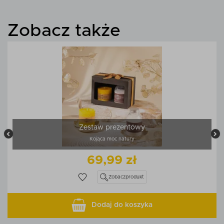
Zobacz także
Zestaw prezentowy
Kojąca moc natury
69,99 zł
Zobacz
produkt
Dodaj do koszyka