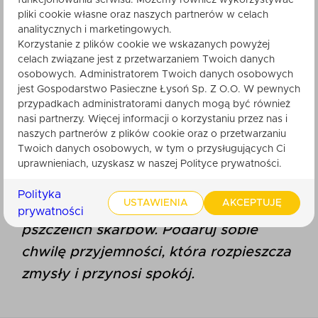
pliki cookie własne oraz naszych partnerów w celach
naturalne opakowanie, które idealnie
analitycznych i marketingowych.
komponuje się z zawartością. Łubianka
Korzystanie z plików cookie we wskazanych powyżej
podkreśla rustykalny charakter zestawu,
celach związane jest z przetwarzaniem Twoich danych
sprawiając, że jest on doskonałym
osobowych. Administratorem Twoich danych osobowych
pomysłem na prezent – zarówno dla
jest Gospodarstwo Pasieczne Łysoń Sp. Z O.O. W pewnych
siebie, jak i bliskiej osoby.
przypadkach administratorami danych mogą być również
nasi partnerzy. Więcej informacji o korzystaniu przez nas i
naszych partnerów z plików cookie oraz o przetwarzaniu
Zestaw "Miodowa Rozkosz" to
Twoich danych osobowych, w tym o przysługujących Ci
połączenie przyjemności smaku, ciepła
uprawnieniach, uzyskasz w naszej Polityce prywatności.
i naturalnych aromatów, które
Polityka
USTAWIENIA
AKCEPTUJĘ
przeniosą Cię prosto do świata
prywatności
pszczelich skarbów. Podaruj sobie
chwilę przyjemności, która rozpieszcza
zmysły i przynosi spokój.