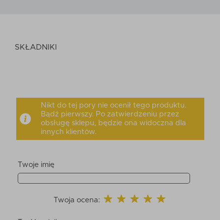
SKŁADNIKI
Nikt do tej pory nie ocenił tego produktu.
Bądź pierwszy. Po zatwierdzeniu przez
obsługę sklepu, będzie ona widoczna dla
innych klientów.
Twoje imię
Twoja ocena: