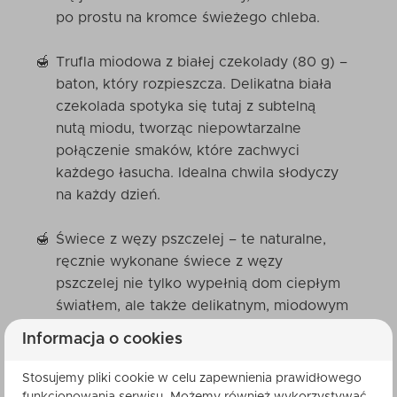
po prostu na kromce świeżego chleba.
Trufla miodowa z białej czekolady (80 g) –
baton, który rozpieszcza. Delikatna biała
czekolada spotyka się tutaj z subtelną
nutą miodu, tworząc niepowtarzalne
połączenie smaków, które zachwyci
każdego łasucha. Idealna chwila słodyczy
na każdy dzień.
Świece z węzy pszczelej – te naturalne,
ręcznie wykonane świece z węzy
pszczelej nie tylko wypełnią dom ciepłym
światłem, ale także delikatnym, miodowym
aromatem, który stworzy przytulną
Informacja o cookies
atmosferę, sprzyjającą relaksowi.
Stosujemy pliki cookie w celu zapewnienia prawidłowego
Łubianka (17,5x17,5x7 cm) – eleganckie,
funkcjonowania serwisu. Możemy również wykorzystywać