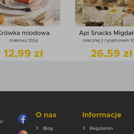
Krówka miodowa
Api Snacks Migda
makowa 120g
mlecznej z cynamonem 1
czekoladzie
12,99 zł
26,59 zł
Zobacz
produkt
Zobacz
pr
Dodaj do koszyka
Dodaj do kos
O nas
Informacje
a!
Blog
Regulamin