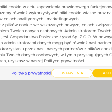
pliki cookie w celu zapewnienia prawidłowego funkcjonow
ożemy również wykorzystywać pliki cookie własne oraz na
w celach analitycznych i marketingowych.
e z plików cookie we wskazanych powyżej celach związane
niem Twoich danych osobowych. Administratorem Twoich
produktu. Bądź pierwszy. Po zatwierdzeniu przez obsługę sklepu
jest Gospodarstwo Pasieczne Łysoń Sp. Z O.O. W pewny
h administratorami danych mogą być również nasi partner
o korzystaniu przez nas i naszych partnerów z plików cooki
ę
niu Twoich danych osobowych, w tym o przysługujących C
Twoja ocena:
ch, uzyskasz w naszej Polityce prywatności.
ii:
Polityka prywatności
USTAWIENIA
AKCE