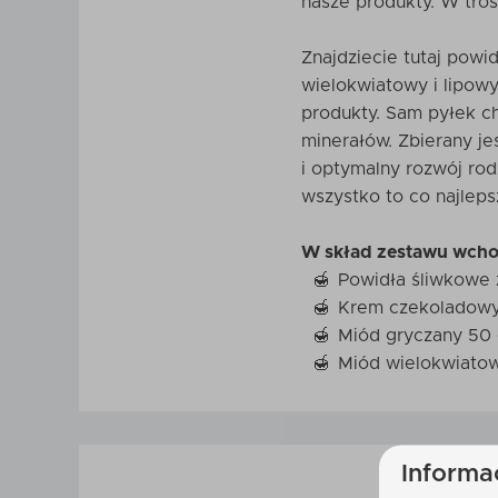
nasze produkty. W tros
Znajdziecie tutaj pow
wielokwiatowy i lipow
produkty. Sam pyłek c
minerałów. Zbierany je
i optymalny rozwój ro
wszystko to co najleps
W skład zestawu wcho
Powidła śliwkowe 
Krem czekoladowy
Miód gryczany 50 
Miód wielokwiatow
Informa