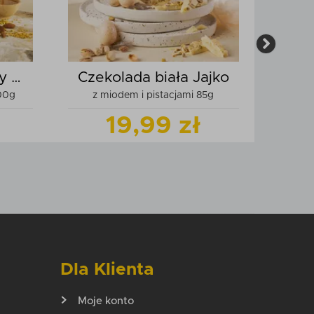
ły w
Czekolada biała Jajko
00g
z miodem i pistacjami 85g
19,99 zł
odukt
Zobacz
produkt
zyka
Dodaj do koszyka
Dla Klienta
Moje konto