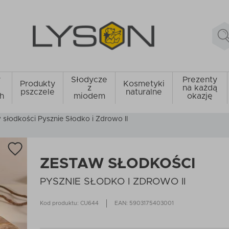
y
Słodycze
Prezenty
Produkty
Kosmetyki
z
na każdą
pszczele
naturalne
h
miodem
okazję
 słodkości Pysznie Słodko i Zdrowo II
ZESTAW SŁODKOŚCI
PYSZNIE SŁODKO I ZDROWO II
Kod produktu: CU644
EAN: 5903175403001