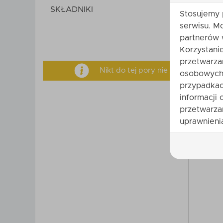
SKŁADNIKI
Stosujemy 
serwisu. M
partnerów 
Korzystani
przetwarza
Nikt do tej pory nie ocenił tego 
osobowych 
przypadkac
informacji 
Twoje imi
przetwarza
uprawnienia
Treść opin