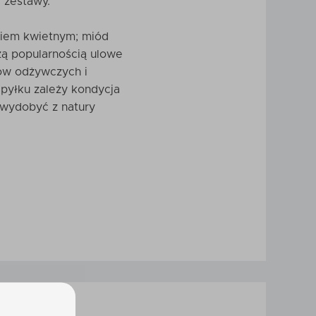
e zestawy.
kiem kwietnym; miód
zą popularnością ulowe
ków odżywczych i
 pyłku zależy kondycja
 wydobyć z natury