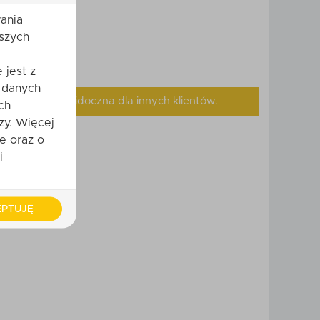
ania
szych
 jest z
 danych
, będzie ona widoczna dla innych klientów.
ch
zy. Więcej
e oraz o
i
PTUJĘ