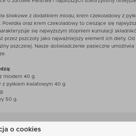
ce o zdrowie Państwa i najbliższych stworzyliśmy niniejsz
idła śliwkowe z dodatkiem miodu; krem czekoladowy z pył
y. Powidła oraz krem czekoladowy to cieszące się najwyżs
harakteryzuje się najwyższym stopniem kumulacji składni
st przez pszczoły jako najważniejszy element ich diety. Od
dziny pszczelej. Nasze doświadczenie pasieczne umożliwia
ze.
dzą:
z miodem 40 g.
 z pyłkiem kwiatowym 40 g.
g.
y 50 g.
cja o cookies