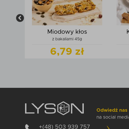
lka
Miodowy kłos
z bakaliami 45g
ł
6,79 zł
produkt
Zobacz
produkt
szyka
Dodaj do koszyka
Odwiedź nas
na social medi
+(48) 503 939 757