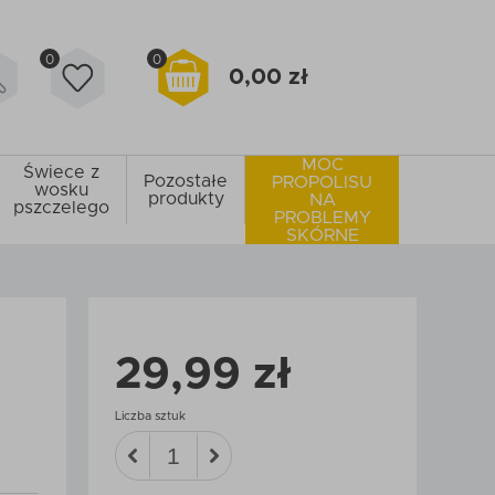
0
0
0,00 zł
MOC
Świece z
Pozostałe
PROPOLISU
wosku
produkty
NA
pszczelego
PROBLEMY
SKÓRNE
29,99 zł
Liczba sztuk