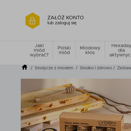
ZAŁÓŻ KONTO
lub zaloguj się
Jaki
Hexada
Polski
Miodowy
miód
dla
miód
kłos
wybrać?
aktywnyc
/
Słodycze z miodem
/
Słodko i zdrowo
/
Zestaw