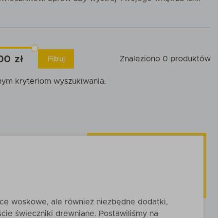
00
Filtruj
Znaleziono 0 produktów
nym kryteriom wyszukiwania.
ece woskowe, ale również niezbędne dodatki,
ście świeczniki drewniane. Postawiliśmy na