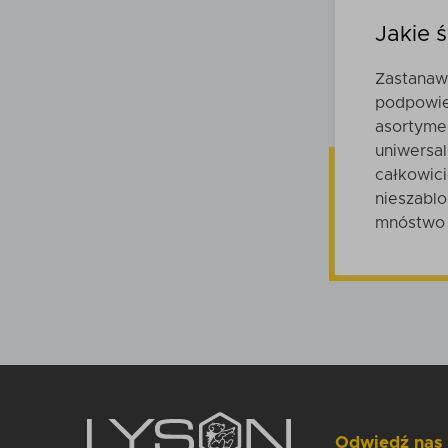
Jakie 
Zastanawi
podpowie
asortyme
uniwersal
całkowici
nieszablo
mnóstwo 
Odwiedź nas