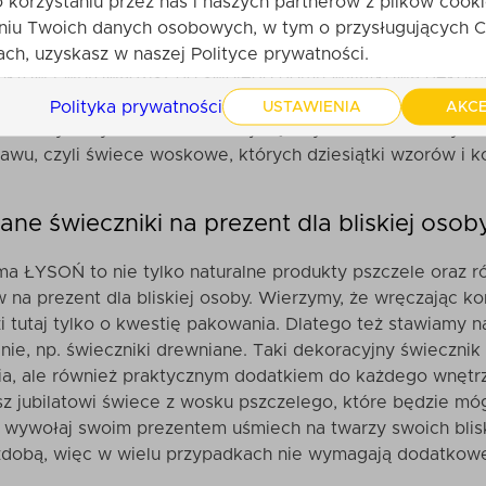
o korzystaniu przez nas i naszych partnerów z plików cooki
wieczniki drewniane, jak i ekologiczne świece z wosku ps
niu Twoich danych osobowych, w tym o przysługujących C
ryć, że to właśnie zestawione ze sobą tworzą najpiękniej
ch, uzyskasz w naszej Polityce prywatności.
uktów i wprowadzisz do swojego domu wyjątkową dekorac
a? A przy okazji chcesz, aby były one niezwykle praktyc
Polityka prywatności
USTAWIENIA
AKCE
oskonałym wyborem
. Przekonaj się o tym osobiście. Wybie
awu, czyli świece woskowe, których dziesiątki wzorów i k
ane świeczniki na prezent dla bliskiej osob
ma ŁYSOŃ to nie tylko naturalne produkty pszczele oraz ró
na prezent dla bliskiej osoby. Wierzymy, że wręczając k
i tutaj tylko o kwestię pakowania. Dlatego też stawiamy n
nie, np. świeczniki drewniane. Taki
dekoracyjny świecznik
ia, ale również praktycznym dodatkiem do każdego wnętrz
sz jubilatowi świece z wosku pszczelego, które będzie m
 wywołaj swoim prezentem uśmiech na twarzy swoich blisk
zdobą, więc w wielu przypadkach nie wymagają dodatkow