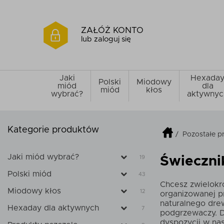
ZAŁÓŻ KONTO
lub zaloguj się
Jaki
Hexada
Polski
Miodowy
miód
dla
miód
kłos
wybrać?
aktywnyc
Kategorie produktów
/
Pozostałe p
Jaki miód wybrać?
19
Świeczni
Polski miód
43
Chcesz zwielokro
Miodowy kłos
12
organizowanej p
naturalnego dre
Hexaday dla aktywnych
7
podgrzewaczy. D
dyspozycji w na