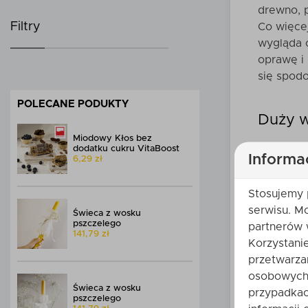
drewno, p
Filtry
Co więcej
wygląda o
oprawę i 
się spod
POLECANE PODUKTY
Duży w
Miodowy Kłos bez
dodatku cukru VitaBoost
Drewnian
Informa
6,29 zł
względu n
białe świ
Stosujemy 
drewnian
serwisu. M
Świeca z wosku
rozmiar o
pszczelego
partnerów 
przecież 
141,79 zł
Korzystani
przede w
przetwarza
osobowych 
Świeca z wosku
Natura
przypadkac
pszczelego