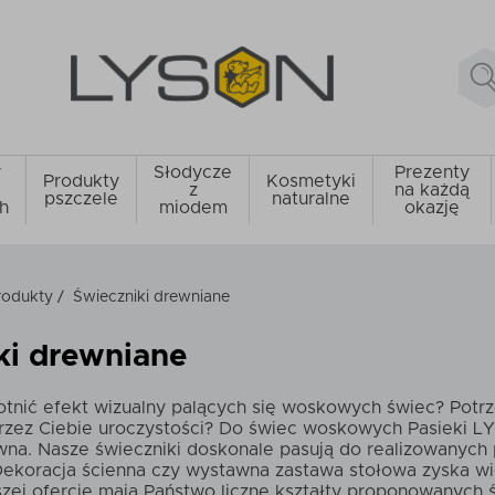
y
Słodycze
Prezenty
Produkty
Kosmetyki
z
na każdą
pszczele
naturalne
h
miodem
okazję
rodukty
/
Świeczniki drewniane
ki drewniane
tnić efekt wizualny palących się woskowych świec? Potrze
rzez Ciebie uroczystości? Do świec woskowych Pasieki L
wna. Nasze świeczniki doskonale pasują do realizowanych 
ekoracja ścienna czy wystawna zastawa stołowa zyska wie
szej ofercie mają Państwo liczne kształty proponowanych 