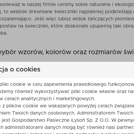
onieważ w naszej firmie cenimy sobie naturalne i ekologi
, to właśnie drewniane świeczniki najpiękniej podkreślają
szałamiająco. Jeśli więc lubisz widok tańczących płomien
postaw na świeczniki, które doskonale uzupełnią taki obr
oba.
ybór wzorów, kolorów oraz rozmiarów św
e świeczniki to ponadczasowy wybór, ponieważ świetnie s
cja o cookies
a jego styl. Wolisz nowoczesne rozwiązania i w Twoim do
eczniki, które świetnie współgrają z takim wnętrzem. A 
pliki cookie w celu zapewnienia prawidłowego funkcjonow
e świeczniki
w ich najbardziej naturalnej odsłonie, czyli
ożemy również wykorzystywać pliki cookie własne oraz na
raz sposób zdobienia, dzięki czemu jeszcze lepiej dopasu
w celach analitycznych i marketingowych.
najważniejsze, ponieważ świeczniki drewniane są nie tylk
e z plików cookie we wskazanych powyżej celach związane
szystkim) przepiękną ozdobą wnętrza.
niem Twoich danych osobowych. Administratorem Twoich
jest Gospodarstwo Pasieczne Łysoń Sp. Z O.O. W pewny
lne świece woskowe i drewniane świeczniki,
h administratorami danych mogą być również nasi partner