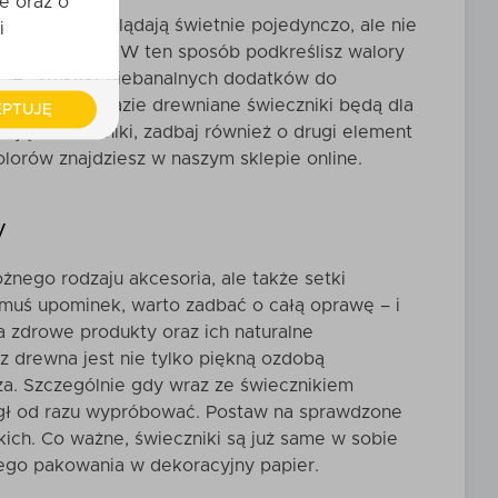
e oraz o
zczelego wyglądają świetnie pojedynczo, ale nie
i
sze połączenie. W ten sposób podkreślisz walory
ję. Szukasz niebanalnych dodatków do
zne? W takim razie
drewniane świeczniki będą dla
PTUJĘ
rając świeczniki, zadbaj również o drugi element
olorów znajdziesz w naszym sklepie online.
y
żnego rodzaju akcesoria, ale także setki
omuś upominek, warto zadbać o całą oprawę – i
a zdrowe produkty oraz ich naturalne
 z drewna
jest nie tylko piękną ozdobą
a. Szczególnie gdy wraz ze świecznikiem
ógł od razu wypróbować. Postaw na sprawdzone
ich. Co ważne, świeczniki są już same w sobie
ego pakowania w dekoracyjny papier.