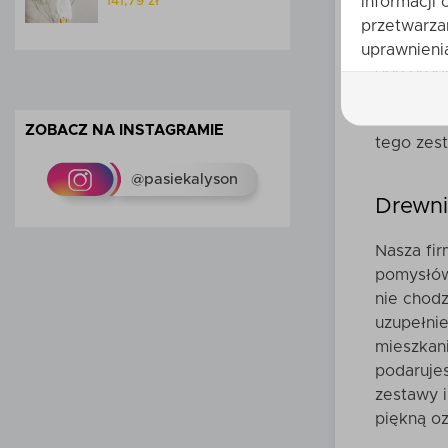
informacji 
141,79 zł
Zarówno ś
przetwarza
da się uk
uprawnienia
obu prod
mieszkani
Ciebie d
ZOBACZ NA INSTAGRAMIE
tego zest
@pasiekalyson
Drewni
Nasza fir
pomysłów 
nie chodz
uzupełnie
mieszkan
podaruje
zestawy i
piękną o