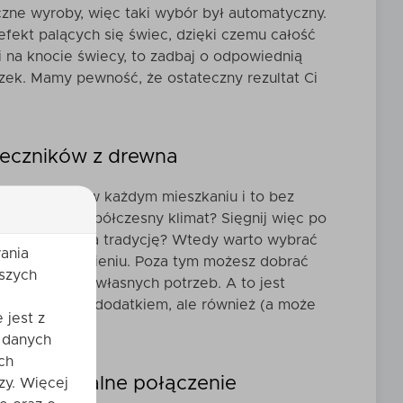
czne wyroby, więc taki wybór był automatyczny.
 efekt palących się świec, dzięki czemu całość
i na knocie świecy, to zadbaj o odpowiednią
azek. Mamy pewność, że ostateczny rezultat Ci
ieczników z drewna
prawdza się w każdym mieszkaniu i to bez
mu panuje współczesny klimat? Sięgnij więc po
może stawiasz na tradycję? Wtedy warto wybrać
ania
 w brązowym odcieniu. Poza tym możesz dobrać
szych
jesz model do własnych potrzeb. A to jest
o praktycznym dodatkiem, ale również (a może
 jest z
 danych
ch
 czyli idealne połączenie
zy. Więcej