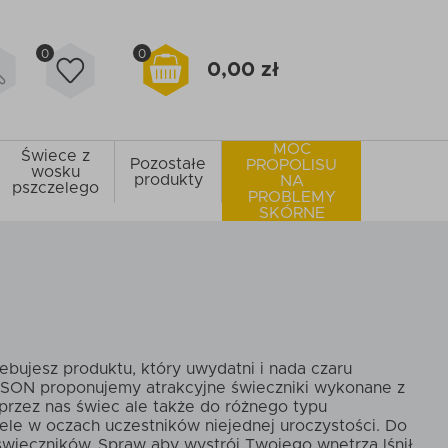
0
0
0,00 zł
MOC
Świece z
Pozostałe
PROPOLISU
wosku
produkty
NA
pszczelego
PROBLEMY
SKÓRNE
bujesz produktu, który uwydatni i nada czaru
YSON proponujemy atrakcyjne świeczniki wykonane z
przez nas świec ale także do różnego typu
le w oczach uczestników niejednej uroczystości. Do
świeczników. Spraw aby wystrój Twojego wnętrza lśnił