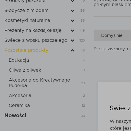
Produkty pszczele
9
pełnym blaskiem
Słodycze z miodem
185
Kosmetyki naturalne
85
Prezenty na każdą okazję
149
Świece z wosku pszczelego
326
Przepraszamy, n
Pozostałe produkty
48
Edukacja
4
Oliwa z oliwek
1
Akcesoria do Kreatywnego
29
Pudełka
Akcesoria
2
Ceramika
12
Świecz
Nowości
33
W naszym 
które jes