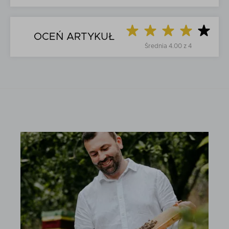
OCEŃ ARTYKUŁ
Średnia
4.00
z
4
5
Tak
Czy na pewno ocenić artykuł na
?
/
Nie
Propolis dla dzieci – jak
stosować, kiedy, na co
pomaga?
Czy propolis dla dziecka jest bezpieczny, kiedy warto
go stosować i jakie daje realne korzyści?