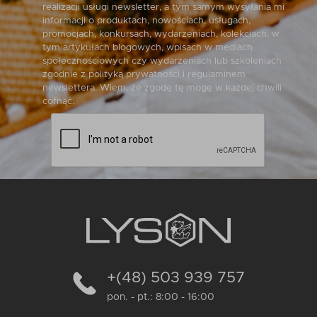
realizacji usługi newsletter, a tym samym wysyłania mi
informacji o produktach, nowościach, usługach,
promocjach, konkursach, wydarzeniach, kolekcjach, w
tym artykułach blogowych, wpisach w mediach
społecznościowych czy wydarzeniach lub szkoleniach
zgodnie z polityką prywatności i regulaminem
newslettera. Wiem, że zgodę tę mogę w każdej chwili
cofnąć.
+(48) 503 939 757
pon. - pt.: 8:00 - 16:00