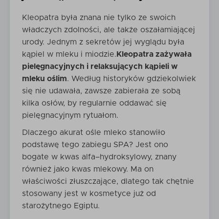
Kleopatra była znana nie tylko ze swoich
władczych zdolności, ale także oszałamiającej
urody. Jednym z sekretów jej wyglądu była
kąpiel w mleku i miodzie.
Kleopatra zażywała
pielęgnacyjnych i relaksujących kąpieli w
mleku oślim
. Według historyków gdziekolwiek
się nie udawała, zawsze zabierała ze sobą
kilka osłów, by regularnie oddawać się
pielęgnacyjnym rytuałom.
Dlaczego akurat ośle mleko stanowiło
podstawę tego zabiegu SPA? Jest ono
bogate w kwas alfa–hydroksylowy, znany
również jako kwas mlekowy. Ma on
właściwości złuszczające, dlatego tak chętnie
stosowany jest w kosmetyce już od
starożytnego Egiptu.