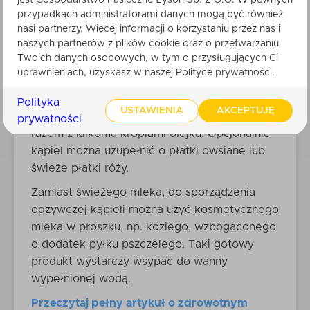
jest Gospodarstwo Pasieczne Łysoń Sp. Z O.O. W pewnych
kilka kropli olejku eterycznego o ulubionym
przypadkach administratorami danych mogą być również
zapachu.
nasi partnerzy. Więcej informacji o korzystaniu przez nas i
naszych partnerów z plików cookie oraz o przetwarzaniu
W pierwszym kroku należy napełnić wannę
Twoich danych osobowych, w tym o przysługujących Ci
ciepłą wodą. Mleko i miód wlać do garnuszka i
uprawnieniach, uzyskasz w naszej Polityce prywatności.
postawić na gazie. Podgrzewać do momentu
połączenia się składników. Mieszankę, po
Polityka
USTAWIENIA
AKCEPTUJĘ
lekkim wystudzeniu, należy dodać do wody
prywatności
razem z kilkoma kroplami olejku. Opcjonalnie
kąpiel można uzupełnić o płatki owsiane lub
świeże płatki róży.
Zamiast świeżego mleka, do sporządzenia
odżywczej kąpieli można użyć kosmetycznego
mleka w proszku, np. koziego, wzbogaconego
o dodatek pyłku pszczelego. Taki gotowy
produkt wystarczy wsypać do wanny
wypełnionej wodą.
Przeczytaj pełny artykuł o zdrowotnym