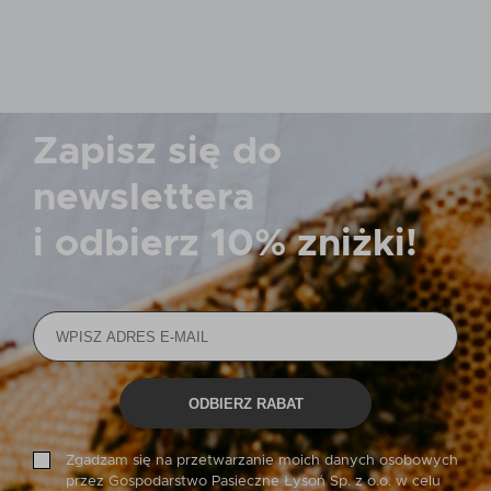
Zapisz się do
newslettera
i odbierz
10% zniżki!
ODBIERZ RABAT
Zgadzam się na przetwarzanie moich danych osobowych
przez Gospodarstwo Pasieczne Łysoń Sp. z o.o. w celu