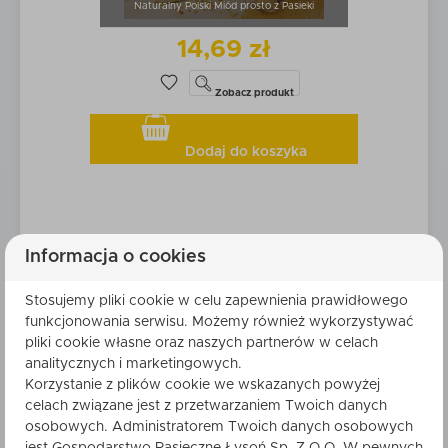
Naturalny Polski Miód prosto z Pasieki
14,69 zł
Zobacz
produkt
Dodaj do koszyka
Kąpiel Kleopatry – przepis
Informacja o cookies
Aby przygotować kąpiel Kleopatry potrzebne
Stosujemy pliki cookie w celu zapewnienia prawidłowego
będą składniki w postaci:
funkcjonowania serwisu. Możemy również wykorzystywać
pliki cookie własne oraz naszych partnerów w celach
mleka (250 ml) – może to być mleko krowie
analitycznych i marketingowych.
lub kozie,
Korzystanie z plików cookie we wskazanych powyżej
miodu – wystarczy ¼ szklanki dowolnego
celach związane jest z przetwarzaniem Twoich danych
osobowych. Administratorem Twoich danych osobowych
rodzaju,