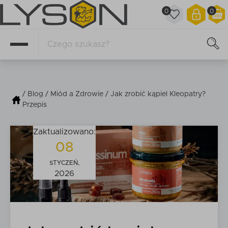
0
0
/
Blog
/
Miód a Zdrowie
/ Jak zrobić kąpiel Kleopatry?
Przepis
Zaktualizowano:
08
STYCZEŃ,
2026