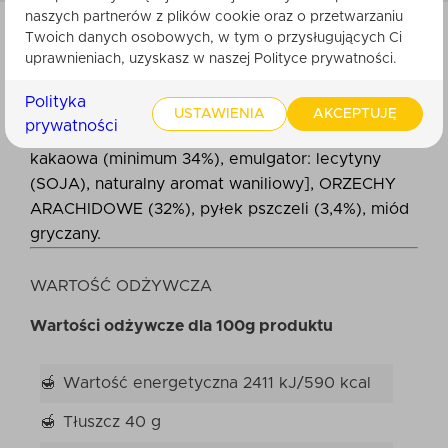
naszych partnerów z plików cookie oraz o przetwarzaniu
Twoich danych osobowych, w tym o przysługujących Ci
uprawnieniach, uzyskasz w naszej Polityce prywatności.
SKŁADNIKI
Polityka
czekolada mleczna (64%): [cukier, tłuszcz
USTAWIENIA
AKCEPTUJĘ
prywatności
kakaowy, MLEKO pełne w proszku, miazga
kakaowa (minimum 34%), emulgator: lecytyny
(SOJA), naturalny aromat waniliowy], ORZECHY
ARACHIDOWE (32%), pyłek pszczeli (3,4%), miód
gryczany.
WARTOŚĆ ODŻYWCZA
Wartości odżywcze dla 100g produktu
Wartość energetyczna
2411 kJ/590 kcal
Tłuszcz
40 g