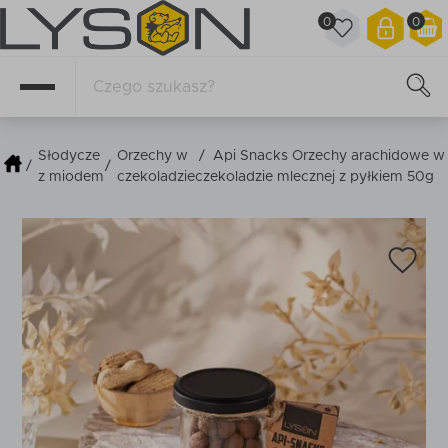
0
0
Słodycze
Orzechy w
/
Api Snacks Orzechy arachidowe w
/
/
z miodem
czekoladzie
czekoladzie mlecznej z pyłkiem 50g