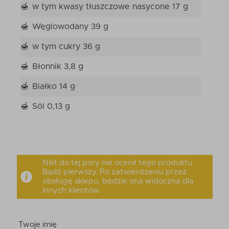
w tym kwasy tłuszczowe nasycone
17 g
Węglowodany
39 g
w tym cukry
36 g
Błonnik
3,8 g
Białko
14 g
Sól
0,13 g
Nikt do tej pory nie ocenił tego produktu.
Bądź pierwszy. Po zatwierdzeniu przez
obsługę sklepu, będzie ona widoczna dla
innych klientów.
Twoje imię