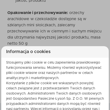
jakość produktu
Opakowanie i przechowywanie:
orzechy
arachidowe w czekoladzie dostępne są w
szklanych mini słoiczkach, zalecamy
przechowywanie ich w ciemnym i suchym miejscu
dla utrzymania najwyższej jakości produktu, masa
netto 50 g
Informacja o cookies
Sposób przyrządzenia:
mleczna czekolada i
orzechy arachidowe to doskonałe połączenie
Stosujemy pliki cookie w celu zapewnienia prawidłowego
funkcjonowania serwisu. Możemy również wykorzystywać
sprawdzające się podczas pożywnego śniadania,
pliki cookie własne oraz naszych partnerów w celach
podawane z mlekiem lub lodami będą
analitycznych i marketingowych.
wyśmienitym dodatkiem do deserów i ciast,
Korzystanie z plików cookie we wskazanych powyżej
można łączyć je ze świeżymi owocami lub
celach związane jest z przetwarzaniem Twoich danych
rodzynkami.
osobowych. Administratorem Twoich danych osobowych
jest Gospodarstwo Pasieczne Łysoń Sp. Z O.O. W pewnych
przypadkach administratorami danych mogą być również
nasi partnerzy. Więcej informacji o korzystaniu przez nas i