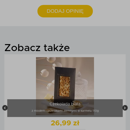
DODAJ OPINIĘ
Zobacz także
Czekolada biała
z miodem i orzeszkami ziemnymi w karmelu 110g
26,99 zł