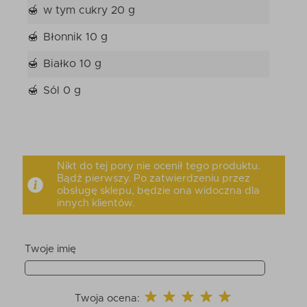
w tym cukry 20 g
Błonnik 10 g
Białko 10 g
Sól 0 g
Nikt do tej pory nie ocenił tego produktu.
Bądź pierwszy. Po zatwierdzeniu przez
obsługę sklepu, będzie ona widoczna dla
innych klientów.
Twoje imię
Twoja ocena: