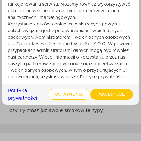
stawiając na pyłek pszczeli, miód gryczany
funkcjonowania serwisu. Możemy również wykorzystywać
i ciemną czekoladę zapewniasz swojemu
pliki cookie własne oraz naszych partnerów w celach
organizmowi dużą dawkę witamin i
analitycznych i marketingowych.
minerałów a także energię każdego dnia
Korzystanie z plików cookie we wskazanych powyżej
celach związane jest z przetwarzaniem Twoich danych
osobowych. Administratorem Twoich danych osobowych
Opakowanie i przechowywanie:
zastosowano
jest Gospodarstwo Pasieczne Łysoń Sp. Z O.O. W pewnych
specjalne i funkcjonalne opakowanie doypack,
przypadkach administratorami danych mogą być również
przechowuj produkt w ciemnym i suchym miejscu
nasi partnerzy. Więcej informacji o korzystaniu przez nas i
naszych partnerów z plików cookie oraz o przetwarzaniu
Twoich danych osobowych, w tym o przysługujących Ci
Sposób przyrządzenia:
pożywny i pyszny deser,
uprawnieniach, uzyskasz w naszej Polityce prywatności.
lody waniliowe z dodatkiem świeżych owoców,
gorące mleko i smakowite śniadanie lub kolacja –
Polityka
USTAWIENIA
AKCEPTUJĘ
to tylko kilka pomysłów na kompozycje z
prywatności
orzechami laskowymi w ciemnej czekoladzie, a
czy Ty masz już swoje smakowite typy?