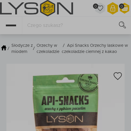
0
0
Słodycze z
Orzechy w
/
Api Snacks Orzechy laskowe w
/
/
miodem
czekoladzie
czekoladzie ciemnej z kakao