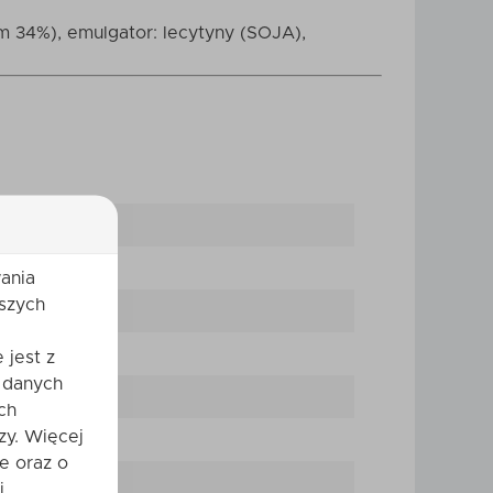
 34%), emulgator: lecytyny (SOJA),
ania
szych
 jest z
 danych
ch
zy. Więcej
e oraz o
i