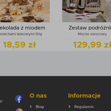
ekolada z miodem
Zestaw podróżni
 orzechami laskowymi 50g
Mocno owocowy
"PROWIANT
18,59 zł
129,99 z
WAGABUNDY
Zobacz
produkt
Zobacz
pr
Dodaj do koszyka
Dodaj do kos
O nas
Informacje
a!
Blog
Regulamin