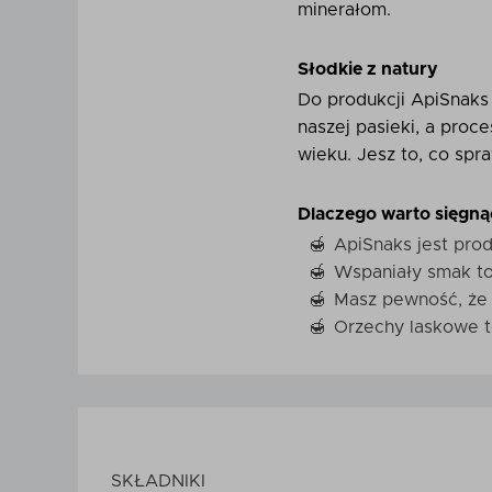
minerałom.
Słodkie z natury
Do produkcji ApiSnaks 
naszej pasieki, a proc
wieku. Jesz to, co spr
Dlaczego warto sięgną
ApiSnaks jest pro
Wspaniały smak to 
Masz pewność, że j
Orzechy laskowe t
SKŁADNIKI