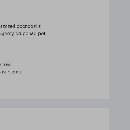
szczeli pochodzi z
gnujemy od ponad pół
orców.
asiecznej.