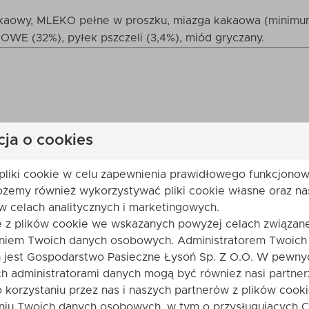
kakaowy, MLEKO pełne w proszku, miazga kakaowa (minimum
WE (32%), pyłek pszczeli (3,4%), miód gryczany.
cja o cookies
pliki cookie w celu zapewnienia prawidłowego funkcjonow
ożemy również wykorzystywać pliki cookie własne oraz na
w celach analitycznych i marketingowych.
e z plików cookie we wskazanych powyżej celach związane
niem Twoich danych osobowych. Administratorem Twoich
jest Gospodarstwo Pasieczne Łysoń Sp. Z O.O. W pewny
h administratorami danych mogą być również nasi partner
o korzystaniu przez nas i naszych partnerów z plików cooki
niu Twoich danych osobowych, w tym o przysługujących C