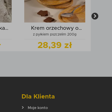
ka
Krem orzechowy o
z pyłkiem pszczelim 200g
z
smaku czekoladowym
ł
"
28,39 zł
odukt
Zobacz
produkt
zyka
Dodaj do koszyka
Dla Klienta
Moje konto