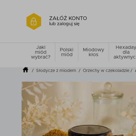
ZAŁÓŻ KONTO
lub zaloguj się
Jaki
Hexada
Polski
Miodowy
miód
dla
miód
kłos
wybrać?
aktywnyc
/
Słodycze z miodem
/
Orzechy w czekoladzie
/