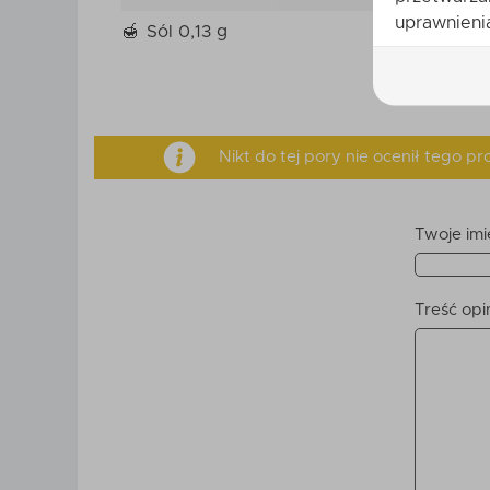
uprawnienia
Sól
0,13 g
Nikt do tej pory nie ocenił tego 
Twoje imi
Treść opin