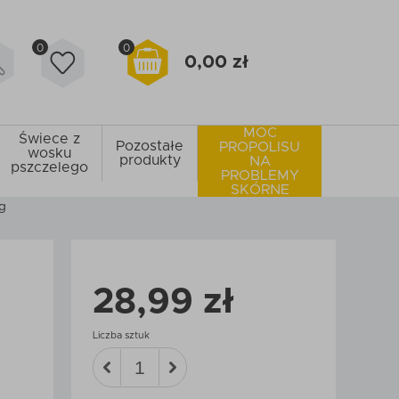
0
0
0,00 zł
MOC
Świece z
Pozostałe
PROPOLISU
wosku
produkty
NA
pszczelego
PROBLEMY
SKÓRNE
0g
28,99 zł
Liczba sztuk
M