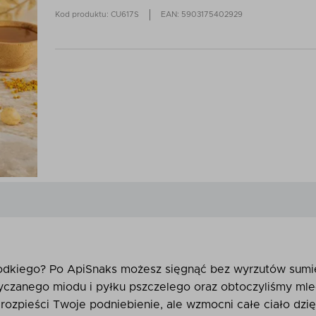
Kod produktu: CU617S
EAN: 5903175402929
odkiego? Po ApiSnaks możesz sięgnąć bez wyrzutów sumi
yczanego miodu i pyłku pszczelego oraz obtoczyliśmy mle
 rozpieści Twoje podniebienie, ale wzmocni całe ciało dzi