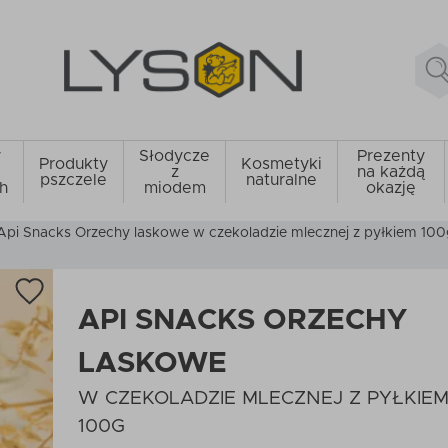
y
Słodycze
Prezenty
Produkty
Kosmetyki
z
na każdą
pszczele
naturalne
h
miodem
okazję
Api Snacks Orzechy laskowe w czekoladzie mlecznej z pyłkiem 10
API SNACKS ORZECHY
LASKOWE
W CZEKOLADZIE MLECZNEJ Z PYŁKIE
100G