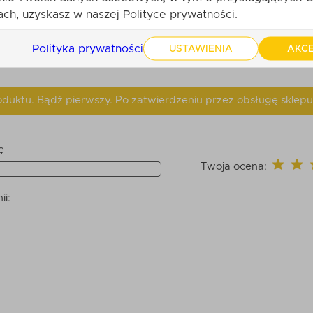
ch, uzyskasz w naszej Polityce prywatności.
Polityka prywatności
USTAWIENIA
AKCE
produktu. Bądź pierwszy. Po zatwierdzeniu przez obsługę sklepu
ę
Twoja ocena:
ii: