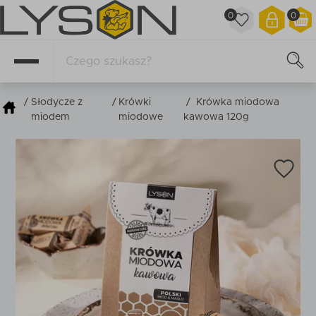
0
0
/
Słodycze z
/
Krówki
/
Krówka miodowa
miodem
miodowe
kawowa 120g