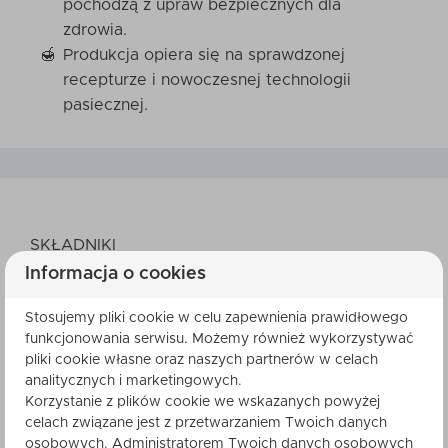
pochodzą z upraw bezpiecznych dla
zdrowia.
Produkcja opiera się na sprawdzonej
recepturze i nowoczesnej technologii
pasiecznej.
SKŁADNIKI
Informacja o cookies
cukier, syrop glukozowy, MLEKO pełne w proszku,
MLEKO odtłuszczone w proszku, MLEKO, miód
Stosujemy pliki cookie w celu zapewnienia prawidłowego
wielokwiatowy (10%), masło (z MLEKA) (8%),
funkcjonowania serwisu. Możemy również wykorzystywać
ekstrakt kawowy (0,5%), sól. Może zawierać:
pliki cookie własne oraz naszych partnerów w celach
analitycznych i marketingowych.
ORZECHY, SEZAM, SOJĘ.
Korzystanie z plików cookie we wskazanych powyżej
celach związane jest z przetwarzaniem Twoich danych
WARTOŚĆ ODŻYWCZA
osobowych. Administratorem Twoich danych osobowych