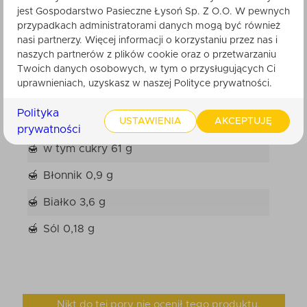
jest Gospodarstwo Pasieczne Łysoń Sp. Z O.O. W pewnych
Wartości odżywcze dla 100g produktu
przypadkach administratorami danych mogą być również
nasi partnerzy. Więcej informacji o korzystaniu przez nas i
Wartość energetyczna 1726 kJ/409 kcal
naszych partnerów z plików cookie oraz o przetwarzaniu
Tłuszcz 8,9 g
Twoich danych osobowych, w tym o przysługujących Ci
uprawnieniach, uzyskasz w naszej Polityce prywatności.
w tym kwasy tłuszczowe nasycone 3,6 g
Polityka
USTAWIENIA
AKCEPTUJĘ
Węglowodany 78 g
prywatności
w tym cukry 61 g
Błonnik 0,9 g
Białko 3,6 g
Sól 0,18 g
Nikt do tej pory nie ocenił tego produktu.