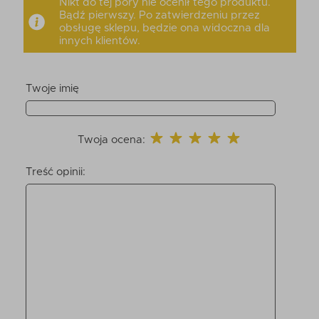
Nikt do tej pory nie ocenił tego produktu.
Bądź pierwszy. Po zatwierdzeniu przez
obsługę sklepu, będzie ona widoczna dla
innych klientów.
Twoje imię
Twoja ocena:
Treść opinii: