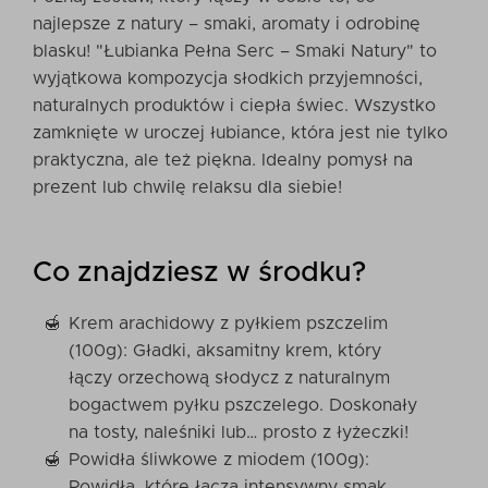
najlepsze z natury – smaki, aromaty i odrobinę
blasku! "Łubianka Pełna Serc – Smaki Natury" to
wyjątkowa kompozycja słodkich przyjemności,
naturalnych produktów i ciepła świec. Wszystko
zamknięte w uroczej łubiance, która jest nie tylko
praktyczna, ale też piękna. Idealny pomysł na
prezent lub chwilę relaksu dla siebie!
Co znajdziesz w środku?
Krem arachidowy z pyłkiem pszczelim
(100g): Gładki, aksamitny krem, który
łączy orzechową słodycz z naturalnym
bogactwem pyłku pszczelego. Doskonały
na tosty, naleśniki lub… prosto z łyżeczki!
Powidła śliwkowe z miodem (100g):
Powidła, które łączą intensywny smak