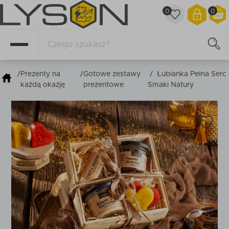
0
0
/
Prezenty na
/
Gotowe zestawy
/
Łubianka Pełna Serc
każdą okazję
prezentowe
Smaki Natury