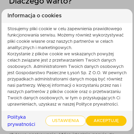
Dlaczego warto?
Naturalna harmonia: Wszystkie produkty w
Informacja o cookies
zestawie to starannie dobrane skarby
Stosujemy pliki cookie w celu zapewnienia prawidłowego
natury – zdrowe, smaczne i piękne.
funkcjonowania serwisu. Możemy również wykorzystywać
Idealny na prezent: Urocza łubianka
pliki cookie własne oraz naszych partnerów w celach
sprawia, że zestaw od razu jest gotowy do
analitycznych i marketingowych.
wręczenia – na każdą okazję!
Korzystanie z plików cookie we wskazanych powyżej
Relaks w najlepszym wydaniu: Słodkie
celach związane jest z przetwarzaniem Twoich danych
osobowych. Administratorem Twoich danych osobowych
przekąski i blask świec to przepis na
jest Gospodarstwo Pasieczne Łysoń Sp. Z O.O. W pewnych
idealny wieczór.
przypadkach administratorami danych mogą być również
nasi partnerzy. Więcej informacji o korzystaniu przez nas i
naszych partnerów z plików cookie oraz o przetwarzaniu
Ciekawostka:
Twoich danych osobowych, w tym o przysługujących Ci
uprawnieniach, uzyskasz w naszej Polityce prywatności.
Czy wiesz, że pierwotnie łubianki były używane
Polityka
do zbierania owoców w sadach i na plantacjach?
USTAWIENIA
AKCEPTUJĘ
prywatności
Ich praktyczna forma zyskała nowe życie jako