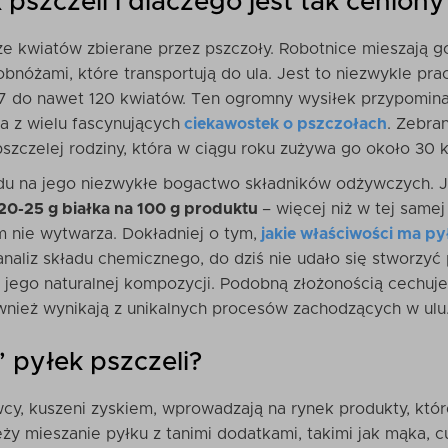
pszczeli i dlaczego jest tak ceniony
e kwiatów zbierane przez pszczoły. Robotnice mieszają go z
bnóżami, które transportują do ula. Jest to niezwykle pr
 7 do nawet 120 kwiatów. Ten ogromny wysiłek przypomin
a z wielu fascynujących
ciekawostek o pszczołach
. Zebra
szczelej rodziny, która w ciągu roku zużywa go około 30 k
lędu na jego niezwykłe bogactwo składników odżywczych. 
20-25 g białka na 100 g produktu
– więcej niż w tej same
 nie wytwarza. Dokładniej o tym,
jakie właściwości ma py
naliz składu chemicznego, do dziś nie udało się stworzy
i jego naturalnej kompozycji. Podobną złożonością cechuj
nież wynikają z unikalnych procesów zachodzących w ulu
” pyłek pszczeli?
wcy, kuszeni zyskiem, wprowadzają na rynek produkty, któr
eży mieszanie pyłku z tanimi dodatkami, takimi jak mąka, c