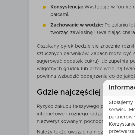
Konsystencja:
Występuje w formie ma
palcami.
Zachowanie w wodzie:
Po zalaniu le
tworząc zawiesinę i uwalniając char
Oszukany pyłek będzie się znacznie różnił
sztucznych barwników. Zapach może być st
sugerować dodatek cukru) lub zupełnie p
wilgotnych grudek lub przeciwnie, są twa
powinna wzbudzić podejrzenia co do jakoś
Informa
Gdzie najczęściej można s
Stosujemy 
Ryzyko zakupu fałszywego pyłku jest więks
serwisu. M
internetowe i różnego rodzaju marketpla
partnerów 
niezweryfikowanym pochodzeniu.
Korzystani
przetwarza
Należy także uważać na niezweryfikowane s