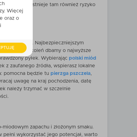
ch
pszczelarzy, istnieje tam również ryzyko
zy. Więcej
e oraz o
i
ych dostawców. Najbezpieczniejszym
PTUJĘ
e Łysoń od pokoleń dbamy o najwyższe
prawdzony pyłek. Wybierając
polski miód
ek z zaufanego źródła, wspierasz lokalne
a: pomocna będzie tu
pierzga pszczela
,
wracaj uwagę na kraj pochodzenia, datę
ek należy trzymać w szczelnie
ści.
wo-miodowym zapachu i złożonym smaku.
 pełni wykorzystać jego potencjał, warto