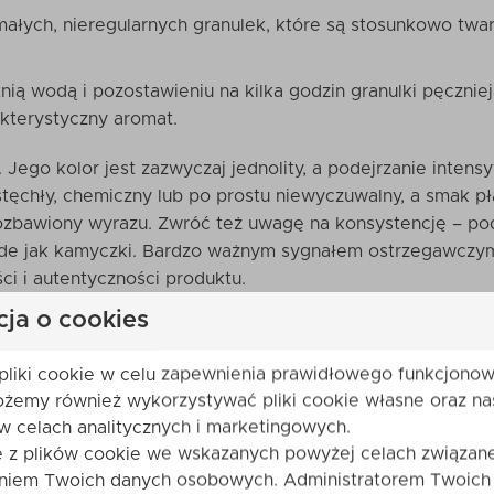
łych, nieregularnych granulek, które są stosunkowo tward
tnią wodą i pozostawieniu na kilka godzin granulki pęcznie
akterystyczny aromat.
. Jego kolor jest zazwyczaj jednolity, a podejrzanie int
ęchły, chemiczny lub po prostu niewyczuwalny, a smak pł
ozbawiony wyrazu. Zwróć też uwagę na konsystencję – pod
rde jak kamyczki. Bardzo ważnym sygnałem ostrzegawczym 
ci i autentyczności produktu.
cja o cookies
ię natknąć na podróbki?
pliki cookie w celu zapewnienia prawidłowego funkcjonow
ze w miejscach, gdzie kontrola jakości jest ograniczona. 
ożemy również wykorzystywać pliki cookie własne oraz na
ce'y, gdzie anonimowość sprzedawców i duża konkurencja 
w celach analitycznych i marketingowych.
e z plików cookie we wskazanych powyżej celach związane
niem Twoich danych osobowych. Administratorem Twoich
klepy online, szczególnie te, które nie specjalizują się w