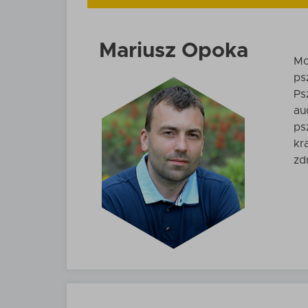
Mariusz Opoka
Mo
ps
Ps
au
ps
kr
zd