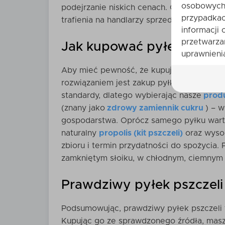
osobowych 
podejrzanie niskich cenach. Chociaż na ba
przypadkac
trafienia na handlarzy sprzedających pro
informacji 
przetwarza
Jak kupować pyłek pszcze
uprawnienia
Aby mieć pewność, że kupujesz pełnowart
rozwiązaniem jest zakup pyłku bezpośred
standardy, dlatego wybierając nasze
produ
(znany jako
zdrowy zamiennik cukru
) – 
gospodarstwa. Oprócz samego pyłku wart
naturalny
propolis (kit pszczeli)
oraz wysok
zbioru i termin przydatności do spożycia
zamkniętym słoiku, w chłodnym, ciemnym i
Prawdziwy pyłek pszczeli 
Podsumowując, prawdziwy pyłek pszczeli
Kupując go ze sprawdzonego źródła, masz 