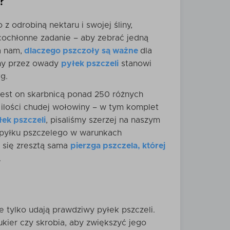
?
 odrobiną nektaru i swojej śliny,
acochłonne zadanie – aby zebrać jedną
a nam,
dlaczego pszczoły są ważne
dla
ny przez owady
pyłek pszczeli
stanowi
g.
Jest on skarbnicą ponad 250 różnych
j ilości chudej wołowiny – w tym komplet
łek pszczeli
, pisaliśmy szerzej na naszym
ć pyłku pszczelego w warunkach
e się zresztą sama
pierzga pszczela, której
.
e tylko udają prawdziwy pyłek pszczeli.
ukier czy skrobia, aby zwiększyć jego