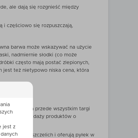
e, ale dają się rozgnieść między
ją i częściowo się rozpuszczają,
ensywna barwa może wskazywać na użycie
aski, nadmiernie słodki (co może
róbki często mają postać zlepionych,
jest też nietypowo niska cena, która
ania
Należą do nich przede wszystkim targi
szych
sprzyjają sprzedaży produktów o
 jest z
 danych
 produktach pszczelich i oferują pyłek w