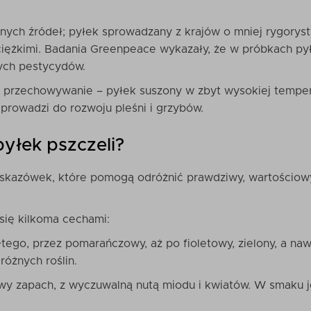
nych źródeł; pyłek sprowadzany z krajów o mniej rygorys
iężkimi. Badania Greenpeace wykazały, że w próbkach pyłk
żnych pestycydów.
 i przechowywanie – pyłek suszony w zbyt wysokiej temper
rowadzi do rozwoju pleśni i grzybów.
yłek pszczeli?
 wskazówek, które pomogą odróżnić prawdziwy, wartościow
się kilkoma cechami:
łtego, przez pomarańczowy, aż po fioletowy, zielony, a n
różnych roślin.
wy zapach, z wyczuwalną nutą miodu i kwiatów. W smaku je