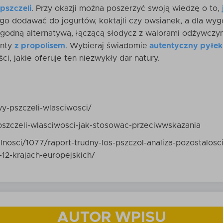
pszczeli
. Przy okazji można poszerzyć swoją wiedzę o to,
go dodawać do jogurtów, koktajli czy owsianek, a dla wygo
ygodną alternatywą, łączącą słodycz z walorami odżywc
anty
z propolisem
. Wybieraj świadomie
autentyczny pyłek 
i, jakie oferuje ten niezwykły dar natury.
y-pszczeli-wlasciwosci/
pszczeli-wlasciwosci-jak-stosowac-przeciwwskazania
nosci/1077/raport-trudny-los-pszczol-analiza-pozostalosc
12-krajach-europejskich/
AUTOR WPISU