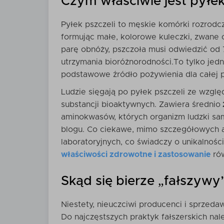
Czym właściwie jest pyłek 
Pyłek pszczeli to męskie komórki rozrodcz
formując małe, kolorowe kuleczki, zwane o
parę obnóży, pszczoła musi odwiedzić od
utrzymania bioróżnorodności.To tylko jedn
podstawowe źródło pożywienia dla całej p
Ludzie sięgają po pyłek pszczeli ze wzg
substancji bioaktywnych. Zawiera średnio
aminokwasów, których organizm ludzki sam
blogu. Co ciekawe, mimo szczegółowych a
laboratoryjnych, co świadczy o unikalnośc
właściwości zdrowotne i zastosowanie
rów
Skąd się bierze „fałszywy
Niestety, nieuczciwi producenci i sprzeda
Do najczęstszych praktyk fałszerskich nal