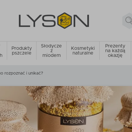
y
Słodycze
Prezenty
Produkty
Kosmetyki
z
na każdą
pszczele
naturalne
h
miodem
okazję
go rozpoznać i unikać?