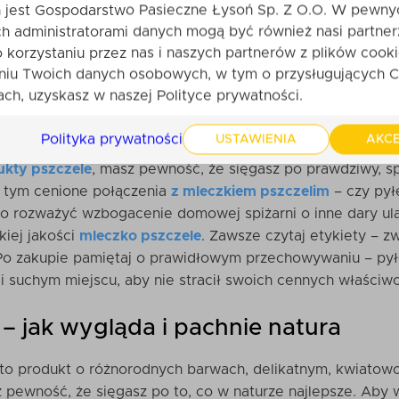
jest Gospodarstwo Pasieczne Łysoń Sp. Z O.O. W pewny
zarach i targowiskach można spotkać lokalnych, uczciwych 
h administratorami danych mogą być również nasi partner
dukt niewiadomego pochodzenia.
o korzystaniu przez nas i naszych partnerów z plików cooki
niu Twoich danych osobowych, w tym o przysługujących C
li bez ryzyka?
ch, uzyskasz w naszej Polityce prywatności.
ościowy i bezpieczny produkt, najlepiej wybierać zaufan
Polityka prywatności
USTAWIENIA
AKCE
nio od pszczelarza lub w renomowanej pasiece. W Pasiec
kty pszczele
, masz pewność, że sięgasz po prawdziwy, s
w tym cenione połączenia
z mleczkiem pszczelim
– czy pył
o rozważyć wzbogacenie domowej spiżarni o inne dary ul
iej jakości
mleczko pszczele
. Zawsze czytaj etykiety – z
. Po zakupie pamiętaj o prawidłowym przechowywaniu – pył
 suchym miejscu, aby nie stracił swoich cennych właściwo
– jak wygląda i pachnie natura
 to produkt o różnorodnych barwach, delikatnym, kwiato
pewność, że sięgasz po to, co w naturze najlepsze. Aby w