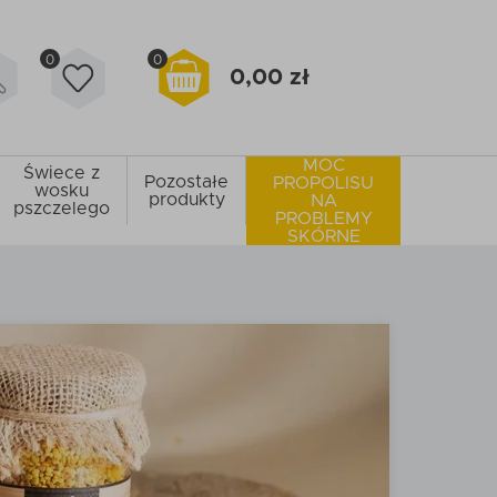
0
0
0,00 zł
MOC
Świece z
Pozostałe
PROPOLISU
wosku
produkty
NA
pszczelego
PROBLEMY
SKÓRNE