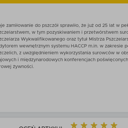
je zamiłowanie do pszczół sprawiło, że już od 25 lat w p
zczelarstwem, w tym pozyskiwaniem i przetwórstwem suro
zczelarza Wykwalifikowanego oraz tytuł Mistrza Pszczela
dytorem wewnętrznym systemu HACCP m.in. w zakresie p
zczelich, z uwzględnieniem wykorzystania surowców w obs
ajowych i międzynarodowych konferencjach poświęconych p
rowej żywności.