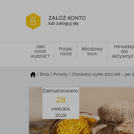
ZAŁÓŻ KONTO
lub zaloguj się
Jaki
Hexada
Polski
Miodowy
miód
dla
miód
kłos
wybrać?
aktywnyc
/
Blog
/
Porady
/ Oszukany pyłek pszczeli – jak 
Zaktualizowano:
28
KWIECIEŃ,
2026